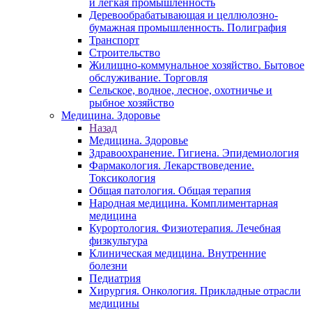
и легкая промышленность
Деревообрабатывающая и целлюлозно-
бумажная промышленность. Полиграфия
Транспорт
Строительство
Жилищно-коммунальное хозяйство. Бытовое
обслуживание. Торговля
Сельское, водное, лесное, охотничье и
рыбное хозяйство
Медицина. Здоровье
Назад
Медицина. Здоровье
Здравоохранение. Гигиена. Эпидемиология
Фармакология. Лекарствоведение.
Токсикология
Общая патология. Общая терапия
Народная медицина. Комплиментарная
медицина
Курортология. Физиотерапия. Лечебная
физкультура
Клиническая медицина. Внутренние
болезни
Педиатрия
Хирургия. Онкология. Прикладные отрасли
медицины