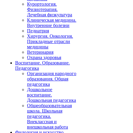
Курортология.
Физиотерапия.
Лечебная физкультура
Клиническая медицина.
Внутренние болезни
Педиатрия
Хирургия. Онкология.
Прикладные отрасли
медицины
Ветеринария
Охрана здоровья
Воспитание. Образование.
Педагогика
Организация народного
образования. Общая
педагогика
Дошкольное
воспитание.
Дошкольная педагогика
Общеобразовательная
школа. Школьная
педагогика.
Внеклассная и
внешкольная работа
Филология и искусство