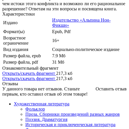
чем истоки этого конфликта и возможно ли его рациональное
разрешение? Ответам на эти вопросы и посвящена книга.
Характеристики
Издательство «Альпина Нон-
Издано
Фикшн»
Формат(ы)
Epub, Pdf
Возрастное
16+
ограничение
Вид издания
Социально-политическое издание
Размер файла, epub
7.9 Mб
Размер файла, pdf
31 Mб
Ознакомительный фрагмент
Открыть/скачать фрагмент
217,3 кб
Открыть/скачать фрагмент
217,3 кб
Отзывы
У данного товара нет отзывов. Станьте
Оставить отзыв
первым, кто оставил отзыв об этом товаре!
Художественная литература
Фольклор
Проза. Сборники произведений разных жанров
Поэзия. Драматургия
Историческая и приключенческая литература