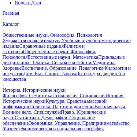
Яндекс.Дзен
Главная
-
Каталог
-
Общественные науки. Философия. Психология
Художественная литература
Учебные и учебно-методические
издания
Справочные издания
Религия и
эзотерика
Общественные науки. Философия.
Психология
Естественные науки. Математика
Прикладные
дисциплины. Техника. Сельское хозяйство
Медицина.
Здоровье
Воспитание. Образование. Педагогика
Филология и
искусство
Дом. Быт. Спорт. Туризм
Литература для детей и
юношества
-
История. Исторические науки
Философия. Семиотика
Психология. Социология
История.
Исторические науки
Культура. Средства массовой
информации
Политика. Партии и движения
Военная наука.
Военное дело. Спецслужбы
Право. Юридические
науки
Статистика. Демография. Социальное
обеспечение
Экономика. Управление. Предпринимательство
(бизнес)
Экономическая и социальная география
-