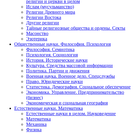
религии и церкви в целом
Ислам (мусульманство)
Религии Древнего мира
Религии Востока
Другие религии
Тайные религиозные общества и ордены. Секты
Масонство
Эзотерика
Общественные науки. Философия. Психология
Философия. Семиотика
Психология. Социология
История. Исторические науки
Культура. Средства массовой информации
Политика. Партии и движения
Военная наука. Военное дело. Спецслужбы
Право. Юридические науки
Статистика. Демография. Социальное обеспечение
Экономика. Управление. Предпринимательство
(бизнес)
Экономическая и социальная география
Естественные науки. Математика
Естественные науки в целом. Науковедение
Математика
Механика
Физика