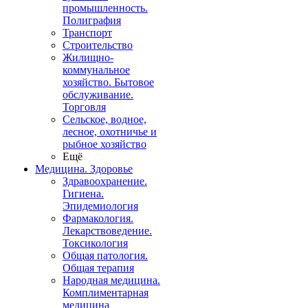
промышленность.
Полиграфия
Транспорт
Строительство
Жилищно-
коммунальное
хозяйство. Бытовое
обслуживание.
Торговля
Сельское, водное,
лесное, охотничье и
рыбное хозяйство
Ещё
Медицина. Здоровье
Здравоохранение.
Гигиена.
Эпидемиология
Фармакология.
Лекарствоведение.
Токсикология
Общая патология.
Общая терапия
Народная медицина.
Комплиментарная
медицина