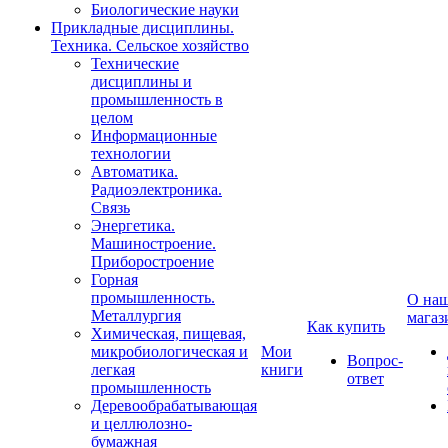
Биологические науки
Прикладные дисциплины.
Техника. Сельское хозяйство
Технические
дисциплины и
промышленность в
целом
Информационные
технологии
Автоматика.
Радиоэлектроника.
Связь
Энергетика.
Машиностроение.
Приборостроение
Горная
промышленность.
О на
Металлургия
магаз
Как купить
Химическая, пищевая,
микробиологическая и
Мои
Вопрос-
легкая
книги
ответ
промышленность
Деревообрабатывающая
и целлюлозно-
бумажная