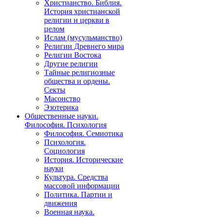
Христианство. Библия.
История христианской
религии и церкви в
целом
Ислам (мусульманство)
Религии Древнего мира
Религии Востока
Другие религии
Тайные религиозные
общества и ордены.
Секты
Масонство
Эзотерика
Общественные науки.
Философия. Психология
Философия. Семиотика
Психология.
Социология
История. Исторические
науки
Культура. Средства
массовой информации
Политика. Партии и
движения
Военная наука.