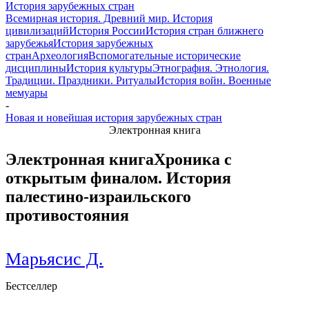
История зарубежных стран
Всемирная история. Древний мир. История
цивилизаций
История России
История стран ближнего
зарубежья
История зарубежных
стран
Археология
Вспомогательные исторические
дисциплины
История культуры
Этнография. Этнология.
Традиции. Праздники. Ритуалы
История войн. Военные
мемуары
-
Новая и новейшая история зарубежных стран
Электронная книга
Электронная книга
Хроника с
открытым финалом. История
палестино-израильского
противостояния
Марьясис Д.
Бестселлер