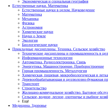
Экономическая и социальная география
Естественные науки. Математика
Естественные науки в целом. Науковедение
Математика
Механика
Физика
Астрономия
Химические науки
Науки о Земле
Экология
Биологические науки
Прикладные дисциплины. Техника. Сельское хозяйство
Технические дисциплины и промышленность в це
Информационные технологии
Автоматика. Радиоэлектроника. Связь
Энергетика. Машиностроение. Приборостроение
Горная промышленность. Металлургия
Химическая, пищевая, микробиологическая и легк
Деревообрабатывающая и целлюлозно-бумажная п
Транспорт
Строительство
Жилищно-коммунальное хозяйство. Бытовое обслу
Сельское, водное, лесное, охотничье и рыбное хозя
Ещё
Медицина. Здоровье