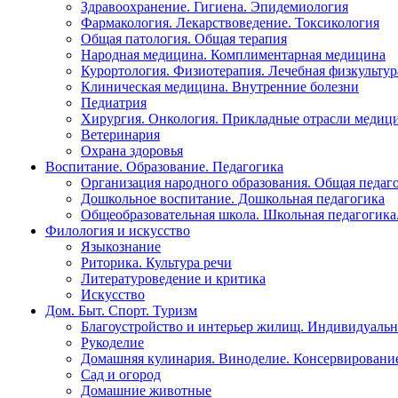
Здравоохранение. Гигиена. Эпидемиология
Фармакология. Лекарствоведение. Токсикология
Общая патология. Общая терапия
Народная медицина. Комплиментарная медицина
Курортология. Физиотерапия. Лечебная физкультур
Клиническая медицина. Внутренние болезни
Педиатрия
Хирургия. Онкология. Прикладные отрасли медиц
Ветеринария
Охрана здоровья
Воспитание. Образование. Педагогика
Организация народного образования. Общая педаг
Дошкольное воспитание. Дошкольная педагогика
Общеобразовательная школа. Школьная педагогика.
Филология и искусство
Языкознание
Риторика. Культура речи
Литературоведение и критика
Искусство
Дом. Быт. Спорт. Туризм
Благоустройство и интерьер жилищ. Индивидуально
Рукоделие
Домашняя кулинария. Виноделие. Консервировани
Сад и огород
Домашние животные