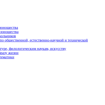
и юношества
и юношества
кольников
 по общественной, естественно-научной и технической
туре, филологическим наукам, искусству
бразу жизни
 тематики