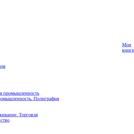
Мои
книг
лом
ая промышленность
ромышленность. Полиграфия
живание. Торговля
йство