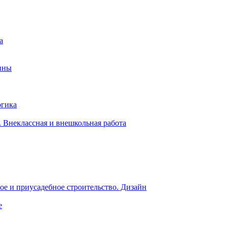
а
ины
огика
 Внеклассная и внешкольная работа
е и приусадебное строительство. Дизайн
е