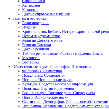
Справочники
Календари
Каталоги
Другие справочные издания
Религия и эзотерика
Религиоведение
Иудаизм
Христианство. Библия. История христианской рели
Ислам (мусульманство)
Религии Древнего мира
Религии Востока
Другие религии
Тайные религиозные общества и ордены. Секты
Масонство
Эзотерика
Общественные науки. Философия. Психология
Философия. Семиотика
Психология. Социология
История. Исторические науки
Культура. Средства массовой информации
Политика. Партии и движения
Военная наука. Военное дело. Спецслужбы
Право. Юридические науки
Статистика. Демография. Социальное обеспечение
Экономика. Управление. Предпринимательство (би