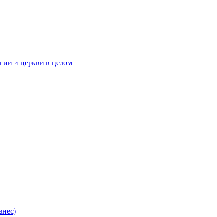
гии и церкви в целом
знес)