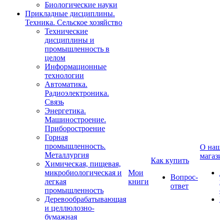
Биологические науки
Прикладные дисциплины.
Техника. Сельское хозяйство
Технические
дисциплины и
промышленность в
целом
Информационные
технологии
Автоматика.
Радиоэлектроника.
Связь
Энергетика.
Машиностроение.
Приборостроение
Горная
промышленность.
О на
Металлургия
магаз
Как купить
Химическая, пищевая,
микробиологическая и
Мои
Вопрос-
легкая
книги
ответ
промышленность
Деревообрабатывающая
и целлюлозно-
бумажная