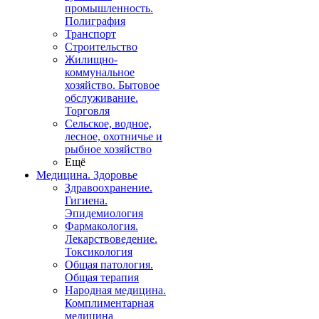
промышленность.
Полиграфия
Транспорт
Строительство
Жилищно-
коммунальное
хозяйство. Бытовое
обслуживание.
Торговля
Сельское, водное,
лесное, охотничье и
рыбное хозяйство
Ещё
Медицина. Здоровье
Здравоохранение.
Гигиена.
Эпидемиология
Фармакология.
Лекарствоведение.
Токсикология
Общая патология.
Общая терапия
Народная медицина.
Комплиментарная
медицина