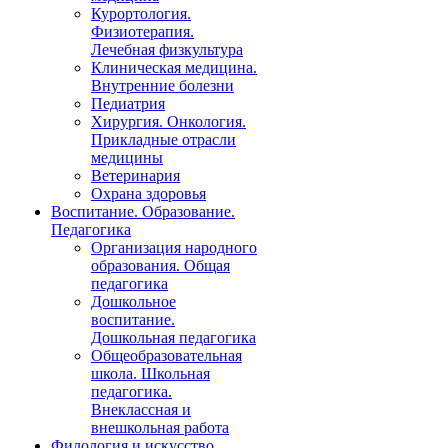
Курортология.
Физиотерапия.
Лечебная физкультура
Клиническая медицина.
Внутренние болезни
Педиатрия
Хирургия. Онкология.
Прикладные отрасли
медицины
Ветеринария
Охрана здоровья
Воспитание. Образование.
Педагогика
Организация народного
образования. Общая
педагогика
Дошкольное
воспитание.
Дошкольная педагогика
Общеобразовательная
школа. Школьная
педагогика.
Внеклассная и
внешкольная работа
Филология и искусство