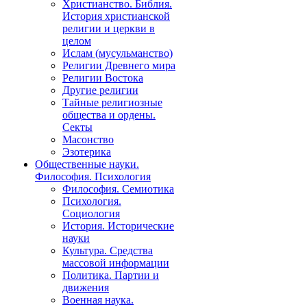
Христианство. Библия.
История христианской
религии и церкви в
целом
Ислам (мусульманство)
Религии Древнего мира
Религии Востока
Другие религии
Тайные религиозные
общества и ордены.
Секты
Масонство
Эзотерика
Общественные науки.
Философия. Психология
Философия. Семиотика
Психология.
Социология
История. Исторические
науки
Культура. Средства
массовой информации
Политика. Партии и
движения
Военная наука.