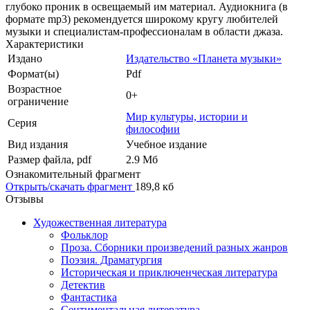
глубоко проник в освещаемый им материал. Аудиокнига (в
формате mp3) рекомендуется широкому кругу любителей
музыки и специалистам-профессионалам в области джаза.
Характеристики
Издано
Издательство «Планета музыки»
Формат(ы)
Pdf
Возрастное
0+
ограничение
Мир культуры, истории и
Серия
философии
Вид издания
Учебное издание
Размер файла, pdf
2.9 Mб
Ознакомительный фрагмент
Открыть/скачать фрагмент
189,8 кб
Отзывы
Художественная литература
Фольклор
Проза. Сборники произведений разных жанров
Поэзия. Драматургия
Историческая и приключенческая литература
Детектив
Фантастика
Сентиментальная литература