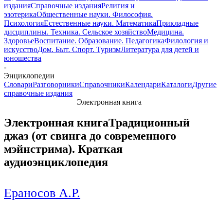
издания
Справочные издания
Религия и
эзотерика
Общественные науки. Философия.
Психология
Естественные науки. Математика
Прикладные
дисциплины. Техника. Сельское хозяйство
Медицина.
Здоровье
Воспитание. Образование. Педагогика
Филология и
искусство
Дом. Быт. Спорт. Туризм
Литература для детей и
юношества
-
Энциклопедии
Словари
Разговорники
Справочники
Календари
Каталоги
Другие
справочные издания
Электронная книга
Электронная книга
Традиционный
джаз (от свинга до современного
мэйнстрима). Краткая
аудиоэнциклопедия
Ераносов А.Р.