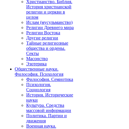
Христианство. Библия.
История христианской
религии и церкви в
целом
Ислам (мусульманство)
Религии Древнего мира
Религии Востока
Другие религии
Тайные религиозные
общества и ордены.
Секты
Масонство
Эзотерика
Общественные науки.
Философия. Психология
Философия. Семиотика
Психология.
Социология
История. Исторические
науки
Культура. Средства
массовой информации
Политика. Партии и
движения
Военная наука.