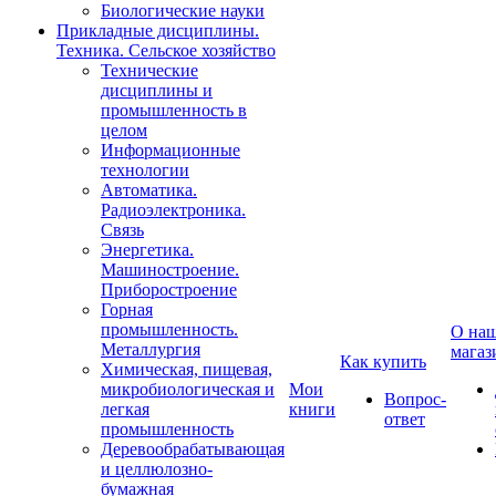
Биологические науки
Прикладные дисциплины.
Техника. Сельское хозяйство
Технические
дисциплины и
промышленность в
целом
Информационные
технологии
Автоматика.
Радиоэлектроника.
Связь
Энергетика.
Машиностроение.
Приборостроение
Горная
промышленность.
О на
Металлургия
магаз
Как купить
Химическая, пищевая,
микробиологическая и
Мои
Вопрос-
легкая
книги
ответ
промышленность
Деревообрабатывающая
и целлюлозно-
бумажная