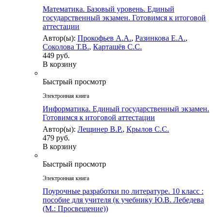
Математика. Базовый уровень. Единый
государственный экзамен. Готовимся к итоговой
аттестации
Автор(ы):
Прокофьев А.А.
,
Разинкова Е.А.
,
Соколова Т.В.
,
Карташёв С.С.
449 руб.
В корзину
Быстрый просмотр
Электронная книга
Информатика. Единый государственный экзамен.
Готовимся к итоговой аттестации
Автор(ы):
Лещинер В.Р.
,
Крылов С.С.
479 руб.
В корзину
Быстрый просмотр
Электронная книга
Поурочные разработки по литературе. 10 класс :
пособие для учителя (к учебнику Ю.В. Лебедева
(М.: Просвещение))