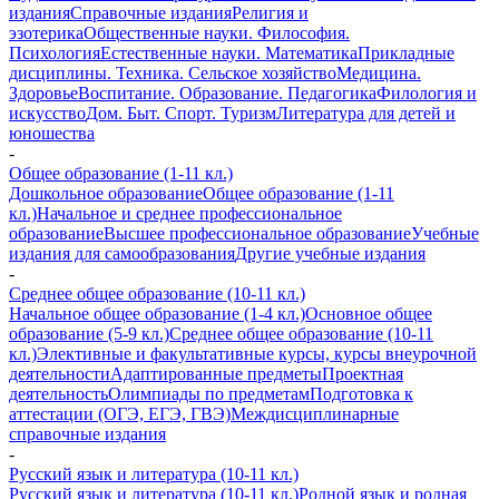
издания
Справочные издания
Религия и
эзотерика
Общественные науки. Философия.
Психология
Естественные науки. Математика
Прикладные
дисциплины. Техника. Сельское хозяйство
Медицина.
Здоровье
Воспитание. Образование. Педагогика
Филология и
искусство
Дом. Быт. Спорт. Туризм
Литература для детей и
юношества
-
Общее образование (1-11 кл.)
Дошкольное образование
Общее образование (1-11
кл.)
Начальное и среднее профессиональное
образование
Высшее профессиональное образование
Учебные
издания для самообразования
Другие учебные издания
-
Среднее общее образование (10-11 кл.)
Начальное общее образование (1-4 кл.)
Основное общее
образование (5-9 кл.)
Среднее общее образование (10-11
кл.)
Элективные и факультативные курсы, курсы внеурочной
деятельности
Адаптированные предметы
Проектная
деятельность
Олимпиады по предметам
Подготовка к
аттестации (ОГЭ, ЕГЭ, ГВЭ)
Междисциплинарные
справочные издания
-
Русский язык и литература (10-11 кл.)
Русский язык и литература (10-11 кл.)
Родной язык и родная