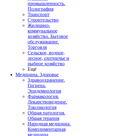
промышленность.
Полиграфия
Транспорт
Строительство
Жилищно-
коммунальное
хозяйство. Бытовое
обслуживание.
Торговля
Сельское, водное,
лесное, охотничье и
рыбное хозяйство
Ещё
Медицина. Здоровье
Здравоохранение.
Гигиена.
Эпидемиология
Фармакология.
Лекарствоведение.
Токсикология
Общая патология.
Общая терапия
Народная медицина.
Комплиментарная
медицина