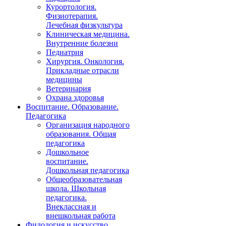
Курортология.
Физиотерапия.
Лечебная физкультура
Клиническая медицина.
Внутренние болезни
Педиатрия
Хирургия. Онкология.
Прикладные отрасли
медицины
Ветеринария
Охрана здоровья
Воспитание. Образование.
Педагогика
Организация народного
образования. Общая
педагогика
Дошкольное
воспитание.
Дошкольная педагогика
Общеобразовательная
школа. Школьная
педагогика.
Внеклассная и
внешкольная работа
Филология и искусство