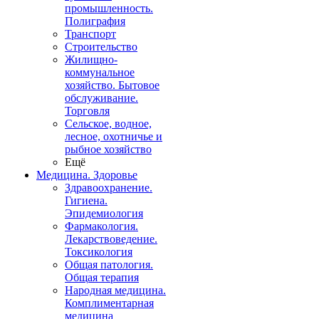
промышленность.
Полиграфия
Транспорт
Строительство
Жилищно-
коммунальное
хозяйство. Бытовое
обслуживание.
Торговля
Сельское, водное,
лесное, охотничье и
рыбное хозяйство
Ещё
Медицина. Здоровье
Здравоохранение.
Гигиена.
Эпидемиология
Фармакология.
Лекарствоведение.
Токсикология
Общая патология.
Общая терапия
Народная медицина.
Комплиментарная
медицина