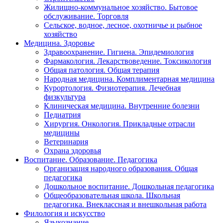
Жилищно-коммунальное хозяйство. Бытовое
обслуживание. Торговля
Сельское, водное, лесное, охотничье и рыбное
хозяйство
Медицина. Здоровье
Здравоохранение. Гигиена. Эпидемиология
Фармакология. Лекарствоведение. Токсикология
Общая патология. Общая терапия
Народная медицина. Комплиментарная медицина
Курортология. Физиотерапия. Лечебная
физкультура
Клиническая медицина. Внутренние болезни
Педиатрия
Хирургия. Онкология. Прикладные отрасли
медицины
Ветеринария
Охрана здоровья
Воспитание. Образование. Педагогика
Организация народного образования. Общая
педагогика
Дошкольное воспитание. Дошкольная педагогика
Общеобразовательная школа. Школьная
педагогика. Внеклассная и внешкольная работа
Филология и искусство
Языкознание