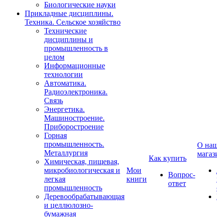
Биологические науки
Прикладные дисциплины.
Техника. Сельское хозяйство
Технические
дисциплины и
промышленность в
целом
Информационные
технологии
Автоматика.
Радиоэлектроника.
Связь
Энергетика.
Машиностроение.
Приборостроение
Горная
промышленность.
О на
Металлургия
магаз
Как купить
Химическая, пищевая,
микробиологическая и
Мои
Вопрос-
легкая
книги
ответ
промышленность
Деревообрабатывающая
и целлюлозно-
бумажная