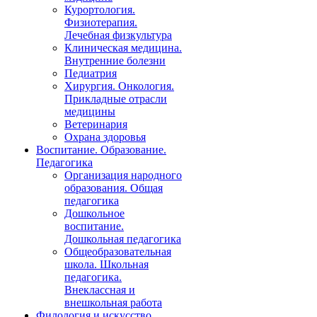
Курортология.
Физиотерапия.
Лечебная физкультура
Клиническая медицина.
Внутренние болезни
Педиатрия
Хирургия. Онкология.
Прикладные отрасли
медицины
Ветеринария
Охрана здоровья
Воспитание. Образование.
Педагогика
Организация народного
образования. Общая
педагогика
Дошкольное
воспитание.
Дошкольная педагогика
Общеобразовательная
школа. Школьная
педагогика.
Внеклассная и
внешкольная работа
Филология и искусство