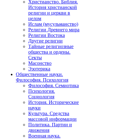
Христианство. Библия.
История христианской
религии и церкви в
целом
Ислам (мусульманство)
Религии Древнего мира
Религии Востока
Другие религии
Тайные религиозные
общества и ордены.
Секты
Масонство
Эзотерика
Общественные науки.
Философия. Психология
Философия. Семиотика
Психология.
Социология
История. Исторические
науки
Культура. Средства
массовой информации
Политика. Партии и
движения
Военная наука.