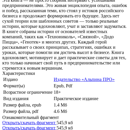
Эта книга — не просто сборник интервью с успешными
предпринимателями. Это живая энциклопедия опыта, ошибок
и побед, рассказанная теми, кто стоял у истоков российского
бизнеса и продолжает формировать его будущее. Здесь нет
сухой теории или шаблонных советов — только реальные
истории, которые вдохновляют, учат и заставляют задуматься.
В книге собраны истории от основателей известных
компаний, таких как «Технониколь», «Связной», «Додо
Пицца», «Генотек» и многих других. Каждый герой
рассказывает о своих принципах, стратегиях, ошибках и
уроках, которые помогли им достичь высот в бизнесе. Книга
вдохновляет, мотивирует и дает практические советы для тех,
кто только начинает свой путь в предпринимательстве или
стремится к новым вершинам.
Характеристики
Издано
Издательство «Альпина ПРО»
Формат(ы)
Epub, Pdf
Возрастное ограничение
18+
Вид издания
Практическое издание
Размер файла, epub
1.4 Mб
Размер файла, pdf
4.6 Mб
Ознакомительный фрагмент
Открыть/скачать фрагмент
545,9 кб
Открыть/скачать фрагмент
545,9 кб