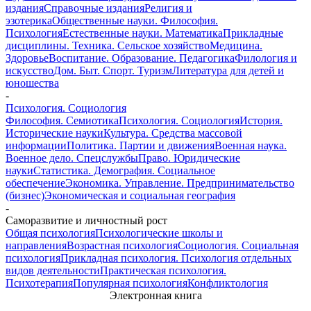
издания
Справочные издания
Религия и
эзотерика
Общественные науки. Философия.
Психология
Естественные науки. Математика
Прикладные
дисциплины. Техника. Сельское хозяйство
Медицина.
Здоровье
Воспитание. Образование. Педагогика
Филология и
искусство
Дом. Быт. Спорт. Туризм
Литература для детей и
юношества
-
Психология. Социология
Философия. Семиотика
Психология. Социология
История.
Исторические науки
Культура. Средства массовой
информации
Политика. Партии и движения
Военная наука.
Военное дело. Спецслужбы
Право. Юридические
науки
Статистика. Демография. Социальное
обеспечение
Экономика. Управление. Предпринимательство
(бизнес)
Экономическая и социальная география
-
Саморазвитие и личностный рост
Общая психология
Психологические школы и
направления
Возрастная психология
Социология. Социальная
психология
Прикладная психология. Психология отдельных
видов деятельности
Практическая психология.
Психотерапия
Популярная психология
Конфликтология
Электронная книга