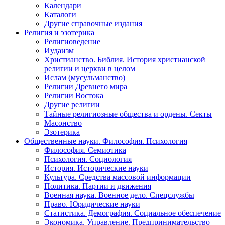
Календари
Каталоги
Другие справочные издания
Религия и эзотерика
Религиоведение
Иудаизм
Христианство. Библия. История христианской
религии и церкви в целом
Ислам (мусульманство)
Религии Древнего мира
Религии Востока
Другие религии
Тайные религиозные общества и ордены. Секты
Масонство
Эзотерика
Общественные науки. Философия. Психология
Философия. Семиотика
Психология. Социология
История. Исторические науки
Культура. Средства массовой информации
Политика. Партии и движения
Военная наука. Военное дело. Спецслужбы
Право. Юридические науки
Статистика. Демография. Социальное обеспечение
Экономика. Управление. Предпринимательство