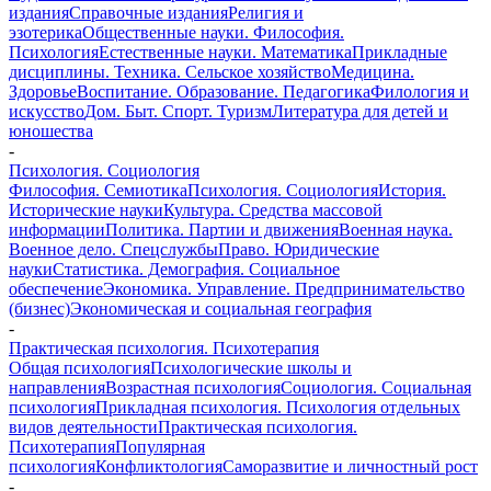
издания
Справочные издания
Религия и
эзотерика
Общественные науки. Философия.
Психология
Естественные науки. Математика
Прикладные
дисциплины. Техника. Сельское хозяйство
Медицина.
Здоровье
Воспитание. Образование. Педагогика
Филология и
искусство
Дом. Быт. Спорт. Туризм
Литература для детей и
юношества
-
Психология. Социология
Философия. Семиотика
Психология. Социология
История.
Исторические науки
Культура. Средства массовой
информации
Политика. Партии и движения
Военная наука.
Военное дело. Спецслужбы
Право. Юридические
науки
Статистика. Демография. Социальное
обеспечение
Экономика. Управление. Предпринимательство
(бизнес)
Экономическая и социальная география
-
Практическая психология. Психотерапия
Общая психология
Психологические школы и
направления
Возрастная психология
Социология. Социальная
психология
Прикладная психология. Психология отдельных
видов деятельности
Практическая психология.
Психотерапия
Популярная
психология
Конфликтология
Саморазвитие и личностный рост
-