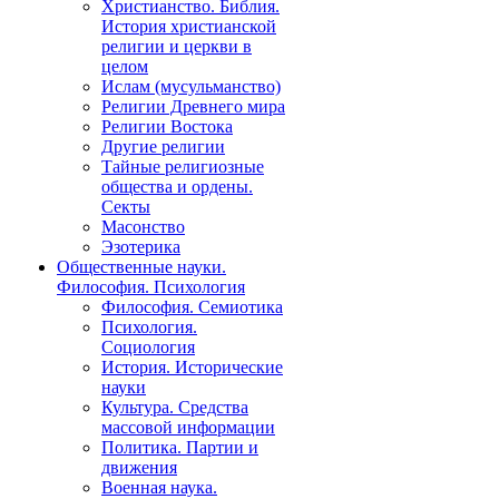
Христианство. Библия.
История христианской
религии и церкви в
целом
Ислам (мусульманство)
Религии Древнего мира
Религии Востока
Другие религии
Тайные религиозные
общества и ордены.
Секты
Масонство
Эзотерика
Общественные науки.
Философия. Психология
Философия. Семиотика
Психология.
Социология
История. Исторические
науки
Культура. Средства
массовой информации
Политика. Партии и
движения
Военная наука.