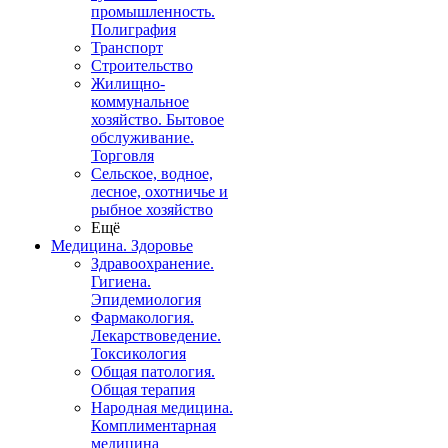
промышленность.
Полиграфия
Транспорт
Строительство
Жилищно-
коммунальное
хозяйство. Бытовое
обслуживание.
Торговля
Сельское, водное,
лесное, охотничье и
рыбное хозяйство
Ещё
Медицина. Здоровье
Здравоохранение.
Гигиена.
Эпидемиология
Фармакология.
Лекарствоведение.
Токсикология
Общая патология.
Общая терапия
Народная медицина.
Комплиментарная
медицина