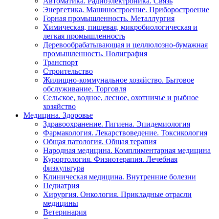
Автоматика. Радиоэлектроника. Связь
Энергетика. Машиностроение. Приборостроение
Горная промышленность. Металлургия
Химическая, пищевая, микробиологическая и
легкая промышленность
Деревообрабатывающая и целлюлозно-бумажная
промышленность. Полиграфия
Транспорт
Строительство
Жилищно-коммунальное хозяйство. Бытовое
обслуживание. Торговля
Сельское, водное, лесное, охотничье и рыбное
хозяйство
Медицина. Здоровье
Здравоохранение. Гигиена. Эпидемиология
Фармакология. Лекарствоведение. Токсикология
Общая патология. Общая терапия
Народная медицина. Комплиментарная медицина
Курортология. Физиотерапия. Лечебная
физкультура
Клиническая медицина. Внутренние болезни
Педиатрия
Хирургия. Онкология. Прикладные отрасли
медицины
Ветеринария