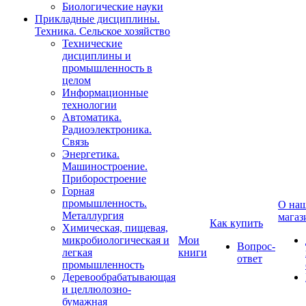
Биологические науки
Прикладные дисциплины.
Техника. Сельское хозяйство
Технические
дисциплины и
промышленность в
целом
Информационные
технологии
Автоматика.
Радиоэлектроника.
Связь
Энергетика.
Машиностроение.
Приборостроение
Горная
промышленность.
О на
Металлургия
магаз
Как купить
Химическая, пищевая,
микробиологическая и
Мои
Вопрос-
легкая
книги
ответ
промышленность
Деревообрабатывающая
и целлюлозно-
бумажная