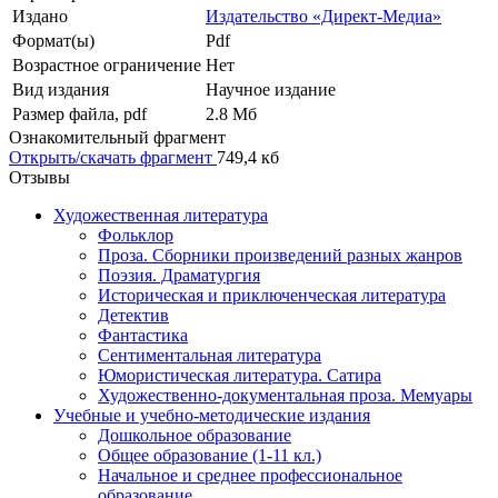
Издано
Издательство «Директ-Медиа»
Формат(ы)
Pdf
Возрастное ограничение
Нет
Вид издания
Научное издание
Размер файла, pdf
2.8 Mб
Ознакомительный фрагмент
Открыть/скачать фрагмент
749,4 кб
Отзывы
Художественная литература
Фольклор
Проза. Сборники произведений разных жанров
Поэзия. Драматургия
Историческая и приключенческая литература
Детектив
Фантастика
Сентиментальная литература
Юмористическая литература. Сатира
Художественно-документальная проза. Мемуары
Учебные и учебно-методические издания
Дошкольное образование
Общее образование (1-11 кл.)
Начальное и среднее профессиональное
образование