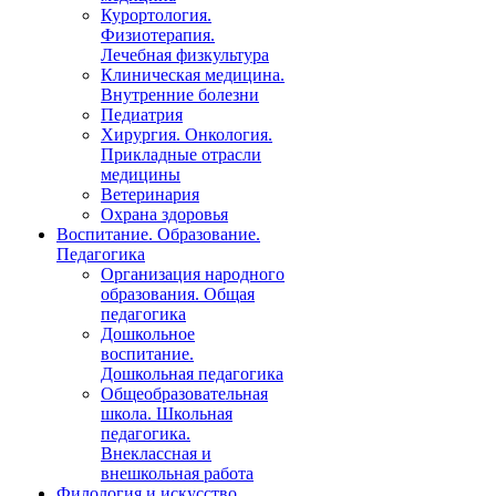
Курортология.
Физиотерапия.
Лечебная физкультура
Клиническая медицина.
Внутренние болезни
Педиатрия
Хирургия. Онкология.
Прикладные отрасли
медицины
Ветеринария
Охрана здоровья
Воспитание. Образование.
Педагогика
Организация народного
образования. Общая
педагогика
Дошкольное
воспитание.
Дошкольная педагогика
Общеобразовательная
школа. Школьная
педагогика.
Внеклассная и
внешкольная работа
Филология и искусство