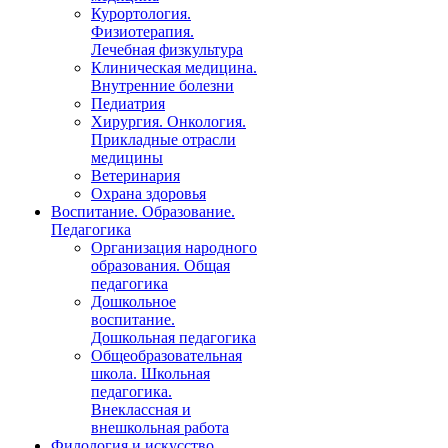
Курортология.
Физиотерапия.
Лечебная физкультура
Клиническая медицина.
Внутренние болезни
Педиатрия
Хирургия. Онкология.
Прикладные отрасли
медицины
Ветеринария
Охрана здоровья
Воспитание. Образование.
Педагогика
Организация народного
образования. Общая
педагогика
Дошкольное
воспитание.
Дошкольная педагогика
Общеобразовательная
школа. Школьная
педагогика.
Внеклассная и
внешкольная работа
Филология и искусство