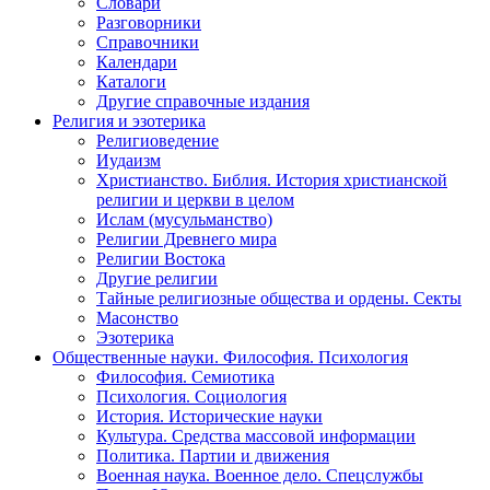
Словари
Разговорники
Справочники
Календари
Каталоги
Другие справочные издания
Религия и эзотерика
Религиоведение
Иудаизм
Христианство. Библия. История христианской
религии и церкви в целом
Ислам (мусульманство)
Религии Древнего мира
Религии Востока
Другие религии
Тайные религиозные общества и ордены. Секты
Масонство
Эзотерика
Общественные науки. Философия. Психология
Философия. Семиотика
Психология. Социология
История. Исторические науки
Культура. Средства массовой информации
Политика. Партии и движения
Военная наука. Военное дело. Спецслужбы