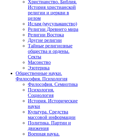
Христианство. Библия.
История христианской
религии и церкви в
целом
Ислам (мусульманство)
Религии Древнего мира
Религии Востока
Другие религии
Тайные религиозные
общества и ордены.
Секты
Масонство
Эзотерика
Общественные науки.
Философия. Психология
Философия. Семиотика
Психология.
Социология
История. Исторические
науки
Культура. Средства
массовой информации
Политика. Партии и
движения
Военная наука.