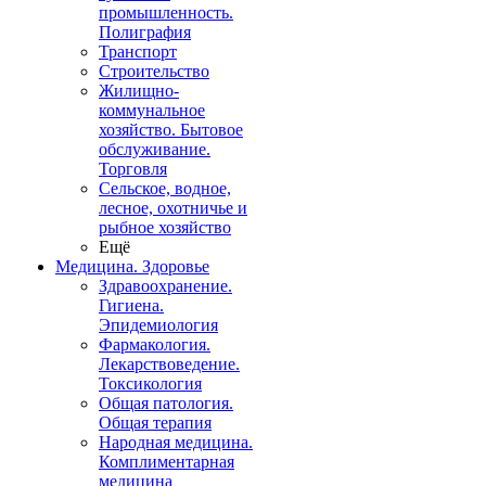
промышленность.
Полиграфия
Транспорт
Строительство
Жилищно-
коммунальное
хозяйство. Бытовое
обслуживание.
Торговля
Сельское, водное,
лесное, охотничье и
рыбное хозяйство
Ещё
Медицина. Здоровье
Здравоохранение.
Гигиена.
Эпидемиология
Фармакология.
Лекарствоведение.
Токсикология
Общая патология.
Общая терапия
Народная медицина.
Комплиментарная
медицина