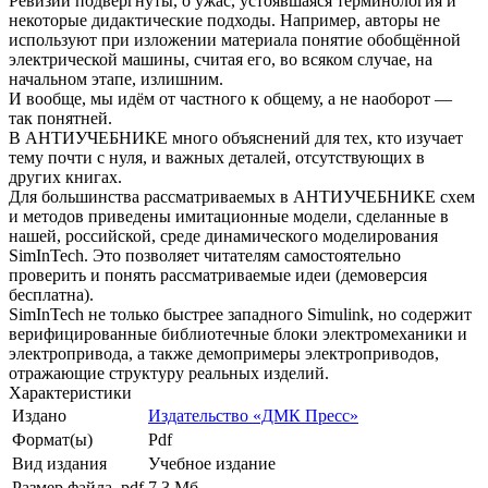
Ревизии подвергнуты, о ужас, устоявшаяся терминология и
некоторые дидактические подходы. Например, авторы не
используют при изложении материала понятие обобщённой
электрической машины, считая его, во всяком случае, на
начальном этапе, излишним.
И вообще, мы идём от частного к общему, а не наоборот —
так понятней.
В АНТИУЧЕБНИКЕ много объяснений для тех, кто изучает
тему почти с нуля, и важных деталей, отсутствующих в
других книгах.
Для большинства рассматриваемых в АНТИУЧЕБНИКЕ схем
и методов приведены имитационные модели, сделанные в
нашей, российской, среде динамического моделирования
SimInTech. Это позволяет читателям самостоятельно
проверить и понять рассматриваемые идеи (демоверсия
бесплатна).
SimInTech не только быстрее западного Simulink, но содержит
верифицированные библиотечные блоки электромеханики и
электропривода, а также демопримеры электроприводов,
отражающие структуру реальных изделий.
Характеристики
Издано
Издательство «ДМК Пресс»
Формат(ы)
Pdf
Вид издания
Учебное издание
Размер файла, pdf
7.3 Mб