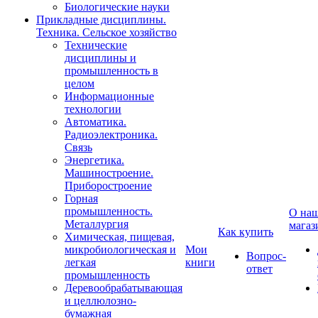
Биологические науки
Прикладные дисциплины.
Техника. Сельское хозяйство
Технические
дисциплины и
промышленность в
целом
Информационные
технологии
Автоматика.
Радиоэлектроника.
Связь
Энергетика.
Машиностроение.
Приборостроение
Горная
промышленность.
О на
Металлургия
магаз
Как купить
Химическая, пищевая,
микробиологическая и
Мои
Вопрос-
легкая
книги
ответ
промышленность
Деревообрабатывающая
и целлюлозно-
бумажная