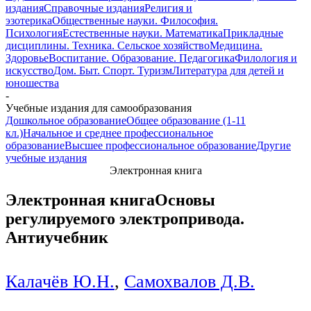
издания
Справочные издания
Религия и
эзотерика
Общественные науки. Философия.
Психология
Естественные науки. Математика
Прикладные
дисциплины. Техника. Сельское хозяйство
Медицина.
Здоровье
Воспитание. Образование. Педагогика
Филология и
искусство
Дом. Быт. Спорт. Туризм
Литература для детей и
юношества
-
Учебные издания для самообразования
Дошкольное образование
Общее образование (1-11
кл.)
Начальное и среднее профессиональное
образование
Высшее профессиональное образование
Другие
учебные издания
Электронная книга
Электронная книга
Основы
регулируемого электропривода.
Антиучебник
Калачёв Ю.Н.
,
Самохвалов Д.В.