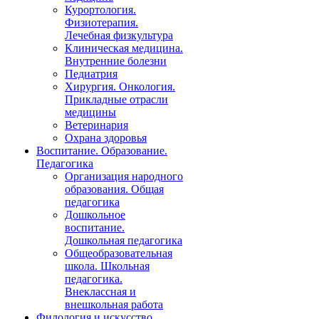
Курортология.
Физиотерапия.
Лечебная физкультура
Клиническая медицина.
Внутренние болезни
Педиатрия
Хирургия. Онкология.
Прикладные отрасли
медицины
Ветеринария
Охрана здоровья
Воспитание. Образование.
Педагогика
Организация народного
образования. Общая
педагогика
Дошкольное
воспитание.
Дошкольная педагогика
Общеобразовательная
школа. Школьная
педагогика.
Внеклассная и
внешкольная работа
Филология и искусство