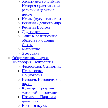
Христианство. Библия.
История христианской
религии и церкви в
целом
Ислам (мусульманство)
Религии Древнего мира
Религии Востока
Другие религии
Тайные религиозные
общества и ордены.
Секты
Масонство
Эзотерика
Общественные науки.
Философия. Психология
Философия. Семиотика
Психология.
Социология
История. Исторические
науки
Культура. Средства
массовой информации
Политика. Партии и
движения
Военная наука.