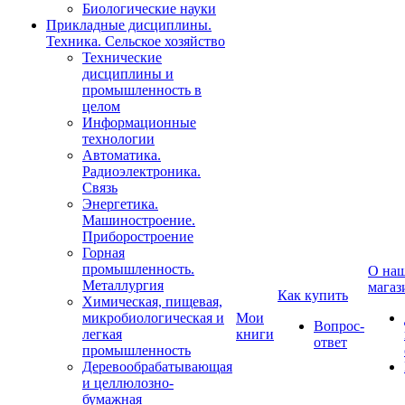
Биологические науки
Прикладные дисциплины.
Техника. Сельское хозяйство
Технические
дисциплины и
промышленность в
целом
Информационные
технологии
Автоматика.
Радиоэлектроника.
Связь
Энергетика.
Машиностроение.
Приборостроение
Горная
промышленность.
О на
Металлургия
магаз
Как купить
Химическая, пищевая,
микробиологическая и
Мои
Вопрос-
легкая
книги
ответ
промышленность
Деревообрабатывающая
и целлюлозно-
бумажная