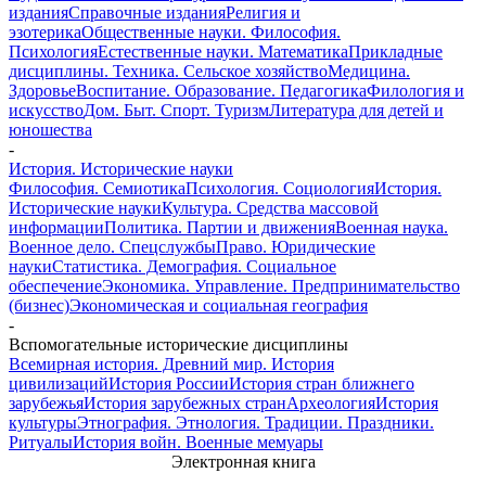
издания
Справочные издания
Религия и
эзотерика
Общественные науки. Философия.
Психология
Естественные науки. Математика
Прикладные
дисциплины. Техника. Сельское хозяйство
Медицина.
Здоровье
Воспитание. Образование. Педагогика
Филология и
искусство
Дом. Быт. Спорт. Туризм
Литература для детей и
юношества
-
История. Исторические науки
Философия. Семиотика
Психология. Социология
История.
Исторические науки
Культура. Средства массовой
информации
Политика. Партии и движения
Военная наука.
Военное дело. Спецслужбы
Право. Юридические
науки
Статистика. Демография. Социальное
обеспечение
Экономика. Управление. Предпринимательство
(бизнес)
Экономическая и социальная география
-
Вспомогательные исторические дисциплины
Всемирная история. Древний мир. История
цивилизаций
История России
История стран ближнего
зарубежья
История зарубежных стран
Археология
История
культуры
Этнография. Этнология. Традиции. Праздники.
Ритуалы
История войн. Военные мемуары
Электронная книга