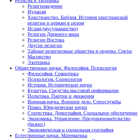
Религия и эзотерика
Религиоведение
Иудаизм
Христианство. Библия. История христианской
религии и церкви в целом
Ислам (мусульманство)
Религии Древнего мира
Религии Востока
Другие религии
Тайные религиозные общества и ордены. Секты
Масонство
Эзотерика
Общественные науки. Философия. Психология
Философия. Семиотика
Психология. Социология
История. Исторические науки
Культура. Средства массовой информации
Политика. Партии и движения
Военная наука. Военное дело. Спецслужбы
Право. Юридические науки
Статистика. Демография. Социальное обеспечение
Экономика. Управление. Предпринимательство
(бизнес)
Экономическая и социальная география
Естественные науки. Математика