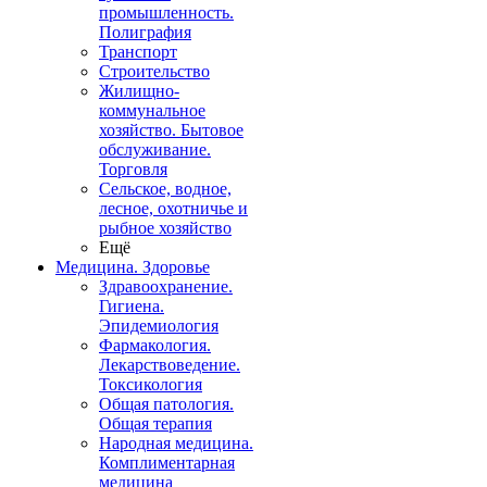
промышленность.
Полиграфия
Транспорт
Строительство
Жилищно-
коммунальное
хозяйство. Бытовое
обслуживание.
Торговля
Сельское, водное,
лесное, охотничье и
рыбное хозяйство
Ещё
Медицина. Здоровье
Здравоохранение.
Гигиена.
Эпидемиология
Фармакология.
Лекарствоведение.
Токсикология
Общая патология.
Общая терапия
Народная медицина.
Комплиментарная
медицина