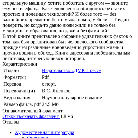
стиральную машину, хотите поболтать с другом — звоните
ему по телефону... Как человечество обходилось без таких
простых и полезных технологий? И более того — без
важнейших предметов быта: мыла, очков, мебели… Трудно
поверить, но когда-то давно люди жили не только без
медицины и образования, но даже и без фамилий!
В этой книге представлено собрание удивительных фактов о
том, как был организован быт человеческого сообщества,
прежде чем различные нововведения упростили жизнь и
прочно вошли в обиход. Книга адресована любознательным
читателям, интересующимся историей.
Характеристики
Издано
Издательство «ДМК Пресс»
Формат(ы)
Pdf
Перевод
с порт.
Переводчик(и)
В.С. Яценков
Вид издания
Научно-популярное издание
Размер файла, pdf
24.5 Mб
Ознакомительный фрагмент
Открыть/скачать фрагмент
1,8 мб
Отзывы
Художественная литература
Фольклор