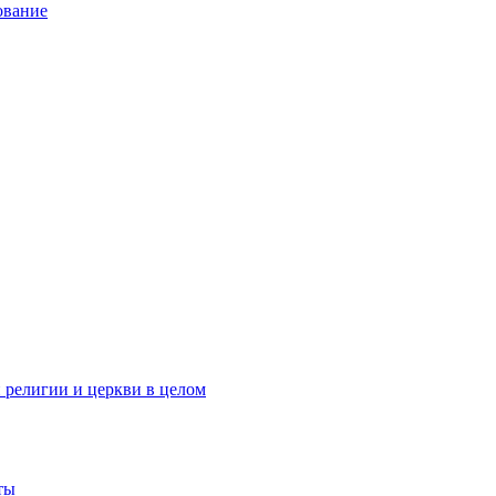
ование
 религии и церкви в целом
ты