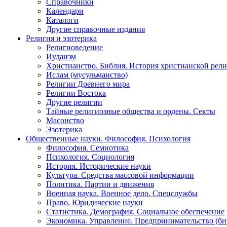
Справочники
Календари
Каталоги
Другие справочные издания
Религия и эзотерика
Религиоведение
Иудаизм
Христианство. Библия. История христианской рели
Ислам (мусульманство)
Религии Древнего мира
Религии Востока
Другие религии
Тайные религиозные общества и ордены. Секты
Масонство
Эзотерика
Общественные науки. Философия. Психология
Философия. Семиотика
Психология. Социология
История. Исторические науки
Культура. Средства массовой информации
Политика. Партии и движения
Военная наука. Военное дело. Спецслужбы
Право. Юридические науки
Статистика. Демография. Социальное обеспечение
Экономика. Управление. Предпринимательство (би