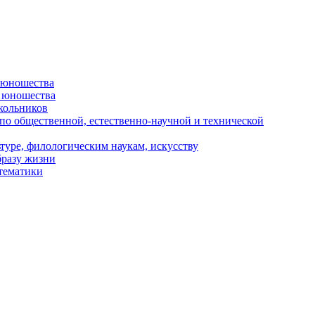
и юношества
и юношества
кольников
 по общественной, естественно-научной и технической
туре, филологическим наукам, искусству
бразу жизни
 тематики