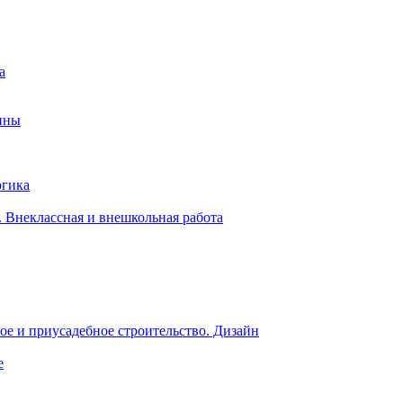
а
ины
огика
 Внеклассная и внешкольная работа
е и приусадебное строительство. Дизайн
е