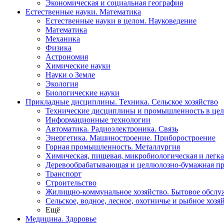
Экономическая и социальная география
Естественные науки. Математика
Естественные науки в целом. Науковедение
Математика
Механика
Физика
Астрономия
Химические науки
Науки о Земле
Экология
Биологические науки
Прикладные дисциплины. Техника. Сельское хозяйство
Технические дисциплины и промышленность в це
Информационные технологии
Автоматика. Радиоэлектроника. Связь
Энергетика. Машиностроение. Приборостроение
Горная промышленность. Металлургия
Химическая, пищевая, микробиологическая и легк
Деревообрабатывающая и целлюлозно-бумажная п
Транспорт
Строительство
Жилищно-коммунальное хозяйство. Бытовое обслу
Сельское, водное, лесное, охотничье и рыбное хозя
Ещё
Медицина. Здоровье