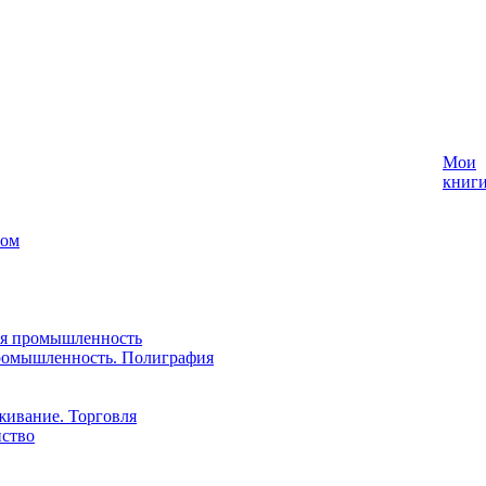
Мои
книг
лом
ая промышленность
ромышленность. Полиграфия
живание. Торговля
йство