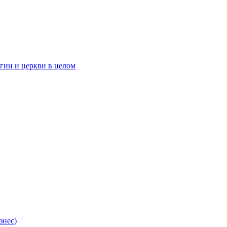
гии и церкви в целом
знес)