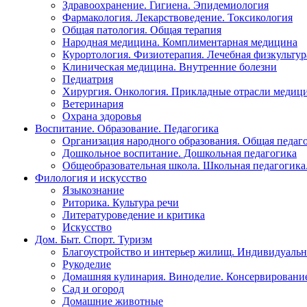
Здравоохранение. Гигиена. Эпидемиология
Фармакология. Лекарствоведение. Токсикология
Общая патология. Общая терапия
Народная медицина. Комплиментарная медицина
Курортология. Физиотерапия. Лечебная физкультур
Клиническая медицина. Внутренние болезни
Педиатрия
Хирургия. Онкология. Прикладные отрасли медиц
Ветеринария
Охрана здоровья
Воспитание. Образование. Педагогика
Организация народного образования. Общая педаг
Дошкольное воспитание. Дошкольная педагогика
Общеобразовательная школа. Школьная педагогика.
Филология и искусство
Языкознание
Риторика. Культура речи
Литературоведение и критика
Искусство
Дом. Быт. Спорт. Туризм
Благоустройство и интерьер жилищ. Индивидуально
Рукоделие
Домашняя кулинария. Виноделие. Консервировани
Сад и огород
Домашние животные