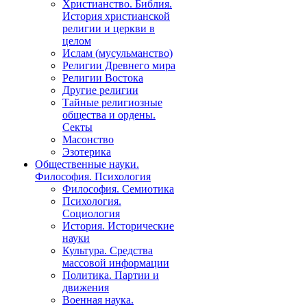
Христианство. Библия.
История христианской
религии и церкви в
целом
Ислам (мусульманство)
Религии Древнего мира
Религии Востока
Другие религии
Тайные религиозные
общества и ордены.
Секты
Масонство
Эзотерика
Общественные науки.
Философия. Психология
Философия. Семиотика
Психология.
Социология
История. Исторические
науки
Культура. Средства
массовой информации
Политика. Партии и
движения
Военная наука.