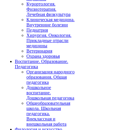
Курортология.
Физиотерапия.
Лечебная физкультура
Клиническая медицина.
Внутренние болезни
Педиатрия
Хирургия. Онкология.
Прикладные отрасли
медицины
Ветеринария
Охрана здоровья
Воспитание. Образование.
Педагогика
Организация народного
образования. Общая
педагогика
Дошкольное
воспитание.
Дошкольная педагогика
Общеобразовательная
школа. Школьная
педагогика.
Внеклассная и
внешкольная работа
Филология и искусство