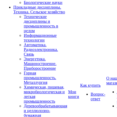
Биологические науки
Прикладные дисциплины.
Техника. Сельское хозяйство
Технические
дисциплины и
промышленность в
целом
Информационные
технологии
Автоматика.
Радиоэлектроника.
Связь
Энергетика.
Машиностроение.
Приборостроение
Горная
промышленность.
О на
Металлургия
магаз
Как купить
Химическая, пищевая,
микробиологическая и
Мои
Вопрос-
легкая
книги
ответ
промышленность
Деревообрабатывающая
и целлюлозно-
бумажная