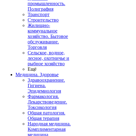
промышленность.
Полиграфия
Транспорт
Строительство
Жилищно-
коммунальное
хозяйство. Бытовое
обслуживание.
Торговля
Сельское, водное,
лесное, охотничье и
рыбное хозяйство
Ещё
Медицина. Здоровье
Здравоохранение.
Гигиена.
Эпидемиология
Фармакология.
Лекарствоведение.
Токсикология
Общая патология.
Общая терапия
Народная медицина.
Комплиментарная
медицина