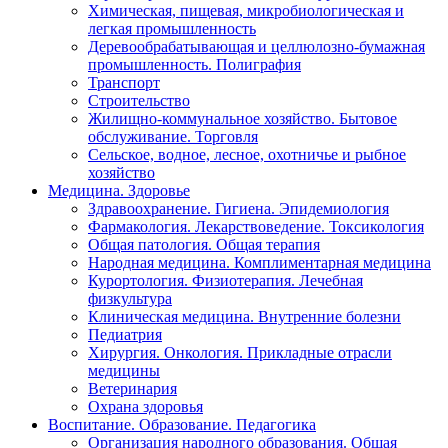
Химическая, пищевая, микробиологическая и
легкая промышленность
Деревообрабатывающая и целлюлозно-бумажная
промышленность. Полиграфия
Транспорт
Строительство
Жилищно-коммунальное хозяйство. Бытовое
обслуживание. Торговля
Сельское, водное, лесное, охотничье и рыбное
хозяйство
Медицина. Здоровье
Здравоохранение. Гигиена. Эпидемиология
Фармакология. Лекарствоведение. Токсикология
Общая патология. Общая терапия
Народная медицина. Комплиментарная медицина
Курортология. Физиотерапия. Лечебная
физкультура
Клиническая медицина. Внутренние болезни
Педиатрия
Хирургия. Онкология. Прикладные отрасли
медицины
Ветеринария
Охрана здоровья
Воспитание. Образование. Педагогика
Организация народного образования. Общая