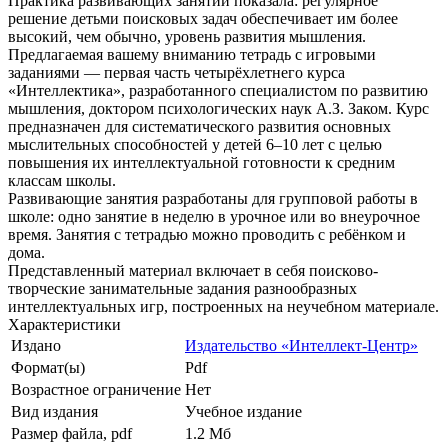
Практика развивающих занятий показала: регулярное
решение детьми поисковых задач обеспечивает им более
высокий, чем обычно, уровень развития мышления.
Предлагаемая вашему вниманию тетрадь с игровыми
заданиями — первая часть четырёхлетнего курса
«Интеллектика», разработанного специалистом по развитию
мышления, доктором психологических наук А.З. Заком. Курс
предназначен для систематического развития основных
мыслительных способностей у детей 6–10 лет с целью
повышения их интеллектуальной готовности к средним
классам школы.
Развивающие занятия разработаны для групповой работы в
школе: одно занятие в неделю в урочное или во внеурочное
время. Занятия с тетрадью можно проводить с ребёнком и
дома.
Представленный материал включает в себя поисково-
творческие занимательные задания разнообразных
интеллектуальных игр, построенных на неучебном материале.
Характеристики
Издано
Издательство «Интеллект-Центр»
Формат(ы)
Pdf
Возрастное ограничение
Нет
Вид издания
Учебное издание
Размер файла, pdf
1.2 Mб