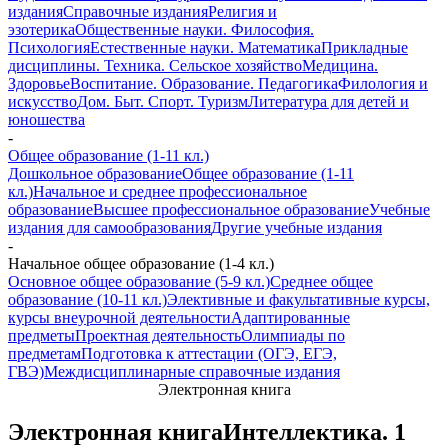
издания
Справочные издания
Религия и
эзотерика
Общественные науки. Философия.
Психология
Естественные науки. Математика
Прикладные
дисциплины. Техника. Сельское хозяйство
Медицина.
Здоровье
Воспитание. Образование. Педагогика
Филология и
искусство
Дом. Быт. Спорт. Туризм
Литература для детей и
юношества
-
Общее образование (1-11 кл.)
Дошкольное образование
Общее образование (1-11
кл.)
Начальное и среднее профессиональное
образование
Высшее профессиональное образование
Учебные
издания для самообразования
Другие учебные издания
-
Начальное общее образование (1-4 кл.)
Основное общее образование (5-9 кл.)
Среднее общее
образование (10-11 кл.)
Элективные и факультативные курсы,
курсы внеурочной деятельности
Адаптированные
предметы
Проектная деятельность
Олимпиады по
предметам
Подготовка к аттестации (ОГЭ, ЕГЭ,
ГВЭ)
Междисциплинарные справочные издания
Электронная книга
Электронная книга
Интеллектика. 1