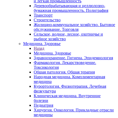
и легкая промышленность
Деревообрабатывающая и целлюлозно-
бумажная промышленность. Полиграфия
Транспорт
Строительство
Жилищно-коммунальное хозяйство. Бытовое
обслуживание. Торговля
Сельское, водное, лесное, охотничье и
рыбное хозяйство
Медицина. Здоровье
Назад
Медицина. Здоровье
Здравоохранение. Гигиена. Эпидемиология
Фармакология. Лекарствоведение.
Токсикология
Общая патология. Общая терапия
Народная медицина. Комплиментарная
медицина
Курортология. Физиотерапия. Лечебная
физкультура
Клиническая медицина. Внутренние
болезни
Педиатрия
Хирургия. Онкология. Прикладные отрасли
медицины