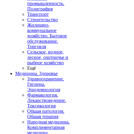
промышленность.
Полиграфия
Транспорт
Строительство
Жилищно-
коммунальное
хозяйство. Бытовое
обслуживание.
Торговля
Сельское, водное,
лесное, охотничье и
рыбное хозяйство
Ещё
Медицина. Здоровье
Здравоохранение.
Гигиена.
Эпидемиология
Фармакология.
Лекарствоведение.
Токсикология
Общая патология.
Общая терапия
Народная медицина.
Комплиментарная
медицина