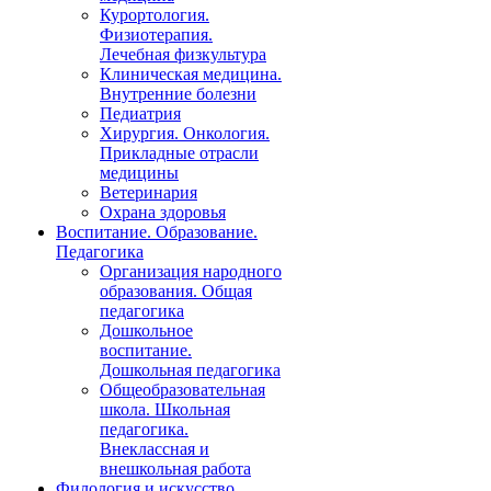
Курортология.
Физиотерапия.
Лечебная физкультура
Клиническая медицина.
Внутренние болезни
Педиатрия
Хирургия. Онкология.
Прикладные отрасли
медицины
Ветеринария
Охрана здоровья
Воспитание. Образование.
Педагогика
Организация народного
образования. Общая
педагогика
Дошкольное
воспитание.
Дошкольная педагогика
Общеобразовательная
школа. Школьная
педагогика.
Внеклассная и
внешкольная работа
Филология и искусство