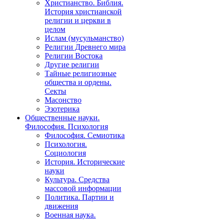
Христианство. Библия.
История христианской
религии и церкви в
целом
Ислам (мусульманство)
Религии Древнего мира
Религии Востока
Другие религии
Тайные религиозные
общества и ордены.
Секты
Масонство
Эзотерика
Общественные науки.
Философия. Психология
Философия. Семиотика
Психология.
Социология
История. Исторические
науки
Культура. Средства
массовой информации
Политика. Партии и
движения
Военная наука.