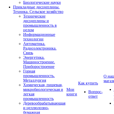
Биологические науки
Прикладные дисциплины.
Техника. Сельское хозяйство
Технические
дисциплины и
промышленность в
целом
Информационные
технологии
Автоматика.
Радиоэлектроника.
Связь
Энергетика.
Машиностроение.
Приборостроение
Горная
промышленность.
О на
Металлургия
магаз
Как купить
Химическая, пищевая,
микробиологическая и
Мои
Вопрос-
легкая
книги
ответ
промышленность
Деревообрабатывающая
и целлюлозно-
бумажная