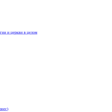
гии и церкви в целом
знес)