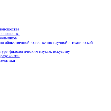
и юношества
и юношества
кольников
 по общественной, естественно-научной и технической
туре, филологическим наукам, искусству
бразу жизни
 тематики