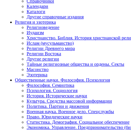
Справочники
Календари
Каталоги
Другие справочные издания
Религия и эзотерика
Религиоведение
Иудаизм
Христианство. Библия. История христианской рели
Ислам (мусульманство)
Религии Древнего мира
Религии Востока
Другие религии
Тайные религиозные общества и ордены. Секты
Масонство
Эзотерика
Общественные науки. Философия. Психология
Философия. Семиотика
Психология. Социология
История. Исторические науки
Культура. Средства массовой информации
Политика. Партии и движения
Военная наука. Военное дело. Спецслужбы
Право. Юридические науки
Статистика. Демография. Социальное обеспечение
Экономика. Управление. Предпринимательство (би