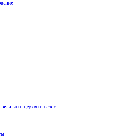
ование
 религии и церкви в целом
ты