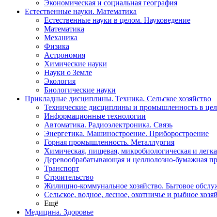
Экономическая и социальная география
Естественные науки. Математика
Естественные науки в целом. Науковедение
Математика
Механика
Физика
Астрономия
Химические науки
Науки о Земле
Экология
Биологические науки
Прикладные дисциплины. Техника. Сельское хозяйство
Технические дисциплины и промышленность в це
Информационные технологии
Автоматика. Радиоэлектроника. Связь
Энергетика. Машиностроение. Приборостроение
Горная промышленность. Металлургия
Химическая, пищевая, микробиологическая и легк
Деревообрабатывающая и целлюлозно-бумажная п
Транспорт
Строительство
Жилищно-коммунальное хозяйство. Бытовое обслу
Сельское, водное, лесное, охотничье и рыбное хозя
Ещё
Медицина. Здоровье