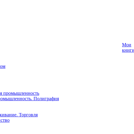
Мои
книг
лом
ая промышленность
ромышленность. Полиграфия
живание. Торговля
йство