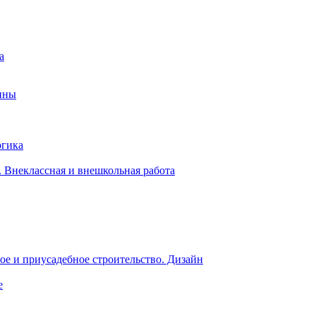
а
ины
огика
 Внеклассная и внешкольная работа
е и приусадебное строительство. Дизайн
е