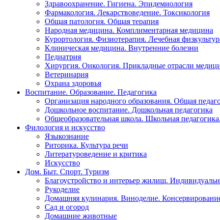
Здравоохранение. Гигиена. Эпидемиология
Фармакология. Лекарствоведение. Токсикология
Общая патология. Общая терапия
Народная медицина. Комплиментарная медицина
Курортология. Физиотерапия. Лечебная физкультур
Клиническая медицина. Внутренние болезни
Педиатрия
Хирургия. Онкология. Прикладные отрасли медиц
Ветеринария
Охрана здоровья
Воспитание. Образование. Педагогика
Организация народного образования. Общая педаг
Дошкольное воспитание. Дошкольная педагогика
Общеобразовательная школа. Школьная педагогика.
Филология и искусство
Языкознание
Риторика. Культура речи
Литературоведение и критика
Искусство
Дом. Быт. Спорт. Туризм
Благоустройство и интерьер жилищ. Индивидуально
Рукоделие
Домашняя кулинария. Виноделие. Консервировани
Сад и огород
Домашние животные