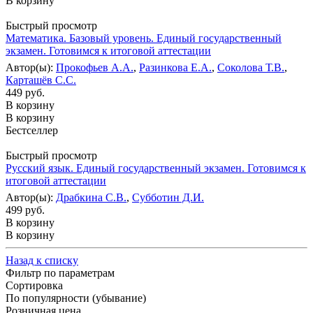
В корзину
Быстрый просмотр
Математика. Базовый уровень. Единый государственный
экзамен. Готовимся к итоговой аттестации
Автор(ы):
Прокофьев А.А.
,
Разинкова Е.А.
,
Соколова Т.В.
,
Карташёв С.С.
449 руб.
В корзину
В корзину
Бестселлер
Быстрый просмотр
Русский язык. Единый государственный экзамен. Готовимся к
итоговой аттестации
Автор(ы):
Драбкина С.В.
,
Субботин Д.И.
499 руб.
В корзину
В корзину
Назад к списку
Фильтр по параметрам
Сортировка
По популярности (убывание)
Розничная цена