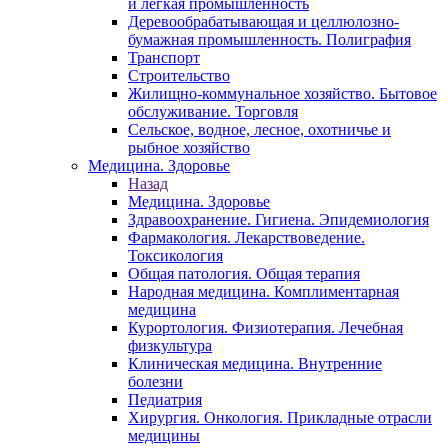
и легкая промышленность
Деревообрабатывающая и целлюлозно-
бумажная промышленность. Полиграфия
Транспорт
Строительство
Жилищно-коммунальное хозяйство. Бытовое
обслуживание. Торговля
Сельское, водное, лесное, охотничье и
рыбное хозяйство
Медицина. Здоровье
Назад
Медицина. Здоровье
Здравоохранение. Гигиена. Эпидемиология
Фармакология. Лекарствоведение.
Токсикология
Общая патология. Общая терапия
Народная медицина. Комплиментарная
медицина
Курортология. Физиотерапия. Лечебная
физкультура
Клиническая медицина. Внутренние
болезни
Педиатрия
Хирургия. Онкология. Прикладные отрасли
медицины