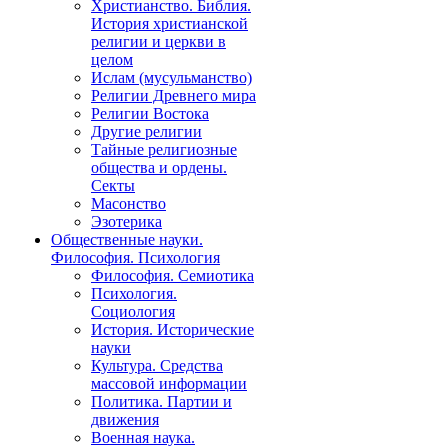
Христианство. Библия.
История христианской
религии и церкви в
целом
Ислам (мусульманство)
Религии Древнего мира
Религии Востока
Другие религии
Тайные религиозные
общества и ордены.
Секты
Масонство
Эзотерика
Общественные науки.
Философия. Психология
Философия. Семиотика
Психология.
Социология
История. Исторические
науки
Культура. Средства
массовой информации
Политика. Партии и
движения
Военная наука.