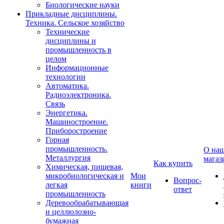
Биологические науки
Прикладные дисциплины.
Техника. Сельское хозяйство
Технические
дисциплины и
промышленность в
целом
Информационные
технологии
Автоматика.
Радиоэлектроника.
Связь
Энергетика.
Машиностроение.
Приборостроение
Горная
промышленность.
О на
Металлургия
магаз
Как купить
Химическая, пищевая,
микробиологическая и
Мои
Вопрос-
легкая
книги
ответ
промышленность
Деревообрабатывающая
и целлюлозно-
бумажная