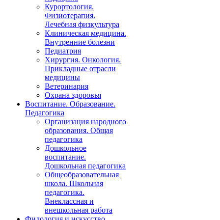
Курортология.
Физиотерапия.
Лечебная физкультура
Клиническая медицина.
Внутренние болезни
Педиатрия
Хирургия. Онкология.
Прикладные отрасли
медицины
Ветеринария
Охрана здоровья
Воспитание. Образование.
Педагогика
Организация народного
образования. Общая
педагогика
Дошкольное
воспитание.
Дошкольная педагогика
Общеобразовательная
школа. Школьная
педагогика.
Внеклассная и
внешкольная работа
Филология и искусство