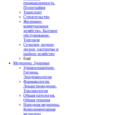
промышленность.
Полиграфия
Транспорт
Строительство
Жилищно-
коммунальное
хозяйство. Бытовое
обслуживание.
Торговля
Сельское, водное,
лесное, охотничье и
рыбное хозяйство
Ещё
Медицина. Здоровье
Здравоохранение.
Гигиена.
Эпидемиология
Фармакология.
Лекарствоведение.
Токсикология
Общая патология.
Общая терапия
Народная медицина.
Комплиментарная
медицина