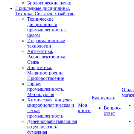
Биологические науки
Прикладные дисциплины.
Техника. Сельское хозяйство
Технические
дисциплины и
промышленность в
целом
Информационные
технологии
Автоматика.
Радиоэлектроника.
Связь
Энергетика.
Машиностроение.
Приборостроение
Горная
промышленность.
О на
Металлургия
магаз
Как купить
Химическая, пищевая,
микробиологическая и
Мои
Вопрос-
легкая
книги
ответ
промышленность
Деревообрабатывающая
и целлюлозно-
бумажная