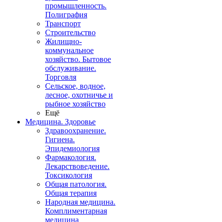
промышленность.
Полиграфия
Транспорт
Строительство
Жилищно-
коммунальное
хозяйство. Бытовое
обслуживание.
Торговля
Сельское, водное,
лесное, охотничье и
рыбное хозяйство
Ещё
Медицина. Здоровье
Здравоохранение.
Гигиена.
Эпидемиология
Фармакология.
Лекарствоведение.
Токсикология
Общая патология.
Общая терапия
Народная медицина.
Комплиментарная
медицина