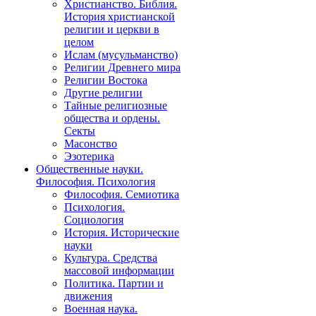
Христианство. Библия.
История христианской
религии и церкви в
целом
Ислам (мусульманство)
Религии Древнего мира
Религии Востока
Другие религии
Тайные религиозные
общества и ордены.
Секты
Масонство
Эзотерика
Общественные науки.
Философия. Психология
Философия. Семиотика
Психология.
Социология
История. Исторические
науки
Культура. Средства
массовой информации
Политика. Партии и
движения
Военная наука.