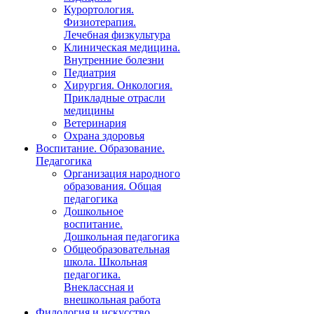
Курортология.
Физиотерапия.
Лечебная физкультура
Клиническая медицина.
Внутренние болезни
Педиатрия
Хирургия. Онкология.
Прикладные отрасли
медицины
Ветеринария
Охрана здоровья
Воспитание. Образование.
Педагогика
Организация народного
образования. Общая
педагогика
Дошкольное
воспитание.
Дошкольная педагогика
Общеобразовательная
школа. Школьная
педагогика.
Внеклассная и
внешкольная работа
Филология и искусство