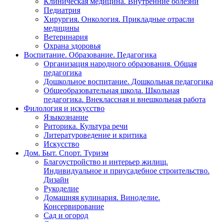
Клиническая медицина. Внутренние болезни
Педиатрия
Хирургия. Онкология. Прикладные отрасли
медицины
Ветеринария
Охрана здоровья
Воспитание. Образование. Педагогика
Организация народного образования. Общая
педагогика
Дошкольное воспитание. Дошкольная педагогика
Общеобразовательная школа. Школьная
педагогика. Внеклассная и внешкольная работа
Филология и искусство
Языкознание
Риторика. Культура речи
Литературоведение и критика
Искусство
Дом. Быт. Спорт. Туризм
Благоустройство и интерьер жилищ.
Индивидуальное и приусадебное строительство.
Дизайн
Рукоделие
Домашняя кулинария. Виноделие.
Консервирование
Сад и огород