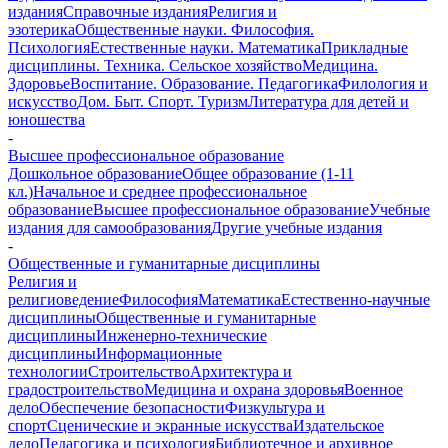
издания
Справочные издания
Религия и
эзотерика
Общественные науки. Философия.
Психология
Естественные науки. Математика
Прикладные
дисциплины. Техника. Сельское хозяйство
Медицина.
Здоровье
Воспитание. Образование. Педагогика
Филология и
искусство
Дом. Быт. Спорт. Туризм
Литература для детей и
юношества
-
Высшее профессиональное образование
Дошкольное образование
Общее образование (1-11
кл.)
Начальное и среднее профессиональное
образование
Высшее профессиональное образование
Учебные
издания для самообразования
Другие учебные издания
-
Общественные и гуманитарные дисциплины
Религия и
религиоведение
Философия
Математика
Естественно-научные
дисциплины
Общественные и гуманитарные
дисциплины
Инженерно-технические
дисциплины
Информационные
технологии
Строительство
Архитектура и
градостроительство
Медицина и охрана здоровья
Военное
дело
Обеспечение безопасности
Физкультура и
спорт
Сценические и экранные искусства
Издательское
дело
Педагогика и психология
Библиотечное и архивное