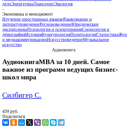
дело
Энергетика
Транспорт
Экология
-
Экономика и менеджмент
Изучение иностранных языков
Языкознание и
литературоведение
Регионоведение
Юридические
дисциплины
Психология и психотерапия
Социология и
демография
История
Культурология
Политология
Статистика
Жур
и медиакоммуникации
Искусствоведение
Музыкальное
искусство
Аудиокнига
Аудиокнига
MBA за 10 дней. Самое
важное из программ ведущих бизнес-
школ мира
Силбигер С.
459 руб.
Поделиться