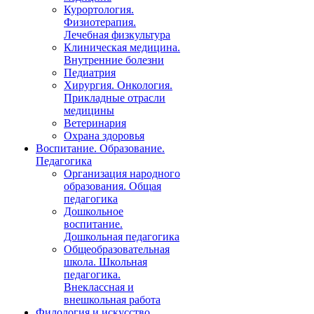
Курортология.
Физиотерапия.
Лечебная физкультура
Клиническая медицина.
Внутренние болезни
Педиатрия
Хирургия. Онкология.
Прикладные отрасли
медицины
Ветеринария
Охрана здоровья
Воспитание. Образование.
Педагогика
Организация народного
образования. Общая
педагогика
Дошкольное
воспитание.
Дошкольная педагогика
Общеобразовательная
школа. Школьная
педагогика.
Внеклассная и
внешкольная работа
Филология и искусство