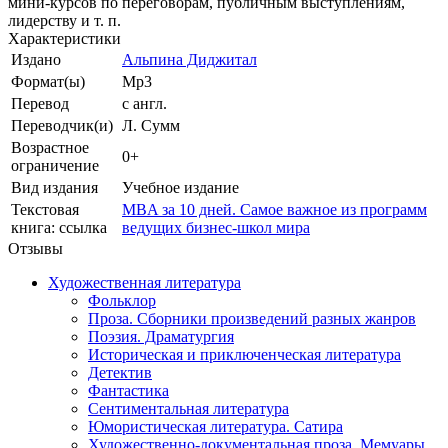
мини-курсов по переговорам, публичным выступлениям,
лидерству и т. п.
Характеристики
Издано
Альпина Диджитал
Формат(ы)
Mp3
Перевод
с англ.
Переводчик(и)
Л. Сумм
Возрастное
0+
ограничение
Вид издания
Учебное издание
Текстовая
MBA за 10 дней. Самое важное из программ
книга: ссылка
ведущих бизнес-школ мира
Отзывы
Художественная литература
Фольклор
Проза. Сборники произведений разных жанров
Поэзия. Драматургия
Историческая и приключенческая литература
Детектив
Фантастика
Сентиментальная литература
Юмористическая литература. Сатира
Художественно-документальная проза. Мемуары