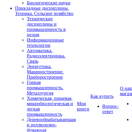
Биологические науки
Прикладные дисциплины.
Техника. Сельское хозяйство
Технические
дисциплины и
промышленность в
целом
Информационные
технологии
Автоматика.
Радиоэлектроника.
Связь
Энергетика.
Машиностроение.
Приборостроение
Горная
промышленность.
О на
Металлургия
магаз
Как купить
Химическая, пищевая,
микробиологическая и
Мои
Вопрос-
легкая
книги
ответ
промышленность
Деревообрабатывающая
и целлюлозно-
бумажная