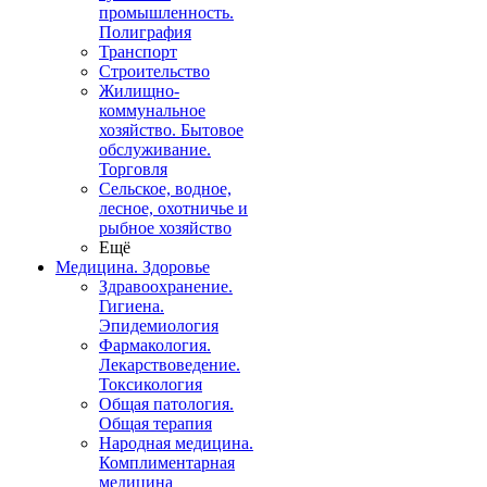
промышленность.
Полиграфия
Транспорт
Строительство
Жилищно-
коммунальное
хозяйство. Бытовое
обслуживание.
Торговля
Сельское, водное,
лесное, охотничье и
рыбное хозяйство
Ещё
Медицина. Здоровье
Здравоохранение.
Гигиена.
Эпидемиология
Фармакология.
Лекарствоведение.
Токсикология
Общая патология.
Общая терапия
Народная медицина.
Комплиментарная
медицина