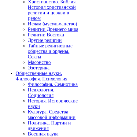
Христианство. Библия.
История христианской
религии и церкви в
целом
Ислам (мусульманство)
Религии Древнего мира
Религии Востока
Другие религии
Тайные религиозные
общества и ордены.
Секты
Масонство
Эзотерика
Общественные науки.
Философия. Психология
Философия. Семиотика
Психология.
Социология
История. Исторические
науки
Культура. Средства
массовой информации
Политика. Партии и
движения
Военная наука.