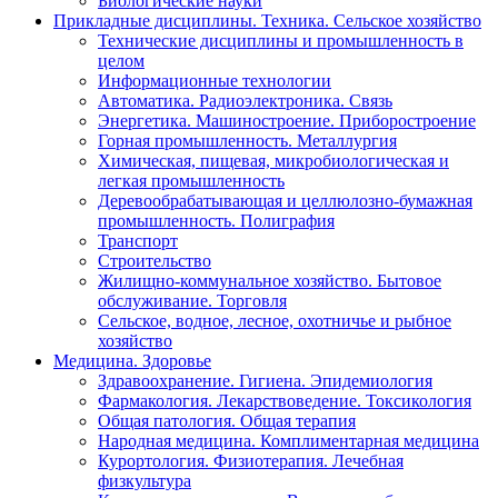
Биологические науки
Прикладные дисциплины. Техника. Сельское хозяйство
Технические дисциплины и промышленность в
целом
Информационные технологии
Автоматика. Радиоэлектроника. Связь
Энергетика. Машиностроение. Приборостроение
Горная промышленность. Металлургия
Химическая, пищевая, микробиологическая и
легкая промышленность
Деревообрабатывающая и целлюлозно-бумажная
промышленность. Полиграфия
Транспорт
Строительство
Жилищно-коммунальное хозяйство. Бытовое
обслуживание. Торговля
Сельское, водное, лесное, охотничье и рыбное
хозяйство
Медицина. Здоровье
Здравоохранение. Гигиена. Эпидемиология
Фармакология. Лекарствоведение. Токсикология
Общая патология. Общая терапия
Народная медицина. Комплиментарная медицина
Курортология. Физиотерапия. Лечебная
физкультура