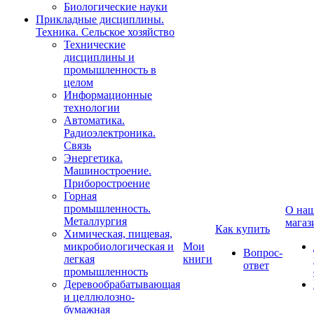
Биологические науки
Прикладные дисциплины.
Техника. Сельское хозяйство
Технические
дисциплины и
промышленность в
целом
Информационные
технологии
Автоматика.
Радиоэлектроника.
Связь
Энергетика.
Машиностроение.
Приборостроение
Горная
промышленность.
О на
Металлургия
магаз
Как купить
Химическая, пищевая,
микробиологическая и
Мои
Вопрос-
легкая
книги
ответ
промышленность
Деревообрабатывающая
и целлюлозно-
бумажная