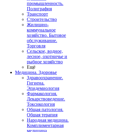
промышленность.
Полиграфия
Транспорт
Строительство
Жилищно-
коммунальное
хозяйство. Бытовое
обслуживание.
Торговля
Сельское, водное,
лесное, охотничье и
рыбное хозяйство
Ещё
Медицина. Здоровье
Здравоохранение.
Гигиена.
Эпидемиология
Фармакология.
Лекарствоведение.
Токсикология
Общая патология.
Общая терапия
Народная медицина.
Комплиментарная
медицина