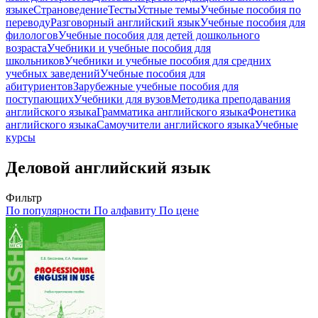
языке
Страноведение
Тесты
Устные темы
Учебные пособия по
переводу
Разговорный английский язык
Учебные пособия для
филологов
Учебные пособия для детей дошкольного
возраста
Учебники и учебные пособия для
школьников
Учебники и учебные пособия для средних
учебных заведений
Учебные пособия для
абитуриентов
Зарубежные учебные пособия для
поступающих
Учебники для вузов
Методика преподавания
английского языка
Грамматика английского языка
Фонетика
английского языка
Самоучители английского языка
Учебные
курсы
Деловой английский язык
Фильтр
По популярности
По алфавиту
По цене