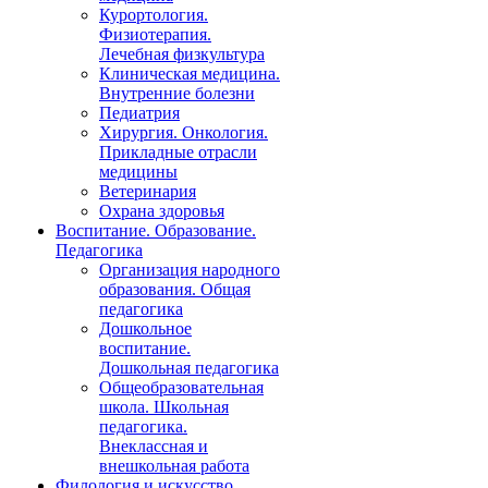
Курортология.
Физиотерапия.
Лечебная физкультура
Клиническая медицина.
Внутренние болезни
Педиатрия
Хирургия. Онкология.
Прикладные отрасли
медицины
Ветеринария
Охрана здоровья
Воспитание. Образование.
Педагогика
Организация народного
образования. Общая
педагогика
Дошкольное
воспитание.
Дошкольная педагогика
Общеобразовательная
школа. Школьная
педагогика.
Внеклассная и
внешкольная работа
Филология и искусство