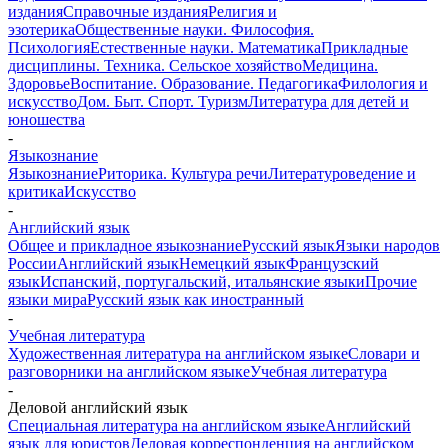
издания
Справочные издания
Религия и
эзотерика
Общественные науки. Философия.
Психология
Естественные науки. Математика
Прикладные
дисциплины. Техника. Сельское хозяйство
Медицина.
Здоровье
Воспитание. Образование. Педагогика
Филология и
искусство
Дом. Быт. Спорт. Туризм
Литература для детей и
юношества
-
Языкознание
Языкознание
Риторика. Культура речи
Литературоведение и
критика
Искусство
-
Английский язык
Общее и прикладное языкознание
Русский язык
Языки народов
России
Английский язык
Немецкий язык
Французский
язык
Испанский, португальский, итальянские языки
Прочие
языки мира
Русский язык как иностранный
-
Учебная литература
Художественная литература на английском языке
Словари и
разговорники на английском языке
Учебная литература
-
Деловой английский язык
Специальная литература на английском языке
Английский
язык для юристов
Деловая корреспонденция на английском