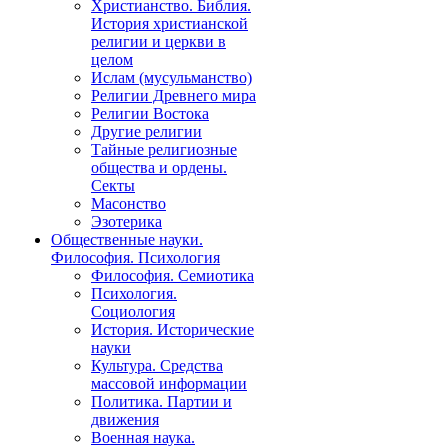
Христианство. Библия.
История христианской
религии и церкви в
целом
Ислам (мусульманство)
Религии Древнего мира
Религии Востока
Другие религии
Тайные религиозные
общества и ордены.
Секты
Масонство
Эзотерика
Общественные науки.
Философия. Психология
Философия. Семиотика
Психология.
Социология
История. Исторические
науки
Культура. Средства
массовой информации
Политика. Партии и
движения
Военная наука.