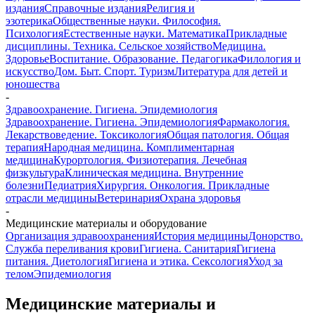
издания
Справочные издания
Религия и
эзотерика
Общественные науки. Философия.
Психология
Естественные науки. Математика
Прикладные
дисциплины. Техника. Сельское хозяйство
Медицина.
Здоровье
Воспитание. Образование. Педагогика
Филология и
искусство
Дом. Быт. Спорт. Туризм
Литература для детей и
юношества
-
Здравоохранение. Гигиена. Эпидемиология
Здравоохранение. Гигиена. Эпидемиология
Фармакология.
Лекарствоведение. Токсикология
Общая патология. Общая
терапия
Народная медицина. Комплиментарная
медицина
Курортология. Физиотерапия. Лечебная
физкультура
Клиническая медицина. Внутренние
болезни
Педиатрия
Хирургия. Онкология. Прикладные
отрасли медицины
Ветеринария
Охрана здоровья
-
Медицинские материалы и оборудование
Организация здравоохранения
История медицины
Донорство.
Служба переливания крови
Гигиена. Санитария
Гигиена
питания. Диетология
Гигиена и этика. Сексология
Уход за
телом
Эпидемиология
Медицинские материалы и