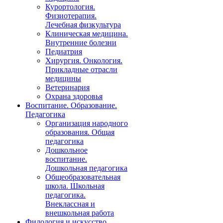
Курортология.
Физиотерапия.
Лечебная физкультура
Клиническая медицина.
Внутренние болезни
Педиатрия
Хирургия. Онкология.
Прикладные отрасли
медицины
Ветеринария
Охрана здоровья
Воспитание. Образование.
Педагогика
Организация народного
образования. Общая
педагогика
Дошкольное
воспитание.
Дошкольная педагогика
Общеобразовательная
школа. Школьная
педагогика.
Внеклассная и
внешкольная работа
Филология и искусство