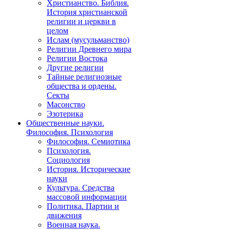
Христианство. Библия.
История христианской
религии и церкви в
целом
Ислам (мусульманство)
Религии Древнего мира
Религии Востока
Другие религии
Тайные религиозные
общества и ордены.
Секты
Масонство
Эзотерика
Общественные науки.
Философия. Психология
Философия. Семиотика
Психология.
Социология
История. Исторические
науки
Культура. Средства
массовой информации
Политика. Партии и
движения
Военная наука.