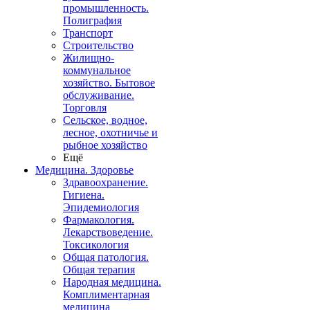
промышленность.
Полиграфия
Транспорт
Строительство
Жилищно-
коммунальное
хозяйство. Бытовое
обслуживание.
Торговля
Сельское, водное,
лесное, охотничье и
рыбное хозяйство
Ещё
Медицина. Здоровье
Здравоохранение.
Гигиена.
Эпидемиология
Фармакология.
Лекарствоведение.
Токсикология
Общая патология.
Общая терапия
Народная медицина.
Комплиментарная
медицина