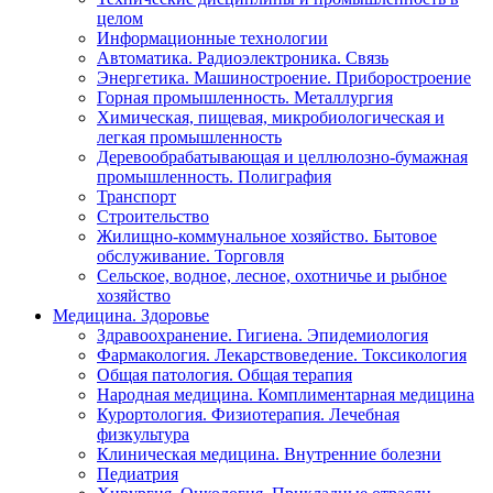
целом
Информационные технологии
Автоматика. Радиоэлектроника. Связь
Энергетика. Машиностроение. Приборостроение
Горная промышленность. Металлургия
Химическая, пищевая, микробиологическая и
легкая промышленность
Деревообрабатывающая и целлюлозно-бумажная
промышленность. Полиграфия
Транспорт
Строительство
Жилищно-коммунальное хозяйство. Бытовое
обслуживание. Торговля
Сельское, водное, лесное, охотничье и рыбное
хозяйство
Медицина. Здоровье
Здравоохранение. Гигиена. Эпидемиология
Фармакология. Лекарствоведение. Токсикология
Общая патология. Общая терапия
Народная медицина. Комплиментарная медицина
Курортология. Физиотерапия. Лечебная
физкультура
Клиническая медицина. Внутренние болезни
Педиатрия