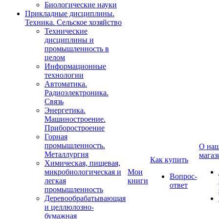
Биологические науки
Прикладные дисциплины.
Техника. Сельское хозяйство
Технические
дисциплины и
промышленность в
целом
Информационные
технологии
Автоматика.
Радиоэлектроника.
Связь
Энергетика.
Машиностроение.
Приборостроение
Горная
промышленность.
О на
Металлургия
магаз
Как купить
Химическая, пищевая,
микробиологическая и
Мои
Вопрос-
легкая
книги
ответ
промышленность
Деревообрабатывающая
и целлюлозно-
бумажная