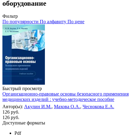
оборудование
Фильтр
По популярности
По алфавиту
По цене
Быстрый просмотр
Организационно-правовые основы безопасного применения
медицинских изделий : учебно-методическое пособие
Автор(ы):
Акулин И.М.
,
Махова О.А.
,
Чеснокова Е.А.
126 руб.
126
руб.
Доступные форматы
Pdf