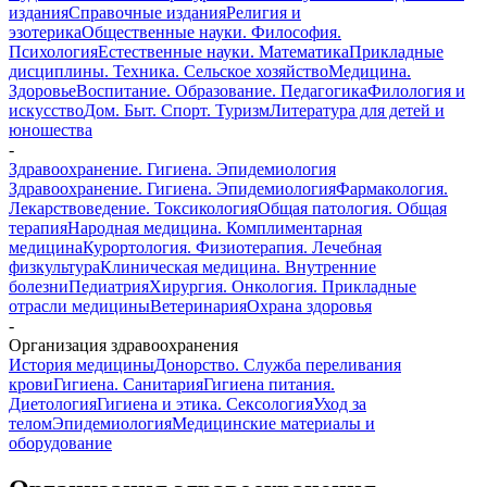
издания
Справочные издания
Религия и
эзотерика
Общественные науки. Философия.
Психология
Естественные науки. Математика
Прикладные
дисциплины. Техника. Сельское хозяйство
Медицина.
Здоровье
Воспитание. Образование. Педагогика
Филология и
искусство
Дом. Быт. Спорт. Туризм
Литература для детей и
юношества
-
Здравоохранение. Гигиена. Эпидемиология
Здравоохранение. Гигиена. Эпидемиология
Фармакология.
Лекарствоведение. Токсикология
Общая патология. Общая
терапия
Народная медицина. Комплиментарная
медицина
Курортология. Физиотерапия. Лечебная
физкультура
Клиническая медицина. Внутренние
болезни
Педиатрия
Хирургия. Онкология. Прикладные
отрасли медицины
Ветеринария
Охрана здоровья
-
Организация здравоохранения
История медицины
Донорство. Служба переливания
крови
Гигиена. Санитария
Гигиена питания.
Диетология
Гигиена и этика. Сексология
Уход за
телом
Эпидемиология
Медицинские материалы и
оборудование