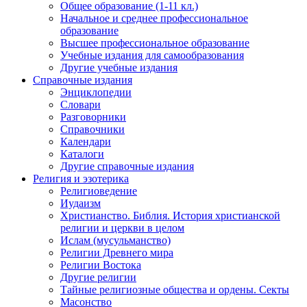
Общее образование (1-11 кл.)
Начальное и среднее профессиональное
образование
Высшее профессиональное образование
Учебные издания для самообразования
Другие учебные издания
Справочные издания
Энциклопедии
Словари
Разговорники
Справочники
Календари
Каталоги
Другие справочные издания
Религия и эзотерика
Религиоведение
Иудаизм
Христианство. Библия. История христианской
религии и церкви в целом
Ислам (мусульманство)
Религии Древнего мира
Религии Востока
Другие религии
Тайные религиозные общества и ордены. Секты
Масонство