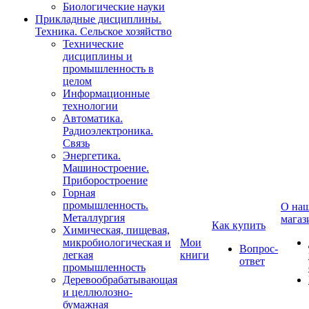
Биологические науки
Прикладные дисциплины.
Техника. Сельское хозяйство
Технические
дисциплины и
промышленность в
целом
Информационные
технологии
Автоматика.
Радиоэлектроника.
Связь
Энергетика.
Машиностроение.
Приборостроение
Горная
промышленность.
О на
Металлургия
магаз
Как купить
Химическая, пищевая,
микробиологическая и
Мои
Вопрос-
легкая
книги
ответ
промышленность
Деревообрабатывающая
и целлюлозно-
бумажная