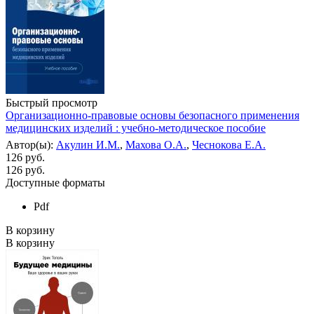
Быстрый просмотр
Организационно-правовые основы безопасного применения
медицинских изделий : учебно-методическое пособие
Автор(ы):
Акулин И.М.
,
Махова О.А.
,
Чеснокова Е.А.
126 руб.
126
руб.
Доступные форматы
Pdf
В корзину
В корзину