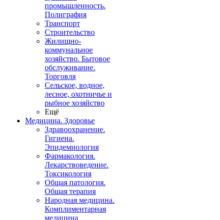
промышленность.
Полиграфия
Транспорт
Строительство
Жилищно-
коммунальное
хозяйство. Бытовое
обслуживание.
Торговля
Сельское, водное,
лесное, охотничье и
рыбное хозяйство
Ещё
Медицина. Здоровье
Здравоохранение.
Гигиена.
Эпидемиология
Фармакология.
Лекарствоведение.
Токсикология
Общая патология.
Общая терапия
Народная медицина.
Комплиментарная
медицина