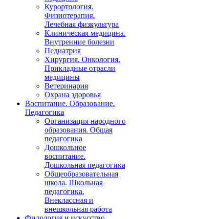
Курортология.
Физиотерапия.
Лечебная физкультура
Клиническая медицина.
Внутренние болезни
Педиатрия
Хирургия. Онкология.
Прикладные отрасли
медицины
Ветеринария
Охрана здоровья
Воспитание. Образование.
Педагогика
Организация народного
образования. Общая
педагогика
Дошкольное
воспитание.
Дошкольная педагогика
Общеобразовательная
школа. Школьная
педагогика.
Внеклассная и
внешкольная работа
Филология и искусство