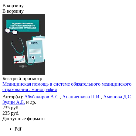
В корзину
В корзину
Быстрый просмотр
Медицинская помощь в системе обязательного медицинского
страхования : монография
Автор(ы):
Абубакиров А.С.
,
Ананченкова П.И.
,
Амонова Д.С.
,
Зудин А.Б.
и др.
235 руб.
235
руб.
Доступные форматы
Pdf