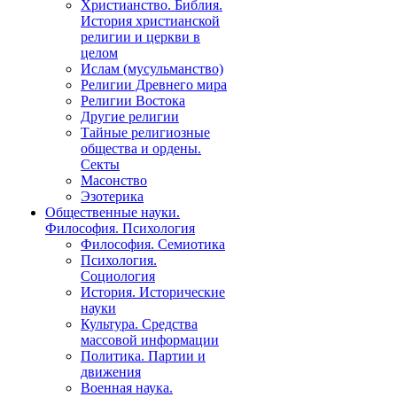
Христианство. Библия.
История христианской
религии и церкви в
целом
Ислам (мусульманство)
Религии Древнего мира
Религии Востока
Другие религии
Тайные религиозные
общества и ордены.
Секты
Масонство
Эзотерика
Общественные науки.
Философия. Психология
Философия. Семиотика
Психология.
Социология
История. Исторические
науки
Культура. Средства
массовой информации
Политика. Партии и
движения
Военная наука.