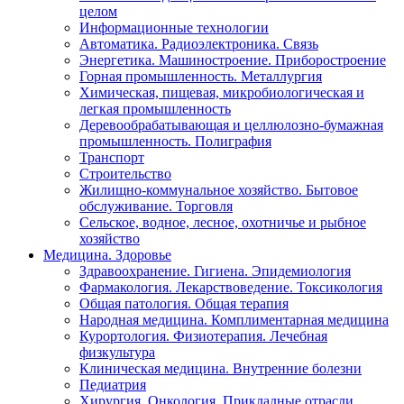
целом
Информационные технологии
Автоматика. Радиоэлектроника. Связь
Энергетика. Машиностроение. Приборостроение
Горная промышленность. Металлургия
Химическая, пищевая, микробиологическая и
легкая промышленность
Деревообрабатывающая и целлюлозно-бумажная
промышленность. Полиграфия
Транспорт
Строительство
Жилищно-коммунальное хозяйство. Бытовое
обслуживание. Торговля
Сельское, водное, лесное, охотничье и рыбное
хозяйство
Медицина. Здоровье
Здравоохранение. Гигиена. Эпидемиология
Фармакология. Лекарствоведение. Токсикология
Общая патология. Общая терапия
Народная медицина. Комплиментарная медицина
Курортология. Физиотерапия. Лечебная
физкультура
Клиническая медицина. Внутренние болезни
Педиатрия
Хирургия. Онкология. Прикладные отрасли