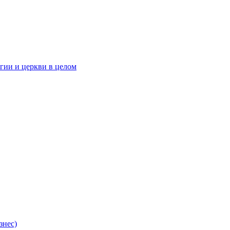
гии и церкви в целом
знес)