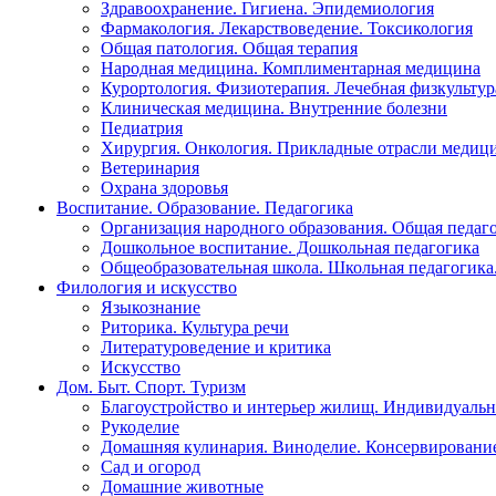
Здравоохранение. Гигиена. Эпидемиология
Фармакология. Лекарствоведение. Токсикология
Общая патология. Общая терапия
Народная медицина. Комплиментарная медицина
Курортология. Физиотерапия. Лечебная физкультур
Клиническая медицина. Внутренние болезни
Педиатрия
Хирургия. Онкология. Прикладные отрасли медиц
Ветеринария
Охрана здоровья
Воспитание. Образование. Педагогика
Организация народного образования. Общая педаг
Дошкольное воспитание. Дошкольная педагогика
Общеобразовательная школа. Школьная педагогика.
Филология и искусство
Языкознание
Риторика. Культура речи
Литературоведение и критика
Искусство
Дом. Быт. Спорт. Туризм
Благоустройство и интерьер жилищ. Индивидуально
Рукоделие
Домашняя кулинария. Виноделие. Консервировани
Сад и огород
Домашние животные