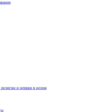
ование
 религии и церкви в целом
ты