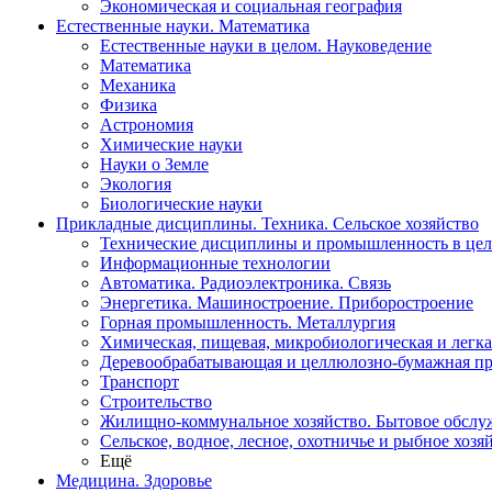
Экономическая и социальная география
Естественные науки. Математика
Естественные науки в целом. Науковедение
Математика
Механика
Физика
Астрономия
Химические науки
Науки о Земле
Экология
Биологические науки
Прикладные дисциплины. Техника. Сельское хозяйство
Технические дисциплины и промышленность в це
Информационные технологии
Автоматика. Радиоэлектроника. Связь
Энергетика. Машиностроение. Приборостроение
Горная промышленность. Металлургия
Химическая, пищевая, микробиологическая и легк
Деревообрабатывающая и целлюлозно-бумажная п
Транспорт
Строительство
Жилищно-коммунальное хозяйство. Бытовое обслу
Сельское, водное, лесное, охотничье и рыбное хозя
Ещё
Медицина. Здоровье