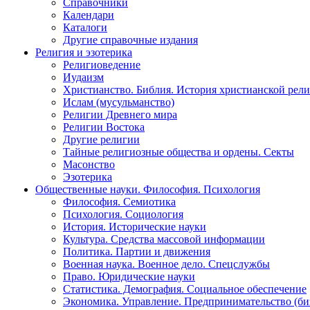
Справочники
Календари
Каталоги
Другие справочные издания
Религия и эзотерика
Религиоведение
Иудаизм
Христианство. Библия. История христианской рели
Ислам (мусульманство)
Религии Древнего мира
Религии Востока
Другие религии
Тайные религиозные общества и ордены. Секты
Масонство
Эзотерика
Общественные науки. Философия. Психология
Философия. Семиотика
Психология. Социология
История. Исторические науки
Культура. Средства массовой информации
Политика. Партии и движения
Военная наука. Военное дело. Спецслужбы
Право. Юридические науки
Статистика. Демография. Социальное обеспечение
Экономика. Управление. Предпринимательство (би