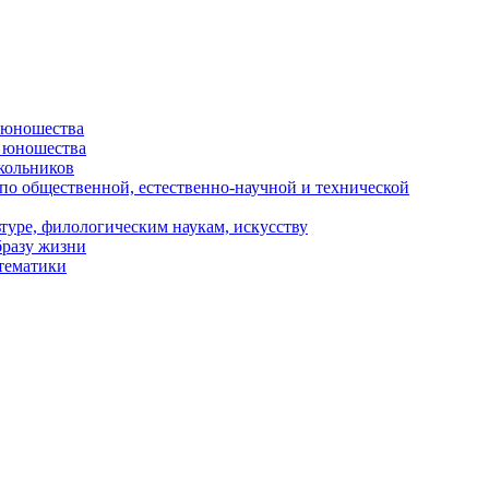
и юношества
и юношества
кольников
 по общественной, естественно-научной и технической
туре, филологическим наукам, искусству
бразу жизни
 тематики