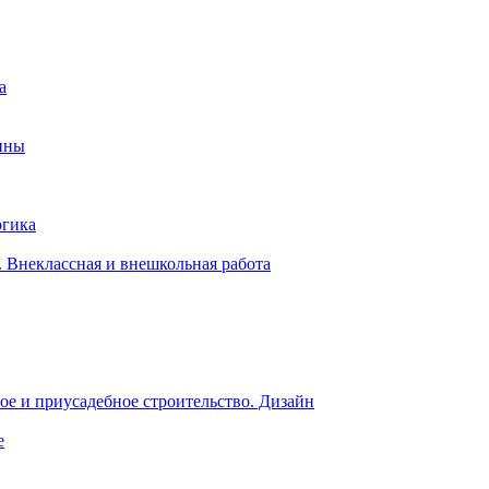
а
ины
огика
 Внеклассная и внешкольная работа
е и приусадебное строительство. Дизайн
е