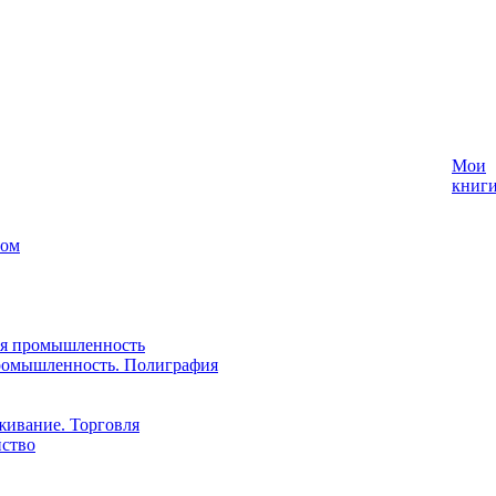
Мои
книг
лом
ая промышленность
ромышленность. Полиграфия
живание. Торговля
йство