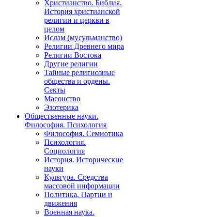
Христианство. Библия.
История христианской
религии и церкви в
целом
Ислам (мусульманство)
Религии Древнего мира
Религии Востока
Другие религии
Тайные религиозные
общества и ордены.
Секты
Масонство
Эзотерика
Общественные науки.
Философия. Психология
Философия. Семиотика
Психология.
Социология
История. Исторические
науки
Культура. Средства
массовой информации
Политика. Партии и
движения
Военная наука.