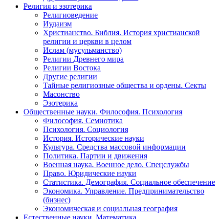
Религия и эзотерика
Религиоведение
Иудаизм
Христианство. Библия. История христианской
религии и церкви в целом
Ислам (мусульманство)
Религии Древнего мира
Религии Востока
Другие религии
Тайные религиозные общества и ордены. Секты
Масонство
Эзотерика
Общественные науки. Философия. Психология
Философия. Семиотика
Психология. Социология
История. Исторические науки
Культура. Средства массовой информации
Политика. Партии и движения
Военная наука. Военное дело. Спецслужбы
Право. Юридические науки
Статистика. Демография. Социальное обеспечение
Экономика. Управление. Предпринимательство
(бизнес)
Экономическая и социальная география
Естественные науки. Математика