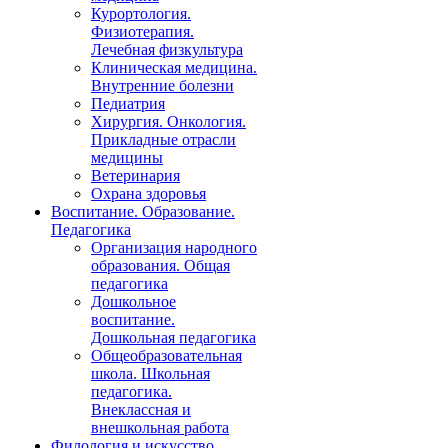
Курортология.
Физиотерапия.
Лечебная физкультура
Клиническая медицина.
Внутренние болезни
Педиатрия
Хирургия. Онкология.
Прикладные отрасли
медицины
Ветеринария
Охрана здоровья
Воспитание. Образование.
Педагогика
Организация народного
образования. Общая
педагогика
Дошкольное
воспитание.
Дошкольная педагогика
Общеобразовательная
школа. Школьная
педагогика.
Внеклассная и
внешкольная работа
Филология и искусство