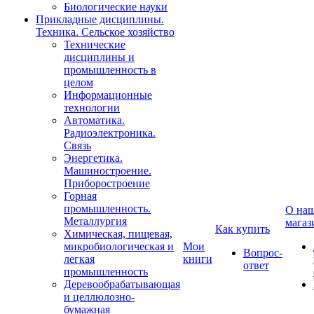
Биологические науки
Прикладные дисциплины.
Техника. Сельское хозяйство
Технические
дисциплины и
промышленность в
целом
Информационные
технологии
Автоматика.
Радиоэлектроника.
Связь
Энергетика.
Машиностроение.
Приборостроение
Горная
промышленность.
О на
Металлургия
магаз
Как купить
Химическая, пищевая,
микробиологическая и
Мои
Вопрос-
легкая
книги
ответ
промышленность
Деревообрабатывающая
и целлюлозно-
бумажная