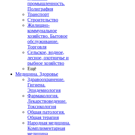
промышленность.
Полиграфия
Транспорт
Строительство
Жилищно-
коммунальное
хозяйство. Бытовое
обслуживание.
Торговля
Сельское, водное,
лесное, охотничье и
рыбное хозяйство
Ещё
Медицина. Здоровье
Здравоохранение.
Гигиена.
Эпидемиология
Фармакология.
Лекарствоведение.
Токсикология
Общая патология.
Общая терапия
Народная медицина.
Комплиментарная
медицина