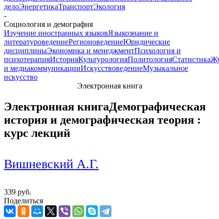
дело
Энергетика
Транспорт
Экология
-
Социология и демография
Изучение иностранных языков
Языкознание и
литературоведение
Регионоведение
Юридические
дисциплины
Экономика и менеджмент
Психология и
психотерапия
История
Культурология
Политология
Статистика
Жу
и медиакоммуникации
Искусствоведение
Музыкальное
искусство
Электронная книга
Электронная книга
Демографическая
история и демографическая теория :
курс лекций
Вишневский А.Г.
339 руб.
Поделиться