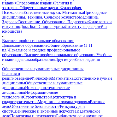
издания
Справочные издания
Религия и
эзотерика
Общественные науки. Философия.
Психология
Естественные науки. Математика
Прикладные
дисциплины. Техника. Сельское хозяйство
Медицина.
Здоровье
Воспитание. Образование. Педагогика
Филология и
искусство
Дом. Быт. Спорт. Туризм
Литература для детей и
юношества
-
Высшее профессиональное образование
Дошкольное образование
Общее образование (1-11
кл.)
Начальное и среднее профессиональное
образование
Высшее профессиональное образование
Учебные
издания для самообразования
Другие учебные издания
-
Общественные и гуманитарные дисциплины
Религия и
религиоведение
Философия
Математика
Естественно-научные
дисциплины
Общественные и гуманитарные
дисциплины
Инженерно-технические
дисциплины
Информационные
технологии
Строительство
Архитектура и
градостроительство
Медицина и охрана здоровья
Военное
дело
Обеспечение безопасности
Физкультура и
спорт
Сценические и экранные искусства
Издательское
дело
Педагогика и психология
Библиотечное и архивное