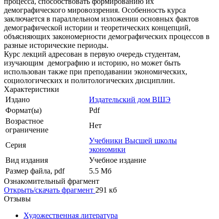
процесса, способствовать формированию их
демографического мировоззрения. Особенность курса
заключается в параллельном изложении основных фактов
демографической истории и теоретических концепций,
объясняющих закономерности демографических процессов в
разные исторические периоды.
Курс лекций адресован в первую очередь студентам,
изучающим демографию и историю, но может быть
использован также при преподавании экономических,
социологических и политологических дисциплин.
Характеристики
Издано
Издательский дом ВШЭ
Формат(ы)
Pdf
Возрастное
Нет
ограничение
Учебники Высшей школы
Серия
экономики
Вид издания
Учебное издание
Размер файла, pdf
5.5 Mб
Ознакомительный фрагмент
Открыть/скачать фрагмент
291 кб
Отзывы
Художественная литература