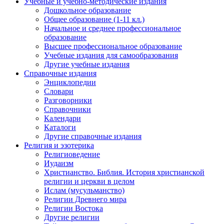
Учебные и учебно-методические издания
Дошкольное образование
Общее образование (1-11 кл.)
Начальное и среднее профессиональное
образование
Высшее профессиональное образование
Учебные издания для самообразования
Другие учебные издания
Справочные издания
Энциклопедии
Словари
Разговорники
Справочники
Календари
Каталоги
Другие справочные издания
Религия и эзотерика
Религиоведение
Иудаизм
Христианство. Библия. История христианской
религии и церкви в целом
Ислам (мусульманство)
Религии Древнего мира
Религии Востока
Другие религии