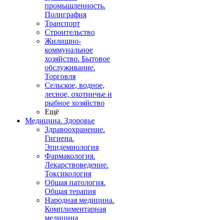
промышленность.
Полиграфия
Транспорт
Строительство
Жилищно-
коммунальное
хозяйство. Бытовое
обслуживание.
Торговля
Сельское, водное,
лесное, охотничье и
рыбное хозяйство
Ещё
Медицина. Здоровье
Здравоохранение.
Гигиена.
Эпидемиология
Фармакология.
Лекарствоведение.
Токсикология
Общая патология.
Общая терапия
Народная медицина.
Комплиментарная
медицина