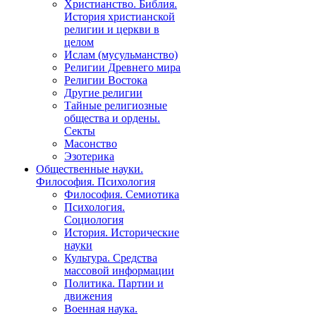
Христианство. Библия.
История христианской
религии и церкви в
целом
Ислам (мусульманство)
Религии Древнего мира
Религии Востока
Другие религии
Тайные религиозные
общества и ордены.
Секты
Масонство
Эзотерика
Общественные науки.
Философия. Психология
Философия. Семиотика
Психология.
Социология
История. Исторические
науки
Культура. Средства
массовой информации
Политика. Партии и
движения
Военная наука.