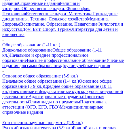
издания
Справочные издания
Религия и
эзотерика
Общественные науки. Философия.
Психология
Естественные науки. Математика
Прикладные
дисциплины. Техника. Сельское хозяйство
Медицина.
Здоровье
Воспитание. Образование. Педагогика
Филология и
искусство
Дом. Быт. Спорт. Туризм
Литература для детей и
юношества
-
Общее образование (1-11 кл.)
Дошкольное образование
Общее образование (1-11
кл.)
Начальное и среднее профессиональное
образование
Высшее профессиональное образование
Учебные
издания для самообразования
Другие учебные издания
-
Основное общее образование (5-9 кл.)
Начальное общее образование (1-4 кл.)
Основное общее
образование (5-9 кл.)
Среднее общее образование (10-11
кл.)
Элективные и факультативные курсы, курсы внеурочной
деятельности
Адаптированные предметы
Проектная
деятельность
Олимпиады по предметам
Подготовка к
аттестации (ОГЭ, ЕГЭ, ГВЭ)
Междисциплинарные
справочные издания
-
Естественно-научные предметы (5-9 кл.)
Русский язык и литература (5-9 кл.)
Родной язык и родная