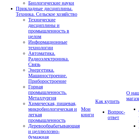
Биологические науки
Прикладные дисциплины.
Техника. Сельское хозяйство
Технические
дисциплины и
промышленность в
целом
Информационные
технологии
Автоматика.
Радиоэлектроника.
Связь
Энергетика.
Машиностроение.
Приборостроение
Горная
промышленность.
О на
Металлургия
магаз
Как купить
Химическая, пищевая,
микробиологическая и
Мои
Вопрос-
легкая
книги
ответ
промышленность
Деревообрабатывающая
и целлюлозно-
бумажная