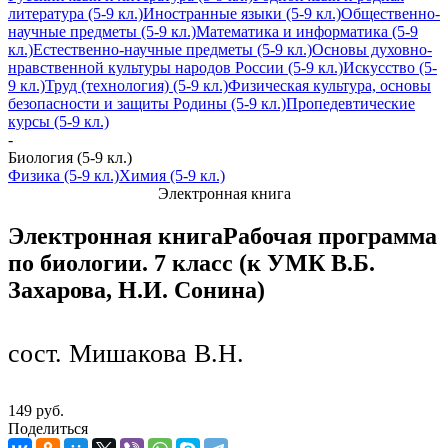
литература (5-9 кл.)
Иностранные языки (5-9 кл.)
Общественно-
научные предметы (5-9 кл.)
Математика и информатика (5-9
кл.)
Естественно-научные предметы (5-9 кл.)
Основы духовно-
нравственной культуры народов России (5-9 кл.)
Искусство (5-
9 кл.)
Труд (технология) (5-9 кл.)
Физическая культура, основы
безопасности и защиты Родины (5-9 кл.)
Пропедевтические
курсы (5-9 кл.)
-
Биология (5-9 кл.)
Физика (5-9 кл.)
Химия (5-9 кл.)
Электронная книга
Электронная книга
Рабочая программа
по биологии. 7 класс (к УМК В.Б.
Захарова, Н.И. Сонина)
сост. Мишакова В.Н.
149 руб.
Поделиться