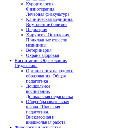
Курортология.
Физиотерапия.
Лечебная физкультура
Клиническая медицина.
Внутренние болезни
Педиатрия
Хирургия. Онкология.
Прикладные отрасли
медицины
Ветеринария
Охрана здоровья
Воспитание. Образование.
Педагогика
Организация народного
образования. Общая
педагогика
Дошкольное
воспитание.
Дошкольная педагогика
Общеобразовательная
школа. Школьная
педагогика.
Внеклассная и
внешкольная работа
Филология и искусство