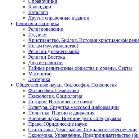
Справочники
Календари
Каталоги
Другие справочные издания
Религия и эзотерика
Религиоведение
Иудаизм
Христианство. Библия. История христианской рели
Ислам (мусульманство)
Религии Древнего мира
Религии Востока
Другие религии
Тайные религиозные общества и ордены. Секты
Масонство
Эзотерика
Общественные науки. Философия. Психология
Философия. Семиотика
Психология. Социология
История. Исторические науки
Культура. Средства массовой информации
Политика. Партии и движения
Военная наука. Военное дело. Спецслужбы
Право. Юридические науки
Статистика. Демография. Социальное обеспечение
Экономика. Управление. Предпринимательство (би