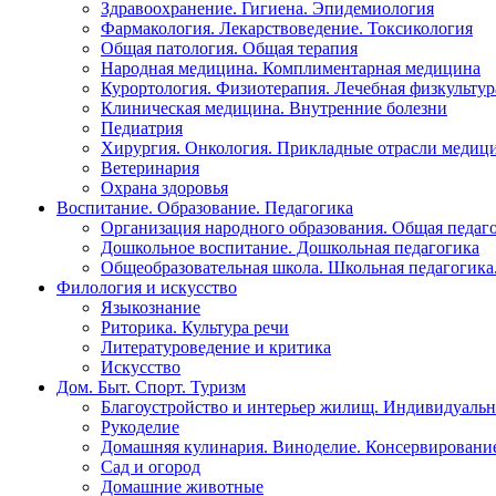
Здравоохранение. Гигиена. Эпидемиология
Фармакология. Лекарствоведение. Токсикология
Общая патология. Общая терапия
Народная медицина. Комплиментарная медицина
Курортология. Физиотерапия. Лечебная физкультур
Клиническая медицина. Внутренние болезни
Педиатрия
Хирургия. Онкология. Прикладные отрасли медиц
Ветеринария
Охрана здоровья
Воспитание. Образование. Педагогика
Организация народного образования. Общая педаг
Дошкольное воспитание. Дошкольная педагогика
Общеобразовательная школа. Школьная педагогика.
Филология и искусство
Языкознание
Риторика. Культура речи
Литературоведение и критика
Искусство
Дом. Быт. Спорт. Туризм
Благоустройство и интерьер жилищ. Индивидуально
Рукоделие
Домашняя кулинария. Виноделие. Консервировани
Сад и огород
Домашние животные