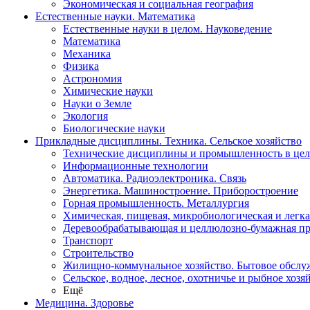
Экономическая и социальная география
Естественные науки. Математика
Естественные науки в целом. Науковедение
Математика
Механика
Физика
Астрономия
Химические науки
Науки о Земле
Экология
Биологические науки
Прикладные дисциплины. Техника. Сельское хозяйство
Технические дисциплины и промышленность в це
Информационные технологии
Автоматика. Радиоэлектроника. Связь
Энергетика. Машиностроение. Приборостроение
Горная промышленность. Металлургия
Химическая, пищевая, микробиологическая и легк
Деревообрабатывающая и целлюлозно-бумажная п
Транспорт
Строительство
Жилищно-коммунальное хозяйство. Бытовое обслу
Сельское, водное, лесное, охотничье и рыбное хозя
Ещё
Медицина. Здоровье