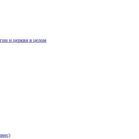
гии и церкви в целом
знес)