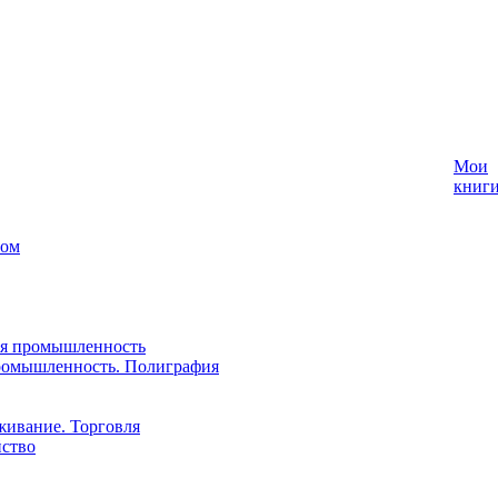
Мои
книг
лом
ая промышленность
ромышленность. Полиграфия
живание. Торговля
йство