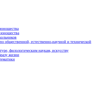
и юношества
и юношества
кольников
 по общественной, естественно-научной и технической
туре, филологическим наукам, искусству
бразу жизни
 тематики