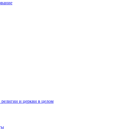
ование
 религии и церкви в целом
ты