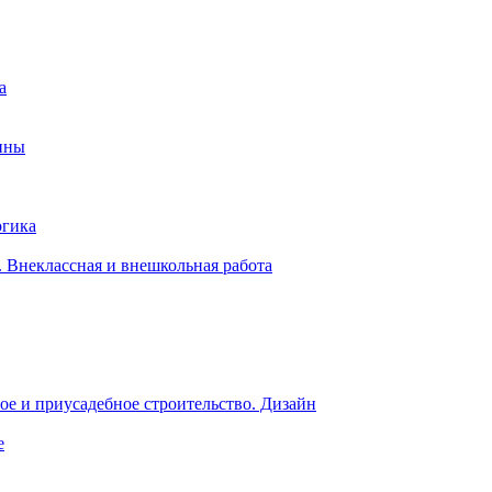
а
ины
огика
 Внеклассная и внешкольная работа
е и приусадебное строительство. Дизайн
е