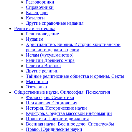
Разговорники
Справочники
Календари
Каталоги
Другие справочные издания
Религия и эзотерика
Религиоведение
Иудаизм
Христианство. Библия. История христианской
религии и церкви в целом
Ислам (мусульманство)
Религии Древнего мира
Религии Востока
Другие религии
Тайные религиозные общества и ордены. Секты
Масонство
Эзотерика
Общественные науки. Философия. Психология
Философия. Семиотика
Психология. Социология
История. Исторические науки
Культура. Средства массовой информации
Политика. Партии и движения
Военная наука. Военное дело. Спецслужбы
Право. Юридические науки