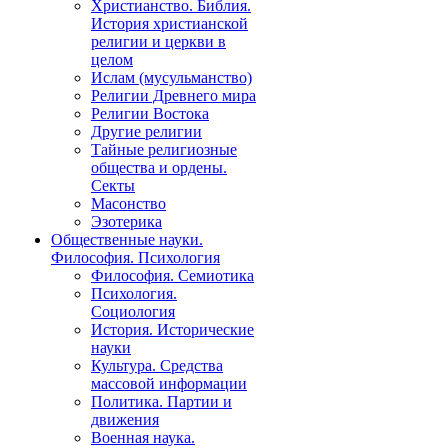
Христианство. Библия.
История христианской
религии и церкви в
целом
Ислам (мусульманство)
Религии Древнего мира
Религии Востока
Другие религии
Тайные религиозные
общества и ордены.
Секты
Масонство
Эзотерика
Общественные науки.
Философия. Психология
Философия. Семиотика
Психология.
Социология
История. Исторические
науки
Культура. Средства
массовой информации
Политика. Партии и
движения
Военная наука.