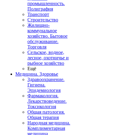
промышленность.
Полиграфия
Транспорт
Строительство
Жилищно-
коммунальное
хозяйство. Бытовое
обслуживание.
Торговля
Сельское, водное,
лесное, охотничье и
рыбное хозяйство
Ещё
Медицина. Здоровье
Здравоохранение.
Гигиена.
Эпидемиология
Фармакология.
Лекарствоведение.
Токсикология
Общая патология.
Общая терапия
Народная медицина.
Комплиментарная
медицина