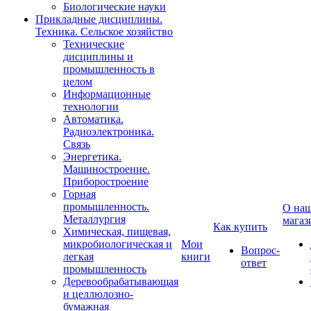
Биологические науки
Прикладные дисциплины.
Техника. Сельское хозяйство
Технические
дисциплины и
промышленность в
целом
Информационные
технологии
Автоматика.
Радиоэлектроника.
Связь
Энергетика.
Машиностроение.
Приборостроение
Горная
промышленность.
О на
Металлургия
магаз
Как купить
Химическая, пищевая,
микробиологическая и
Мои
Вопрос-
легкая
книги
ответ
промышленность
Деревообрабатывающая
и целлюлозно-
бумажная