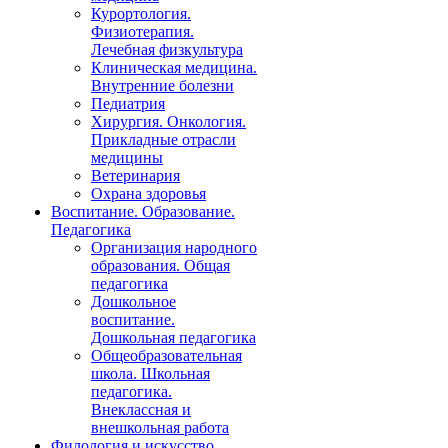
Курортология.
Физиотерапия.
Лечебная физкультура
Клиническая медицина.
Внутренние болезни
Педиатрия
Хирургия. Онкология.
Прикладные отрасли
медицины
Ветеринария
Охрана здоровья
Воспитание. Образование.
Педагогика
Организация народного
образования. Общая
педагогика
Дошкольное
воспитание.
Дошкольная педагогика
Общеобразовательная
школа. Школьная
педагогика.
Внеклассная и
внешкольная работа
Филология и искусство