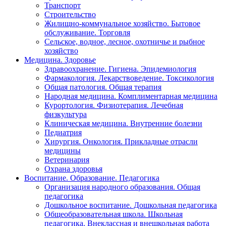
Транспорт
Строительство
Жилищно-коммунальное хозяйство. Бытовое
обслуживание. Торговля
Сельское, водное, лесное, охотничье и рыбное
хозяйство
Медицина. Здоровье
Здравоохранение. Гигиена. Эпидемиология
Фармакология. Лекарствоведение. Токсикология
Общая патология. Общая терапия
Народная медицина. Комплиментарная медицина
Курортология. Физиотерапия. Лечебная
физкультура
Клиническая медицина. Внутренние болезни
Педиатрия
Хирургия. Онкология. Прикладные отрасли
медицины
Ветеринария
Охрана здоровья
Воспитание. Образование. Педагогика
Организация народного образования. Общая
педагогика
Дошкольное воспитание. Дошкольная педагогика
Общеобразовательная школа. Школьная
педагогика. Внеклассная и внешкольная работа