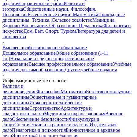
издания
Справочные издания
Религия и
эзотерика
Общественные науки. Философия.
Психология
Естественные науки. Математика
Прикладные
дисциплины. Техника. Сельское хозяйство
Медицина.
Здоровье
Воспитание. Образование. Педагогика
Филология и
искусство
Дом. Быт. Спорт. Туризм
Литература для детей и
юношества
-
Высшее профессиональное образование
Дошкольное образование
Общее образование (1-11
кл.)
Начальное и среднее профессиональное
образование
Высшее профессиональное образование
Учебные
издания для самообразования
Другие учебные издания
-
Информационные технологии
Религия и
религиоведение
Философия
Математика
Естественно-научные
дисциплины
Общественные и гуманитарные
дисциплины
Инженерно-технические
дисциплины
Строительство
Архитектура и
градостроительство
Медицина и охрана здоровья
Военное
дело
Обеспечение безопасности
Физкультура и
спорт
Сценические и экранные искусства
Издательское
дело
Педагогика и психология
Библиотечное и архивное
дело
Энергетика
Транспорт
Экология