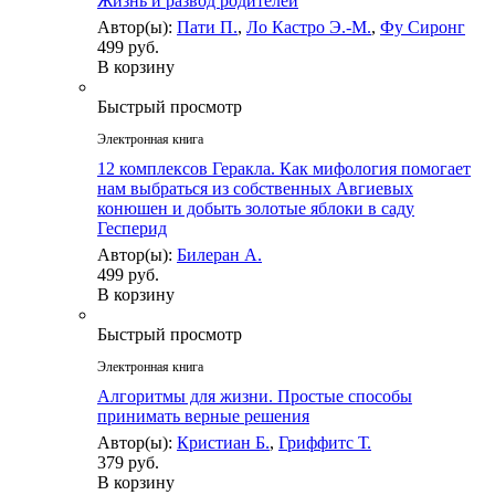
Жизнь и развод родителей
Автор(ы):
Пати П.
,
Ло Кастро Э.-М.
,
Фу Сиронг
499 руб.
В корзину
Быстрый просмотр
Электронная книга
12 комплексов Геракла. Как мифология помогает
нам выбраться из собственных Авгиевых
конюшен и добыть золотые яблоки в саду
Гесперид
Автор(ы):
Билеран А.
499 руб.
В корзину
Быстрый просмотр
Электронная книга
Алгоритмы для жизни. Простые способы
принимать верные решения
Автор(ы):
Кристиан Б.
,
Гриффитс Т.
379 руб.
В корзину