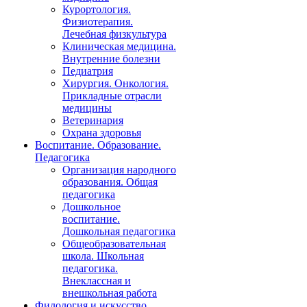
Курортология.
Физиотерапия.
Лечебная физкультура
Клиническая медицина.
Внутренние болезни
Педиатрия
Хирургия. Онкология.
Прикладные отрасли
медицины
Ветеринария
Охрана здоровья
Воспитание. Образование.
Педагогика
Организация народного
образования. Общая
педагогика
Дошкольное
воспитание.
Дошкольная педагогика
Общеобразовательная
школа. Школьная
педагогика.
Внеклассная и
внешкольная работа
Филология и искусство