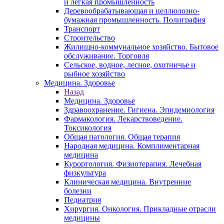
и легкая промышленность
Деревообрабатывающая и целлюлозно-
бумажная промышленность. Полиграфия
Транспорт
Строительство
Жилищно-коммунальное хозяйство. Бытовое
обслуживание. Торговля
Сельское, водное, лесное, охотничье и
рыбное хозяйство
Медицина. Здоровье
Назад
Медицина. Здоровье
Здравоохранение. Гигиена. Эпидемиология
Фармакология. Лекарствоведение.
Токсикология
Общая патология. Общая терапия
Народная медицина. Комплиментарная
медицина
Курортология. Физиотерапия. Лечебная
физкультура
Клиническая медицина. Внутренние
болезни
Педиатрия
Хирургия. Онкология. Прикладные отрасли
медицины