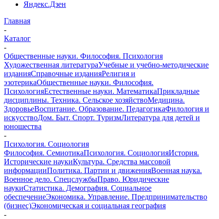
Яндекс.Дзен
Главная
-
Каталог
-
Общественные науки. Философия. Психология
Художественная литература
Учебные и учебно-методические
издания
Справочные издания
Религия и
эзотерика
Общественные науки. Философия.
Психология
Естественные науки. Математика
Прикладные
дисциплины. Техника. Сельское хозяйство
Медицина.
Здоровье
Воспитание. Образование. Педагогика
Филология и
искусство
Дом. Быт. Спорт. Туризм
Литература для детей и
юношества
-
Психология. Социология
Философия. Семиотика
Психология. Социология
История.
Исторические науки
Культура. Средства массовой
информации
Политика. Партии и движения
Военная наука.
Военное дело. Спецслужбы
Право. Юридические
науки
Статистика. Демография. Социальное
обеспечение
Экономика. Управление. Предпринимательство
(бизнес)
Экономическая и социальная география
-