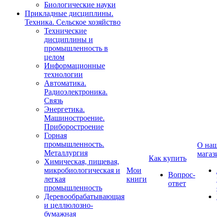
Биологические науки
Прикладные дисциплины.
Техника. Сельское хозяйство
Технические
дисциплины и
промышленность в
целом
Информационные
технологии
Автоматика.
Радиоэлектроника.
Связь
Энергетика.
Машиностроение.
Приборостроение
Горная
промышленность.
О на
Металлургия
магаз
Как купить
Химическая, пищевая,
микробиологическая и
Мои
Вопрос-
легкая
книги
ответ
промышленность
Деревообрабатывающая
и целлюлозно-
бумажная