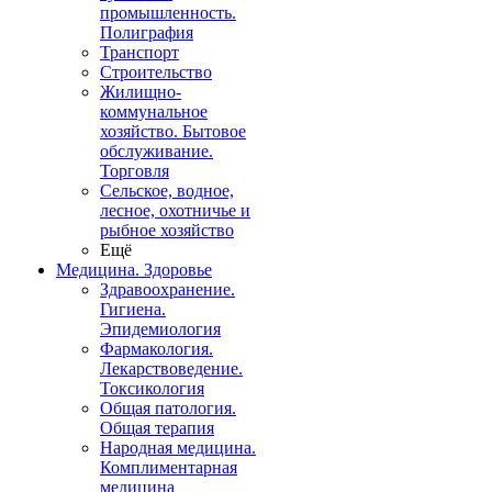
промышленность.
Полиграфия
Транспорт
Строительство
Жилищно-
коммунальное
хозяйство. Бытовое
обслуживание.
Торговля
Сельское, водное,
лесное, охотничье и
рыбное хозяйство
Ещё
Медицина. Здоровье
Здравоохранение.
Гигиена.
Эпидемиология
Фармакология.
Лекарствоведение.
Токсикология
Общая патология.
Общая терапия
Народная медицина.
Комплиментарная
медицина