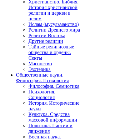
Христианство. Библия.
История христианской
религии и церкви в
целом
Ислам (мусульманство)
Религии Древнего мира
Религии Востока
Другие религии
Тайные религиозные
общества и ордены.
Секты
Масонство
Эзотерика
Общественные науки.
Философия. Психология
Философия. Семиотика
Психология.
Социология
История. Исторические
науки
Культура. Средства
массовой информации
Политика. Партии и
движения
Военная наука.