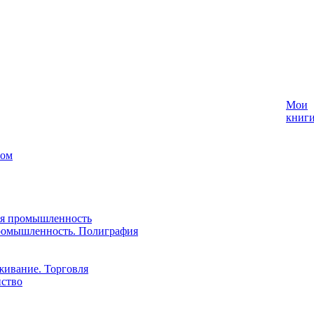
Мои
книг
лом
ая промышленность
ромышленность. Полиграфия
живание. Торговля
йство