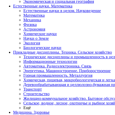
Экономическая и социальная география
Естественные науки. Математика
Естественные науки в целом. Науковедение
Математика
Механика
Физика
Астрономия
Химические науки
Науки о Земле
Экология
Биологические науки
Прикладные дисциплины. Техника. Сельское хозяйство
Технические дисциплины и промышленность в це
Информационные технологии
Автоматика. Радиоэлектроника. Связь
Энергетика. Машиностроение. Приборостроение
Горная промышленность. Металлургия
Химическая, пищевая, микробиологическая и легк
Деревообрабатывающая и целлюлозно-бумажная п
Транспорт
Строительство
Жилищно-коммунальное хозяйство. Бытовое обслу
Сельское, водное, лесное, охотничье и рыбное хозя
Ещё
Медицина. Здоровье