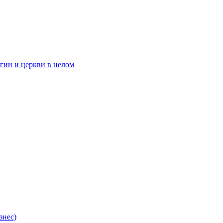
гии и церкви в целом
знес)