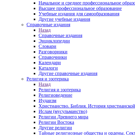
Начальное и среднее профессиональное образ
Высшее профессиональное образование
Учебные издания для самообразования
Другие учебные издания
Справочные издания
Назад
Справочные издания
Энциклопедии
Словари
Разговорники
Справочники
Календари
Каталоги
Другие справочные издания
Религия и эзотерика
Назад
Религия и эзотерика
Религиоведение
Иудаизм
Христианство. Библия. История христианской
Ислам (мусульманство)
Религии Древнего мира
Религии Востока
Другие религии
Тайные религиозные общества и ордены. Сек