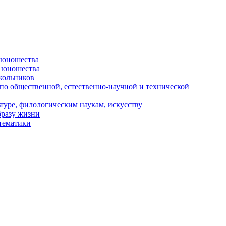
и юношества
и юношества
кольников
 по общественной, естественно-научной и технической
туре, филологическим наукам, искусству
бразу жизни
 тематики