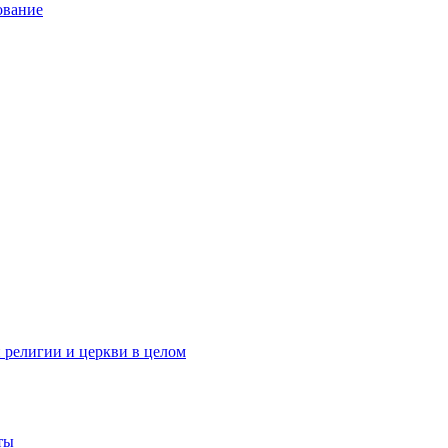
ование
 религии и церкви в целом
ты