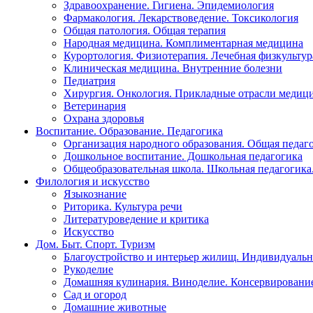
Здравоохранение. Гигиена. Эпидемиология
Фармакология. Лекарствоведение. Токсикология
Общая патология. Общая терапия
Народная медицина. Комплиментарная медицина
Курортология. Физиотерапия. Лечебная физкультур
Клиническая медицина. Внутренние болезни
Педиатрия
Хирургия. Онкология. Прикладные отрасли медиц
Ветеринария
Охрана здоровья
Воспитание. Образование. Педагогика
Организация народного образования. Общая педаг
Дошкольное воспитание. Дошкольная педагогика
Общеобразовательная школа. Школьная педагогика.
Филология и искусство
Языкознание
Риторика. Культура речи
Литературоведение и критика
Искусство
Дом. Быт. Спорт. Туризм
Благоустройство и интерьер жилищ. Индивидуально
Рукоделие
Домашняя кулинария. Виноделие. Консервировани
Сад и огород
Домашние животные