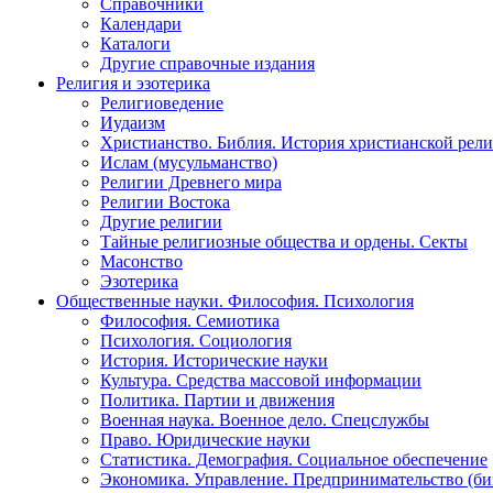
Справочники
Календари
Каталоги
Другие справочные издания
Религия и эзотерика
Религиоведение
Иудаизм
Христианство. Библия. История христианской рели
Ислам (мусульманство)
Религии Древнего мира
Религии Востока
Другие религии
Тайные религиозные общества и ордены. Секты
Масонство
Эзотерика
Общественные науки. Философия. Психология
Философия. Семиотика
Психология. Социология
История. Исторические науки
Культура. Средства массовой информации
Политика. Партии и движения
Военная наука. Военное дело. Спецслужбы
Право. Юридические науки
Статистика. Демография. Социальное обеспечение
Экономика. Управление. Предпринимательство (би