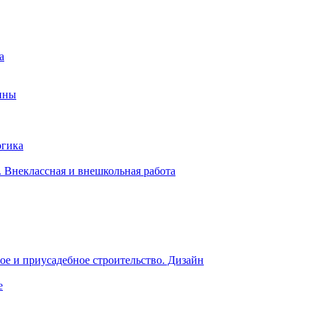
а
ины
огика
 Внеклассная и внешкольная работа
е и приусадебное строительство. Дизайн
е