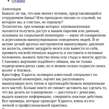
Отзывы
Аннотация
Бывало ли так, что вам звонил человек, представляющийся
сотрудником банка? Или приходило письмо со ссылкой, на
которую вы, к счастью, не перешли?
Технологии, при помощи которых злоумышленники
пытаются получить доступ к вашим паролям или данным,
основаны на социальной инженерии — науке об изощренном
и агрессивном манипулировании поведением людей. В ее
активе целый арсенал инструментов манипуляции: давление
на жалость, умение запудрить мозги или вывести из себя,
проявить несвойственную жадность и поставить в неловкое
положение, вызвать чувство вины или стыда и многое другое.
Становясь жертвами подобного обмана, мы не только
подвергаемся риску сами, но и можем сильно подвести своих
коллег и близких.
Кристофер Хэднеги, всемирно известный специалист по
социальной инженерии, научит вас распознавать
манипуляции всех типов и противодействовать мошенникам
всех мастей. Больше никто не сможет заставить вас сделать то,
что вы делать не планировали — расстаться с деньгами,
выдать важную информацию, совершить опасные действия.
Все примеры, которые приводит Хэднеги, взяты из его
личной и профессиональной практики.