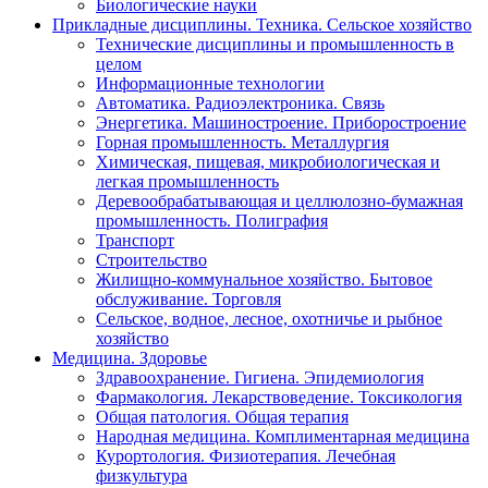
Биологические науки
Прикладные дисциплины. Техника. Сельское хозяйство
Технические дисциплины и промышленность в
целом
Информационные технологии
Автоматика. Радиоэлектроника. Связь
Энергетика. Машиностроение. Приборостроение
Горная промышленность. Металлургия
Химическая, пищевая, микробиологическая и
легкая промышленность
Деревообрабатывающая и целлюлозно-бумажная
промышленность. Полиграфия
Транспорт
Строительство
Жилищно-коммунальное хозяйство. Бытовое
обслуживание. Торговля
Сельское, водное, лесное, охотничье и рыбное
хозяйство
Медицина. Здоровье
Здравоохранение. Гигиена. Эпидемиология
Фармакология. Лекарствоведение. Токсикология
Общая патология. Общая терапия
Народная медицина. Комплиментарная медицина
Курортология. Физиотерапия. Лечебная
физкультура