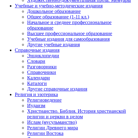
Художественно-документальная проза. Мемуары
Учебные и учебно-методические издания
Дошкольное образование
Общее образование (1-11 кл.)
Начальное и среднее профессиональное
образование
Высшее профессиональное образование
Учебные издания для самообразования
Другие учебные издания
Справочные издания
Энциклопедии
Словари
Разговорники
Справочники
Календари
Каталоги
Другие справочные издания
Религия и эзотерика
Религиоведение
Иудаизм
Христианство. Библия. История христианской
религии и церкви в целом
Ислам (мусульманство)
Религии Древнего мира
Религии Востока