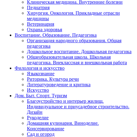
Клиническая медицина. Внутренние болезни
Педиатрия
Хирургия. Онкология. Прикладные отрасли
медицины
Ветеринария
Охрана здоровья
Воспитание. Образование. Педагогика
Организация народного образования. Общая
педагогика
Дошкольное воспитание. Дошкольная педагогика
Общеобразовательная школа. Школьная
педагогика. Внеклассная и внешкольная работа
Филология и искусство
Языкознание
Риторика. Культура речи
Литературоведение и критика
Искусство
Дом. Быт. Спорт. Туризм
Благоустройство и интерьер жилищ.
Индивидуальное и приусадебное строительство.
Дизайн
Рукоделие
Домашняя кулинария. Виноделие.
Консервирование
Сад и огород