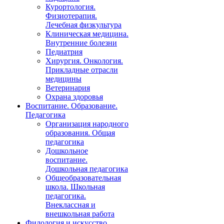
Курортология.
Физиотерапия.
Лечебная физкультура
Клиническая медицина.
Внутренние болезни
Педиатрия
Хирургия. Онкология.
Прикладные отрасли
медицины
Ветеринария
Охрана здоровья
Воспитание. Образование.
Педагогика
Организация народного
образования. Общая
педагогика
Дошкольное
воспитание.
Дошкольная педагогика
Общеобразовательная
школа. Школьная
педагогика.
Внеклассная и
внешкольная работа
Филология и искусство