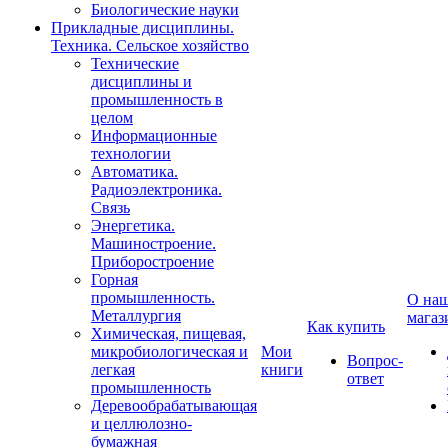
Биологические науки
Прикладные дисциплины.
Техника. Сельское хозяйство
Технические
дисциплины и
промышленность в
целом
Информационные
технологии
Автоматика.
Радиоэлектроника.
Связь
Энергетика.
Машиностроение.
Приборостроение
Горная
промышленность.
О на
Металлургия
магаз
Как купить
Химическая, пищевая,
микробиологическая и
Мои
Вопрос-
легкая
книги
ответ
промышленность
Деревообрабатывающая
и целлюлозно-
бумажная