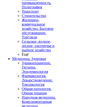
промышленность.
Полиграфия
Транспорт
Строительство
Жилищно-
коммунальное
хозяйство. Бытовое
обслуживание.
Торговля
Сельское, водное,
лесное, охотничье и
рыбное хозяйство
Ещё
Медицина. Здоровье
Здравоохранение.
Гигиена.
Эпидемиология
Фармакология.
Лекарствоведение.
Токсикология
Общая патология.
Общая терапия
Народная медицина.
Комплиментарная
медицина