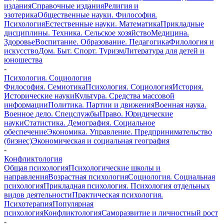
издания
Справочные издания
Религия и
эзотерика
Общественные науки. Философия.
Психология
Естественные науки. Математика
Прикладные
дисциплины. Техника. Сельское хозяйство
Медицина.
Здоровье
Воспитание. Образование. Педагогика
Филология и
искусство
Дом. Быт. Спорт. Туризм
Литература для детей и
юношества
-
Психология. Социология
Философия. Семиотика
Психология. Социология
История.
Исторические науки
Культура. Средства массовой
информации
Политика. Партии и движения
Военная наука.
Военное дело. Спецслужбы
Право. Юридические
науки
Статистика. Демография. Социальное
обеспечение
Экономика. Управление. Предпринимательство
(бизнес)
Экономическая и социальная география
-
Конфликтология
Общая психология
Психологические школы и
направления
Возрастная психология
Социология. Социальная
психология
Прикладная психология. Психология отдельных
видов деятельности
Практическая психология.
Психотерапия
Популярная
психология
Конфликтология
Саморазвитие и личностный рост
-