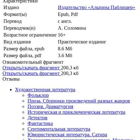
Характеристики
Издано
Издательство «Альпина Паблишер»
Формат(ы)
Epub, Pdf
Перевод
с англ.
Переводчик(и)
А. Соломина
Возрастное ограничение
16+
Вид издания
Практическое издание
Размер файла, epub
8.6 Mб
Размер файла, pdf
3.6 Mб
Ознакомительный фрагмент
Открыть/скачать фрагмент
200,3 кб
Открыть/скачать фрагмент
200,3 кб
Отзывы
Художественная литература
Фольклор
Проза. Сборники произведений разных жанров
Поэзия. Драматургия
Историческая и приключенческая литература
Детектив
Фантастика
Сентиментальная литература
Юмористическая литература. Сатира