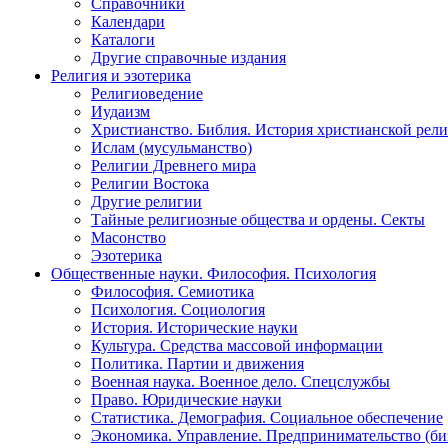
Справочники
Календари
Каталоги
Другие справочные издания
Религия и эзотерика
Религиоведение
Иудаизм
Христианство. Библия. История христианской рели
Ислам (мусульманство)
Религии Древнего мира
Религии Востока
Другие религии
Тайные религиозные общества и ордены. Секты
Масонство
Эзотерика
Общественные науки. Философия. Психология
Философия. Семиотика
Психология. Социология
История. Исторические науки
Культура. Средства массовой информации
Политика. Партии и движения
Военная наука. Военное дело. Спецслужбы
Право. Юридические науки
Статистика. Демография. Социальное обеспечение
Экономика. Управление. Предпринимательство (би