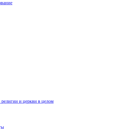
ование
 религии и церкви в целом
ты