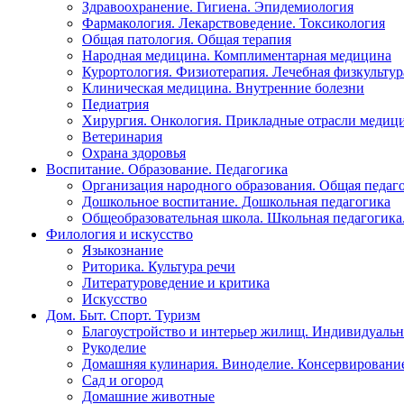
Здравоохранение. Гигиена. Эпидемиология
Фармакология. Лекарствоведение. Токсикология
Общая патология. Общая терапия
Народная медицина. Комплиментарная медицина
Курортология. Физиотерапия. Лечебная физкультур
Клиническая медицина. Внутренние болезни
Педиатрия
Хирургия. Онкология. Прикладные отрасли медиц
Ветеринария
Охрана здоровья
Воспитание. Образование. Педагогика
Организация народного образования. Общая педаг
Дошкольное воспитание. Дошкольная педагогика
Общеобразовательная школа. Школьная педагогика.
Филология и искусство
Языкознание
Риторика. Культура речи
Литературоведение и критика
Искусство
Дом. Быт. Спорт. Туризм
Благоустройство и интерьер жилищ. Индивидуально
Рукоделие
Домашняя кулинария. Виноделие. Консервировани
Сад и огород
Домашние животные