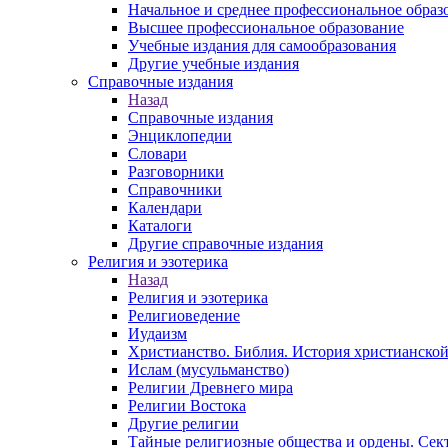
Начальное и среднее профессиональное образ
Высшее профессиональное образование
Учебные издания для самообразования
Другие учебные издания
Справочные издания
Назад
Справочные издания
Энциклопедии
Словари
Разговорники
Справочники
Календари
Каталоги
Другие справочные издания
Религия и эзотерика
Назад
Религия и эзотерика
Религиоведение
Иудаизм
Христианство. Библия. История христианской
Ислам (мусульманство)
Религии Древнего мира
Религии Востока
Другие религии
Тайные религиозные общества и ордены. Сек