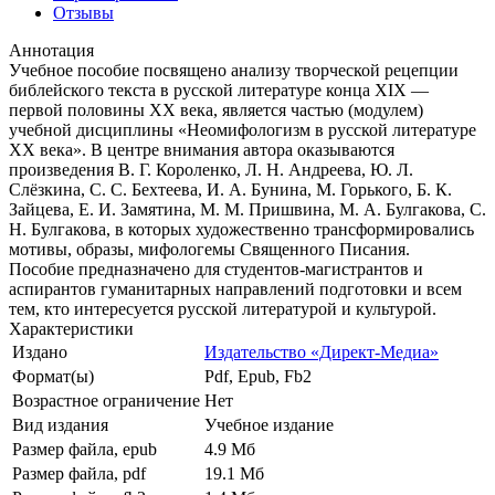
Отзывы
Аннотация
Учебное пособие посвящено анализу творческой рецепции
библейского текста в русской литературе конца ХIХ —
первой половины ХХ века, является частью (модулем)
учебной дисциплины «Неомифологизм в русской литературе
ХХ века». В центре внимания автора оказываются
произведения В. Г. Короленко, Л. Н. Андреева, Ю. Л.
Слёзкина, С. С. Бехтеева, И. А. Бунина, М. Горького, Б. К.
Зайцева, Е. И. Замятина, М. М. Пришвина, М. А. Булгакова, С.
Н. Булгакова, в которых художественно трансформировались
мотивы, образы, мифологемы Священного Писания.
Пособие предназначено для студентов-магистрантов и
аспирантов гуманитарных направлений подготовки и всем
тем, кто интересуется русской литературой и культурой.
Характеристики
Издано
Издательство «Директ-Медиа»
Формат(ы)
Pdf, Epub, Fb2
Возрастное ограничение
Нет
Вид издания
Учебное издание
Размер файла, epub
4.9 Mб
Размер файла, pdf
19.1 Mб