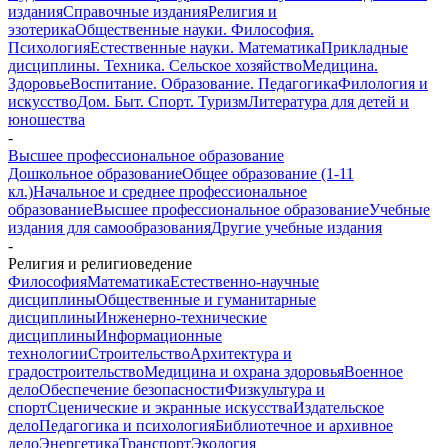
издания
Справочные издания
Религия и
эзотерика
Общественные науки. Философия.
Психология
Естественные науки. Математика
Прикладные
дисциплины. Техника. Сельское хозяйство
Медицина.
Здоровье
Воспитание. Образование. Педагогика
Филология и
искусство
Дом. Быт. Спорт. Туризм
Литература для детей и
юношества
-
Высшее профессиональное образование
Дошкольное образование
Общее образование (1-11
кл.)
Начальное и среднее профессиональное
образование
Высшее профессиональное образование
Учебные
издания для самообразования
Другие учебные издания
-
Религия и религиоведение
Философия
Математика
Естественно-научные
дисциплины
Общественные и гуманитарные
дисциплины
Инженерно-технические
дисциплины
Информационные
технологии
Строительство
Архитектура и
градостроительство
Медицина и охрана здоровья
Военное
дело
Обеспечение безопасности
Физкультура и
спорт
Сценические и экранные искусства
Издательское
дело
Педагогика и психология
Библиотечное и архивное
дело
Энергетика
Транспорт
Экология