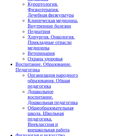
Курортология.
Физиотерапия.
Лечебная физкультура
Клиническая медицина.
Внутренние болезни
Педиатрия
Хирургия. Онкология.
Прикладные отрасли
медицины
Ветеринария
Охрана здоровья
Воспитание. Образование.
Педагогика
Организация народного
образования. Общая
педагогика
Дошкольное
воспитание.
Дошкольная педагогика
Общеобразовательная
школа. Школьная
педагогика.
Внеклассная и
внешкольная работа
Филология и искусство