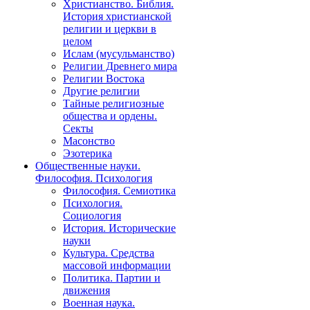
Христианство. Библия.
История христианской
религии и церкви в
целом
Ислам (мусульманство)
Религии Древнего мира
Религии Востока
Другие религии
Тайные религиозные
общества и ордены.
Секты
Масонство
Эзотерика
Общественные науки.
Философия. Психология
Философия. Семиотика
Психология.
Социология
История. Исторические
науки
Культура. Средства
массовой информации
Политика. Партии и
движения
Военная наука.