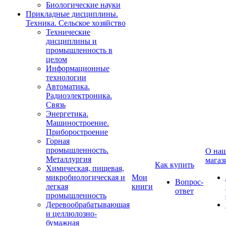
Биологические науки
Прикладные дисциплины.
Техника. Сельское хозяйство
Технические
дисциплины и
промышленность в
целом
Информационные
технологии
Автоматика.
Радиоэлектроника.
Связь
Энергетика.
Машиностроение.
Приборостроение
Горная
промышленность.
О на
Металлургия
магаз
Как купить
Химическая, пищевая,
микробиологическая и
Мои
Вопрос-
легкая
книги
ответ
промышленность
Деревообрабатывающая
и целлюлозно-
бумажная