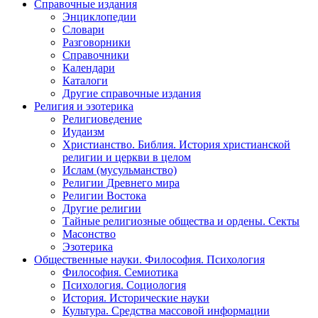
Справочные издания
Энциклопедии
Словари
Разговорники
Справочники
Календари
Каталоги
Другие справочные издания
Религия и эзотерика
Религиоведение
Иудаизм
Христианство. Библия. История христианской
религии и церкви в целом
Ислам (мусульманство)
Религии Древнего мира
Религии Востока
Другие религии
Тайные религиозные общества и ордены. Секты
Масонство
Эзотерика
Общественные науки. Философия. Психология
Философия. Семиотика
Психология. Социология
История. Исторические науки
Культура. Средства массовой информации