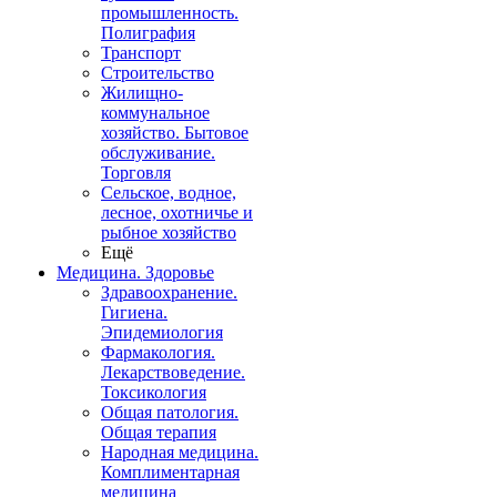
промышленность.
Полиграфия
Транспорт
Строительство
Жилищно-
коммунальное
хозяйство. Бытовое
обслуживание.
Торговля
Сельское, водное,
лесное, охотничье и
рыбное хозяйство
Ещё
Медицина. Здоровье
Здравоохранение.
Гигиена.
Эпидемиология
Фармакология.
Лекарствоведение.
Токсикология
Общая патология.
Общая терапия
Народная медицина.
Комплиментарная
медицина