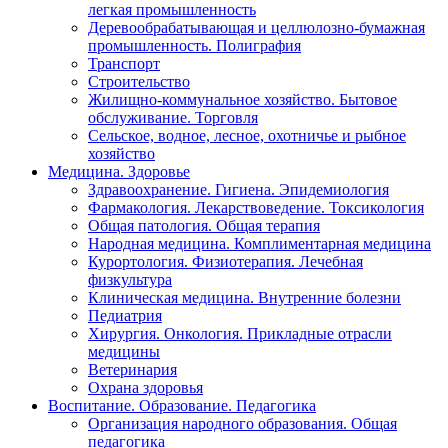
легкая промышленность
Деревообрабатывающая и целлюлозно-бумажная
промышленность. Полиграфия
Транспорт
Строительство
Жилищно-коммунальное хозяйство. Бытовое
обслуживание. Торговля
Сельское, водное, лесное, охотничье и рыбное
хозяйство
Медицина. Здоровье
Здравоохранение. Гигиена. Эпидемиология
Фармакология. Лекарствоведение. Токсикология
Общая патология. Общая терапия
Народная медицина. Комплиментарная медицина
Курортология. Физиотерапия. Лечебная
физкультура
Клиническая медицина. Внутренние болезни
Педиатрия
Хирургия. Онкология. Прикладные отрасли
медицины
Ветеринария
Охрана здоровья
Воспитание. Образование. Педагогика
Организация народного образования. Общая
педагогика