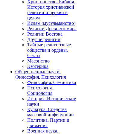
Христианство. Библия.
История христианской
религии и церкви в
целом
Ислам (мусульманство)
Религии Древнего мира
Религии Востока
Другие религии
Тайные религиозные
общества и ордены.
Секты
Масонство
Эзотерика
Общественные науки.
Философия. Психология
Философия. Семиотика
Психология.
Социология
История. Исторические
науки
Культура. Средства
массовой информации
Политика. Партии и
движения
Военная наука.