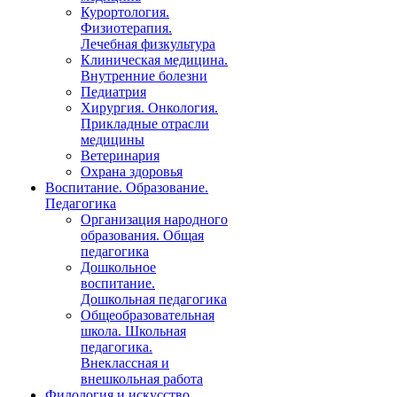
Курортология.
Физиотерапия.
Лечебная физкультура
Клиническая медицина.
Внутренние болезни
Педиатрия
Хирургия. Онкология.
Прикладные отрасли
медицины
Ветеринария
Охрана здоровья
Воспитание. Образование.
Педагогика
Организация народного
образования. Общая
педагогика
Дошкольное
воспитание.
Дошкольная педагогика
Общеобразовательная
школа. Школьная
педагогика.
Внеклассная и
внешкольная работа
Филология и искусство