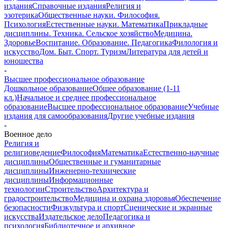
издания
Справочные издания
Религия и
эзотерика
Общественные науки. Философия.
Психология
Естественные науки. Математика
Прикладные
дисциплины. Техника. Сельское хозяйство
Медицина.
Здоровье
Воспитание. Образование. Педагогика
Филология и
искусство
Дом. Быт. Спорт. Туризм
Литература для детей и
юношества
-
Высшее профессиональное образование
Дошкольное образование
Общее образование (1-11
кл.)
Начальное и среднее профессиональное
образование
Высшее профессиональное образование
Учебные
издания для самообразования
Другие учебные издания
-
Военное дело
Религия и
религиоведение
Философия
Математика
Естественно-научные
дисциплины
Общественные и гуманитарные
дисциплины
Инженерно-технические
дисциплины
Информационные
технологии
Строительство
Архитектура и
градостроительство
Медицина и охрана здоровья
Обеспечение
безопасности
Физкультура и спорт
Сценические и экранные
искусства
Издательское дело
Педагогика и
психология
Библиотечное и архивное