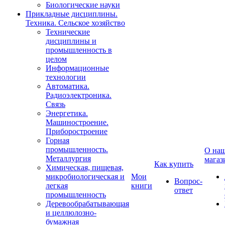
Биологические науки
Прикладные дисциплины.
Техника. Сельское хозяйство
Технические
дисциплины и
промышленность в
целом
Информационные
технологии
Автоматика.
Радиоэлектроника.
Связь
Энергетика.
Машиностроение.
Приборостроение
Горная
промышленность.
О на
Металлургия
магаз
Как купить
Химическая, пищевая,
микробиологическая и
Мои
Вопрос-
легкая
книги
ответ
промышленность
Деревообрабатывающая
и целлюлозно-
бумажная