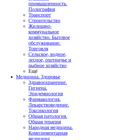
промышленность.
Полиграфия
Транспорт
Строительство
Жилищно-
коммунальное
хозяйство. Бытовое
обслуживание.
Торговля
Сельское, водное,
лесное, охотничье и
рыбное хозяйство
Ещё
Медицина. Здоровье
Здравоохранение.
Гигиена.
Эпидемиология
Фармакология.
Лекарствоведение.
Токсикология
Общая патология.
Общая терапия
Народная медицина.
Комплиментарная
медицина