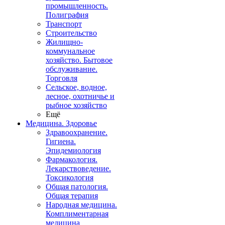
промышленность.
Полиграфия
Транспорт
Строительство
Жилищно-
коммунальное
хозяйство. Бытовое
обслуживание.
Торговля
Сельское, водное,
лесное, охотничье и
рыбное хозяйство
Ещё
Медицина. Здоровье
Здравоохранение.
Гигиена.
Эпидемиология
Фармакология.
Лекарствоведение.
Токсикология
Общая патология.
Общая терапия
Народная медицина.
Комплиментарная
медицина