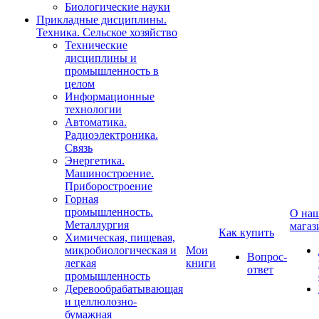
Биологические науки
Прикладные дисциплины.
Техника. Сельское хозяйство
Технические
дисциплины и
промышленность в
целом
Информационные
технологии
Автоматика.
Радиоэлектроника.
Связь
Энергетика.
Машиностроение.
Приборостроение
Горная
промышленность.
О на
Металлургия
магаз
Как купить
Химическая, пищевая,
микробиологическая и
Мои
Вопрос-
легкая
книги
ответ
промышленность
Деревообрабатывающая
и целлюлозно-
бумажная