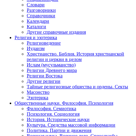
Словари
Разговорники
Справочники
Календари
Каталоги
Другие справочные издания
Религия и эзотерика
Религиоведение
Иудаизм
Христианство. Библия. История христианской
религии и церкви в целом
Ислам (мусульманство)
Религии Древнего мира
Религии Востока
Другие религии
Тайные религиозные общества и ордены. Секты
Масонство
Эзотерика
Общественные науки. Философия. Психология
Философия. Семиотика
Психология. Социология
История. Исторические науки
Культура. Средства массовой информации
Политика. Партии и движения
Военная наука. Военное дело. Спецслужбы