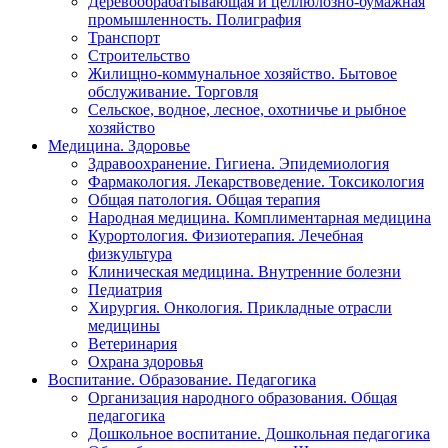
Деревообрабатывающая и целлюлозно-бумажная
промышленность. Полиграфия
Транспорт
Строительство
Жилищно-коммунальное хозяйство. Бытовое
обслуживание. Торговля
Сельское, водное, лесное, охотничье и рыбное
хозяйство
Медицина. Здоровье
Здравоохранение. Гигиена. Эпидемиология
Фармакология. Лекарствоведение. Токсикология
Общая патология. Общая терапия
Народная медицина. Комплиментарная медицина
Курортология. Физиотерапия. Лечебная
физкультура
Клиническая медицина. Внутренние болезни
Педиатрия
Хирургия. Онкология. Прикладные отрасли
медицины
Ветеринария
Охрана здоровья
Воспитание. Образование. Педагогика
Организация народного образования. Общая
педагогика
Дошкольное воспитание. Дошкольная педагогика