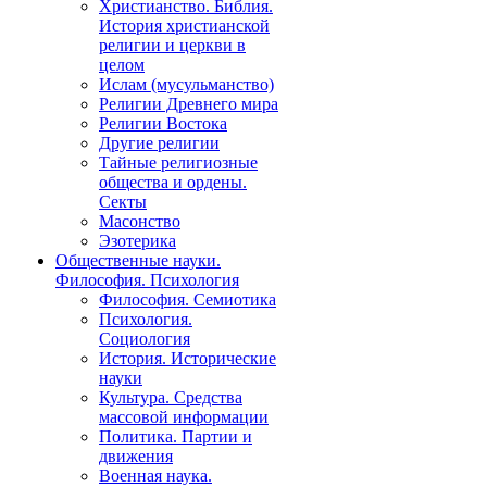
Христианство. Библия.
История христианской
религии и церкви в
целом
Ислам (мусульманство)
Религии Древнего мира
Религии Востока
Другие религии
Тайные религиозные
общества и ордены.
Секты
Масонство
Эзотерика
Общественные науки.
Философия. Психология
Философия. Семиотика
Психология.
Социология
История. Исторические
науки
Культура. Средства
массовой информации
Политика. Партии и
движения
Военная наука.