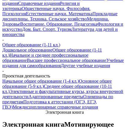
издания
Справочные издания
Религия и
эзотерика
Общественные науки. Философия.
Психология
Естественные науки. Математика
Прикладные
дисциплины. Техника. Сельское хозяйство
Медицина.
Здоровье
Воспитание. Образование. Педагогика
Филология и
искусство
Дом. Быт. Спорт. Туризм
Литература для детей и
юношества
-
Общее образование (1-11 кл.)
Дошкольное образование
Общее образование (1-11
кл.)
Начальное и среднее профессиональное
образование
Высшее профессиональное образование
Учебные
издания для самообразования
Другие учебные издания
-
Проектная деятельность
Начальное общее образование (1-4 кл.)
Основное общее
образование (5-9 кл.)
Среднее общее образование (10-11
кл.)
Элективные и факультативные курсы, курсы внеурочной
деятельности
Адаптированные предметы
Олимпиады по
предметам
Подготовка к аттестации (ОГЭ, ЕГЭ,
ГВЭ)
Междисциплинарные справочные издания
Электронная книга
Электронная книга
Мотивирующее