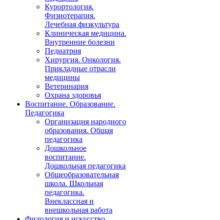
Курортология.
Физиотерапия.
Лечебная физкультура
Клиническая медицина.
Внутренние болезни
Педиатрия
Хирургия. Онкология.
Прикладные отрасли
медицины
Ветеринария
Охрана здоровья
Воспитание. Образование.
Педагогика
Организация народного
образования. Общая
педагогика
Дошкольное
воспитание.
Дошкольная педагогика
Общеобразовательная
школа. Школьная
педагогика.
Внеклассная и
внешкольная работа
Филология и искусство