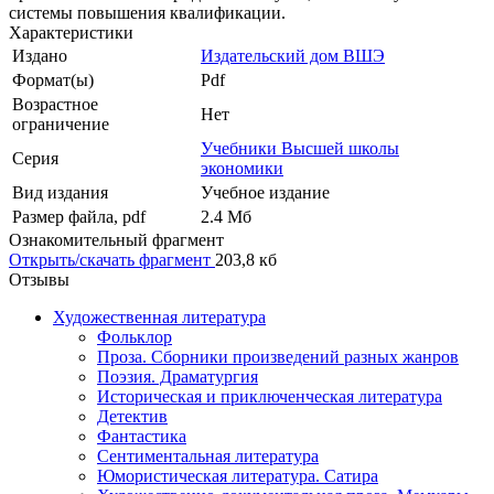
системы повышения квалификации.
Характеристики
Издано
Издательский дом ВШЭ
Формат(ы)
Pdf
Возрастное
Нет
ограничение
Учебники Высшей школы
Серия
экономики
Вид издания
Учебное издание
Размер файла, pdf
2.4 Mб
Ознакомительный фрагмент
Открыть/скачать фрагмент
203,8 кб
Отзывы
Художественная литература
Фольклор
Проза. Сборники произведений разных жанров
Поэзия. Драматургия
Историческая и приключенческая литература
Детектив
Фантастика
Сентиментальная литература
Юмористическая литература. Сатира