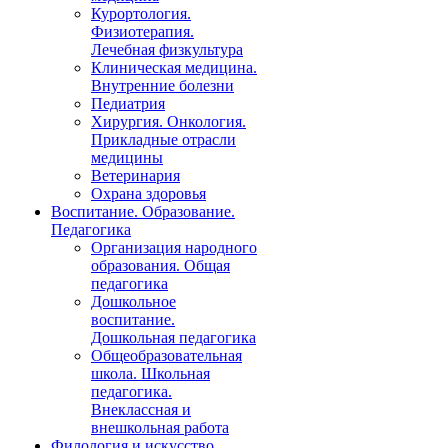
Курортология.
Физиотерапия.
Лечебная физкультура
Клиническая медицина.
Внутренние болезни
Педиатрия
Хирургия. Онкология.
Прикладные отрасли
медицины
Ветеринария
Охрана здоровья
Воспитание. Образование.
Педагогика
Организация народного
образования. Общая
педагогика
Дошкольное
воспитание.
Дошкольная педагогика
Общеобразовательная
школа. Школьная
педагогика.
Внеклассная и
внешкольная работа
Филология и искусство