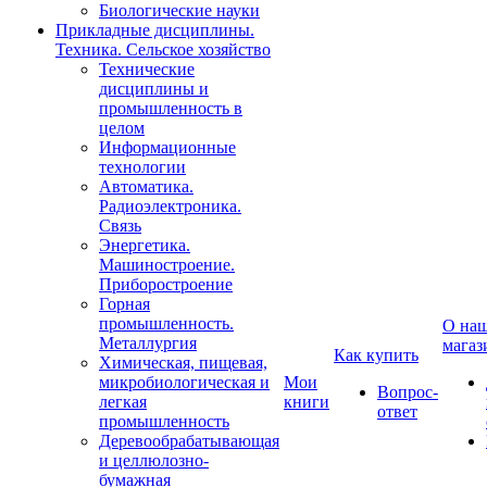
Биологические науки
Прикладные дисциплины.
Техника. Сельское хозяйство
Технические
дисциплины и
промышленность в
целом
Информационные
технологии
Автоматика.
Радиоэлектроника.
Связь
Энергетика.
Машиностроение.
Приборостроение
Горная
промышленность.
О на
Металлургия
магаз
Как купить
Химическая, пищевая,
микробиологическая и
Мои
Вопрос-
легкая
книги
ответ
промышленность
Деревообрабатывающая
и целлюлозно-
бумажная