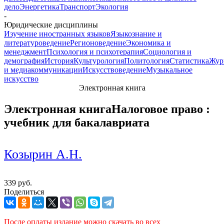
дело
Энергетика
Транспорт
Экология
-
Юридические дисциплины
Изучение иностранных языков
Языкознание и
литературоведение
Регионоведение
Экономика и
менеджмент
Психология и психотерапия
Социология и
демография
История
Культурология
Политология
Статистика
Жур
и медиакоммуникации
Искусствоведение
Музыкальное
искусство
Электронная книга
Электронная книга
Налоговое право :
учебник для бакалавриата
Козырин А.Н.
339 руб.
Поделиться
После оплаты издание можно скачать во всех