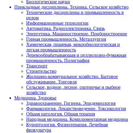
Биологические науки
Прикладные дисциплины. Техника. Сельское хозяйство
Технические дисциплины и промышленность в
целом
Информационные технологии
Автоматика. Радиоэлектроника. Связь
Энергетика. Машиностроение. Приборостроение
Горная промышленность. Металлургия
Химическая, пищевая, микробиологическая и
легкая промышленность
Деревообрабатывающая и целлюлозно-бумажная
промышленность. Полиграфия
Транспорт
Строительство
Жилищно-коммунальное хозяйство. Бытовое
обслуживание. Торговля
Сельское, водное, лесное, охотничье и рыбное
хозяйство
Медицина. Здоровье
Здравоохранение. Гигиена. Эпидемиология
Фармакология. Лекарствоведение. Токсикология
Общая патология. Общая терапия
Народная медицина. Комплиментарная медицина
Курортология. Физиотерапия. Лечебная
физкультура