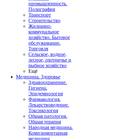
промышленность.
Полиграфия
Транспорт
Строительство
Жилищно-
коммунальное
хозяйство. Бытовое
обслуживание.
Торговля
Сельское, водное,
лесное, охотничье и
рыбное хозяйство
Ещё
Медицина. Здоровье
Здравоохранение.
Гигиена.
Эпидемиология
Фармакология.
Лекарствоведение.
Токсикология
Общая патология.
Общая терапия
Народная медицина.
Комплиментарная
медицина