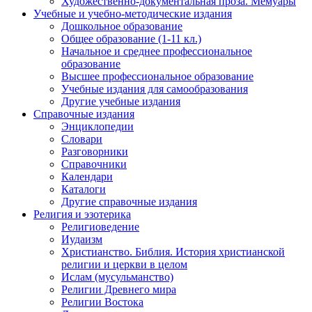
Художественно-документальная проза. Мемуары
Учебные и учебно-методические издания
Дошкольное образование
Общее образование (1-11 кл.)
Начальное и среднее профессиональное
образование
Высшее профессиональное образование
Учебные издания для самообразования
Другие учебные издания
Справочные издания
Энциклопедии
Словари
Разговорники
Справочники
Календари
Каталоги
Другие справочные издания
Религия и эзотерика
Религиоведение
Иудаизм
Христианство. Библия. История христианской
религии и церкви в целом
Ислам (мусульманство)
Религии Древнего мира
Религии Востока