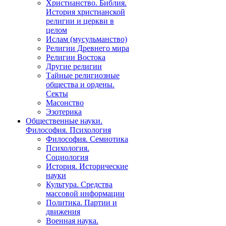
Христианство. Библия.
История христианской
религии и церкви в
целом
Ислам (мусульманство)
Религии Древнего мира
Религии Востока
Другие религии
Тайные религиозные
общества и ордены.
Секты
Масонство
Эзотерика
Общественные науки.
Философия. Психология
Философия. Семиотика
Психология.
Социология
История. Исторические
науки
Культура. Средства
массовой информации
Политика. Партии и
движения
Военная наука.