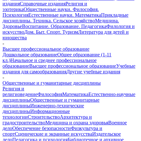
издания
Справочные издания
Религия и
эзотерика
Общественные науки. Философия.
Психология
Естественные науки. Математика
Прикладные
дисциплины. Техника. Сельское хозяйство
Медицина.
Здоровье
Воспитание. Образование. Педагогика
Филология и
искусство
Дом. Быт. Спорт. Туризм
Литература для детей и
юношества
-
Высшее профессиональное образование
Дошкольное образование
Общее образование (1-11
кл.)
Начальное и среднее профессиональное
образование
Высшее профессиональное образование
Учебные
издания для самообразования
Другие учебные издания
-
Общественные и гуманитарные дисциплины
Религия и
религиоведение
Философия
Математика
Естественно-научные
дисциплины
Общественные и гуманитарные
дисциплины
Инженерно-технические
дисциплины
Информационные
технологии
Строительство
Архитектура и
градостроительство
Медицина и охрана здоровья
Военное
дело
Обеспечение безопасности
Физкультура и
спорт
Сценические и экранные искусства
Издательское
дело
Педагогика и психология
Библиотечное и архивное