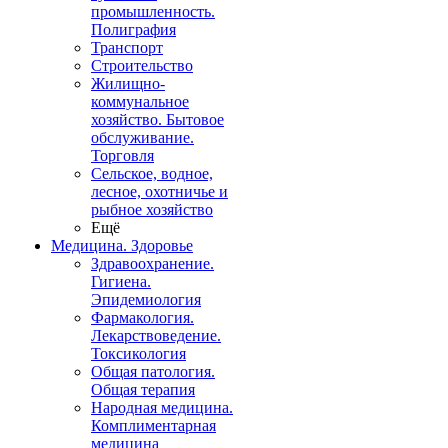
промышленность.
Полиграфия
Транспорт
Строительство
Жилищно-
коммунальное
хозяйство. Бытовое
обслуживание.
Торговля
Сельское, водное,
лесное, охотничье и
рыбное хозяйство
Ещё
Медицина. Здоровье
Здравоохранение.
Гигиена.
Эпидемиология
Фармакология.
Лекарствоведение.
Токсикология
Общая патология.
Общая терапия
Народная медицина.
Комплиментарная
медицина