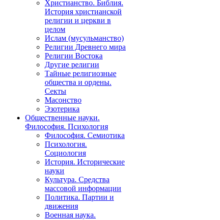
Христианство. Библия.
История христианской
религии и церкви в
целом
Ислам (мусульманство)
Религии Древнего мира
Религии Востока
Другие религии
Тайные религиозные
общества и ордены.
Секты
Масонство
Эзотерика
Общественные науки.
Философия. Психология
Философия. Семиотика
Психология.
Социология
История. Исторические
науки
Культура. Средства
массовой информации
Политика. Партии и
движения
Военная наука.