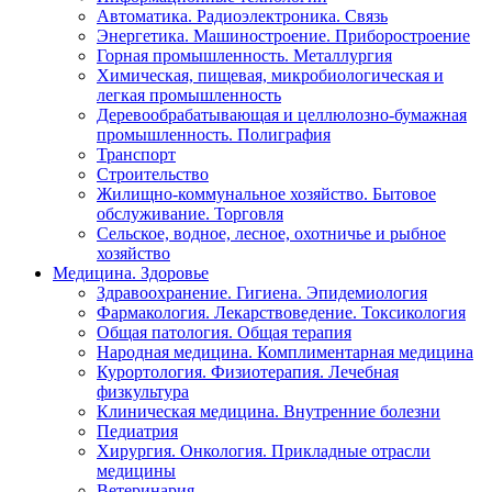
Автоматика. Радиоэлектроника. Связь
Энергетика. Машиностроение. Приборостроение
Горная промышленность. Металлургия
Химическая, пищевая, микробиологическая и
легкая промышленность
Деревообрабатывающая и целлюлозно-бумажная
промышленность. Полиграфия
Транспорт
Строительство
Жилищно-коммунальное хозяйство. Бытовое
обслуживание. Торговля
Сельское, водное, лесное, охотничье и рыбное
хозяйство
Медицина. Здоровье
Здравоохранение. Гигиена. Эпидемиология
Фармакология. Лекарствоведение. Токсикология
Общая патология. Общая терапия
Народная медицина. Комплиментарная медицина
Курортология. Физиотерапия. Лечебная
физкультура
Клиническая медицина. Внутренние болезни
Педиатрия
Хирургия. Онкология. Прикладные отрасли
медицины
Ветеринария