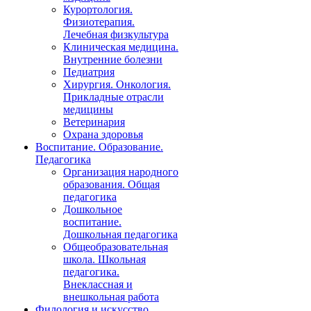
Курортология.
Физиотерапия.
Лечебная физкультура
Клиническая медицина.
Внутренние болезни
Педиатрия
Хирургия. Онкология.
Прикладные отрасли
медицины
Ветеринария
Охрана здоровья
Воспитание. Образование.
Педагогика
Организация народного
образования. Общая
педагогика
Дошкольное
воспитание.
Дошкольная педагогика
Общеобразовательная
школа. Школьная
педагогика.
Внеклассная и
внешкольная работа
Филология и искусство