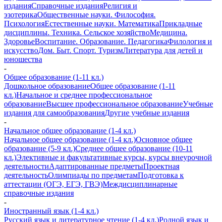
издания
Справочные издания
Религия и
эзотерика
Общественные науки. Философия.
Психология
Естественные науки. Математика
Прикладные
дисциплины. Техника. Сельское хозяйство
Медицина.
Здоровье
Воспитание. Образование. Педагогика
Филология и
искусство
Дом. Быт. Спорт. Туризм
Литература для детей и
юношества
-
Общее образование (1-11 кл.)
Дошкольное образование
Общее образование (1-11
кл.)
Начальное и среднее профессиональное
образование
Высшее профессиональное образование
Учебные
издания для самообразования
Другие учебные издания
-
Начальное общее образование (1-4 кл.)
Начальное общее образование (1-4 кл.)
Основное общее
образование (5-9 кл.)
Среднее общее образование (10-11
кл.)
Элективные и факультативные курсы, курсы внеурочной
деятельности
Адаптированные предметы
Проектная
деятельность
Олимпиады по предметам
Подготовка к
аттестации (ОГЭ, ЕГЭ, ГВЭ)
Междисциплинарные
справочные издания
-
Иностранный язык (1-4 кл.)
Русский язык и литературное чтение (1-4 кл.)
Родной язык и