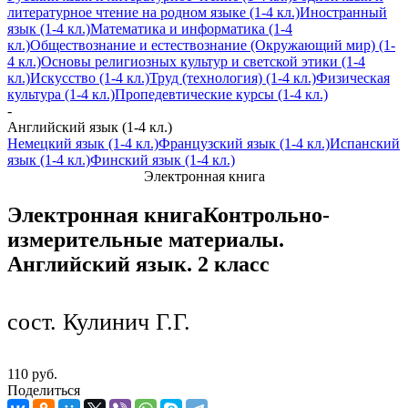
литературное чтение на родном языке (1-4 кл.)
Иностранный
язык (1-4 кл.)
Математика и информатика (1-4
кл.)
Обществознание и естествознание (Окружающий мир) (1-
4 кл.)
Основы религиозных культур и светской этики (1-4
кл.)
Искусство (1-4 кл.)
Труд (технология) (1-4 кл.)
Физическая
культура (1-4 кл.)
Пропедевтические курсы (1-4 кл.)
-
Английский язык (1-4 кл.)
Немецкий язык (1-4 кл.)
Французский язык (1-4 кл.)
Испанский
язык (1-4 кл.)
Финский язык (1-4 кл.)
Электронная книга
Электронная книга
Контрольно-
измерительные материалы.
Английский язык. 2 класс
сост. Кулинич Г.Г.
110 руб.
Поделиться