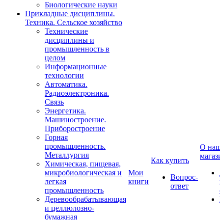
Биологические науки
Прикладные дисциплины.
Техника. Сельское хозяйство
Технические
дисциплины и
промышленность в
целом
Информационные
технологии
Автоматика.
Радиоэлектроника.
Связь
Энергетика.
Машиностроение.
Приборостроение
Горная
промышленность.
О на
Металлургия
магаз
Как купить
Химическая, пищевая,
микробиологическая и
Мои
Вопрос-
легкая
книги
ответ
промышленность
Деревообрабатывающая
и целлюлозно-
бумажная