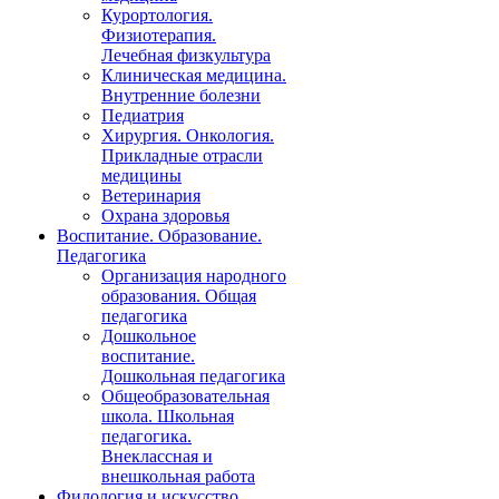
Курортология.
Физиотерапия.
Лечебная физкультура
Клиническая медицина.
Внутренние болезни
Педиатрия
Хирургия. Онкология.
Прикладные отрасли
медицины
Ветеринария
Охрана здоровья
Воспитание. Образование.
Педагогика
Организация народного
образования. Общая
педагогика
Дошкольное
воспитание.
Дошкольная педагогика
Общеобразовательная
школа. Школьная
педагогика.
Внеклассная и
внешкольная работа
Филология и искусство