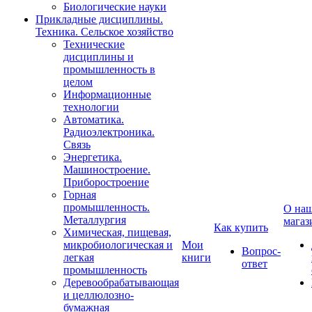
Биологические науки
Прикладные дисциплины.
Техника. Сельское хозяйство
Технические
дисциплины и
промышленность в
целом
Информационные
технологии
Автоматика.
Радиоэлектроника.
Связь
Энергетика.
Машиностроение.
Приборостроение
Горная
промышленность.
О на
Металлургия
магаз
Как купить
Химическая, пищевая,
микробиологическая и
Мои
Вопрос-
легкая
книги
ответ
промышленность
Деревообрабатывающая
и целлюлозно-
бумажная