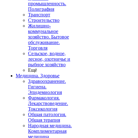
промышленность.
Полиграфия
Транспорт
Строительство
Жилищно-
коммунальное
хозяйство. Бытовое
обслуживание.
Торговля
Сельское, водное,
лесное, охотничье и
рыбное хозяйство
Ещё
Медицина. Здоровье
Здравоохранение.
Гигиена.
Эпидемиология
Фармакология.
Лекарствоведение.
Токсикология
Общая патология.
Общая терапия
Народная медицина.
Комплиментарная
медицина