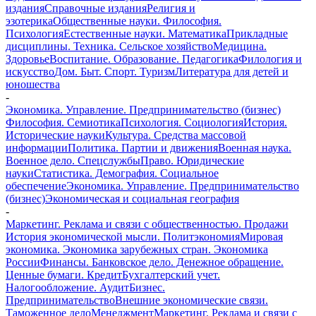
издания
Справочные издания
Религия и
эзотерика
Общественные науки. Философия.
Психология
Естественные науки. Математика
Прикладные
дисциплины. Техника. Сельское хозяйство
Медицина.
Здоровье
Воспитание. Образование. Педагогика
Филология и
искусство
Дом. Быт. Спорт. Туризм
Литература для детей и
юношества
-
Экономика. Управление. Предпринимательство (бизнес)
Философия. Семиотика
Психология. Социология
История.
Исторические науки
Культура. Средства массовой
информации
Политика. Партии и движения
Военная наука.
Военное дело. Спецслужбы
Право. Юридические
науки
Статистика. Демография. Социальное
обеспечение
Экономика. Управление. Предпринимательство
(бизнес)
Экономическая и социальная география
-
Маркетинг. Реклама и связи с общественностью. Продажи
История экономической мысли. Политэкономия
Мировая
экономика. Экономика зарубежных стран. Экономика
России
Финансы. Банковское дело. Денежное обращение.
Ценные бумаги. Кредит
Бухгалтерский учет.
Налогообложение. Аудит
Бизнес.
Предпринимательство
Внешние экономические связи.
Таможенное дело
Менеджмент
Маркетинг. Реклама и связи с