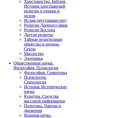
Христианство. Библия.
История христианской
религии и церкви в
целом
Ислам (мусульманство)
Религии Древнего мира
Религии Востока
Другие религии
Тайные религиозные
общества и ордены.
Секты
Масонство
Эзотерика
Общественные науки.
Философия. Психология
Философия. Семиотика
Психология.
Социология
История. Исторические
науки
Культура. Средства
массовой информации
Политика. Партии и
движения
Военная наука.