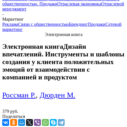
общественностью. Продажи
Отраслевая экономика
Отраслевой
менеджмент
-
Маркетинг
Реклама
Связи с общественностью
Брендинг
Продажи
Сетевой
маркетинг
Электронная книга
Электронная книга
Дизайн
впечатлений. Инструменты и шаблоны
создания у клиента положительных
эмоций от взаимодействия с
компанией и продуктом
Россман Р.
,
Дюрден М.
379 руб.
Поделиться