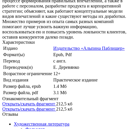
процессе формирования правильных впечатлений, а также в
работе с персоналом, разработке продукта и корпоративной
стратегии; объясняют, как работают концептуальные модели
видов впечатлений и какие существуют методы их доработки.
Множество примеров из опыта самых разных компаний
помогают лучше усвоить важную информацию,
воспользоваться ею и повысить уровень лояльности клиентов,
оставив конкурентов далеко позади.
Характеристики
Издано
Издательство «Альпина Паблишер»
Формат(ы)
Epub, Pdf
Перевод
с англ.
Переводчик(и)
Е. Деревянко
Возрастное ограничение
12+
Вид издания
Практическое издание
Размер файла, epub
1.4 Mб
Размер файла, pdf
3.1 Mб
Ознакомительный фрагмент
Открыть/скачать фрагмент
212,5 кб
Открыть/скачать фрагмент
212,5 кб
Отзывы
Художественная литература