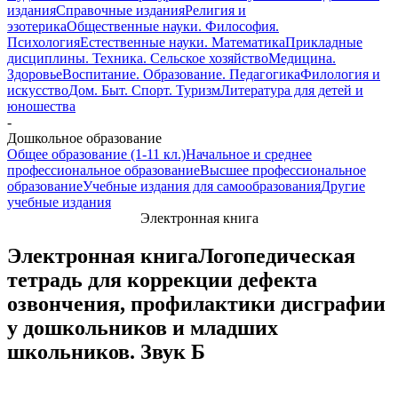
издания
Справочные издания
Религия и
эзотерика
Общественные науки. Философия.
Психология
Естественные науки. Математика
Прикладные
дисциплины. Техника. Сельское хозяйство
Медицина.
Здоровье
Воспитание. Образование. Педагогика
Филология и
искусство
Дом. Быт. Спорт. Туризм
Литература для детей и
юношества
-
Дошкольное образование
Общее образование (1-11 кл.)
Начальное и среднее
профессиональное образование
Высшее профессиональное
образование
Учебные издания для самообразования
Другие
учебные издания
Электронная книга
Электронная книга
Логопедическая
тетрадь для коррекции дефекта
озвончения, профилактики дисграфии
у дошкольников и младших
школьников. Звук Б