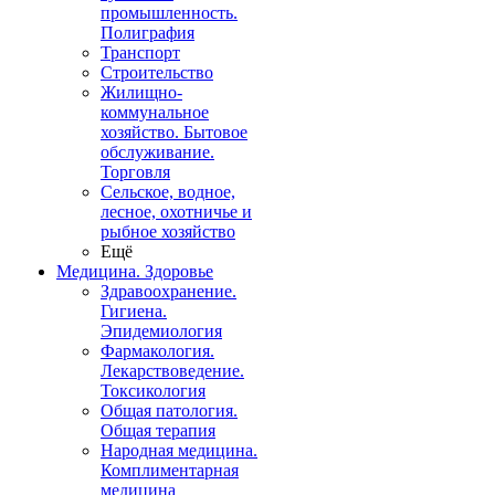
промышленность.
Полиграфия
Транспорт
Строительство
Жилищно-
коммунальное
хозяйство. Бытовое
обслуживание.
Торговля
Сельское, водное,
лесное, охотничье и
рыбное хозяйство
Ещё
Медицина. Здоровье
Здравоохранение.
Гигиена.
Эпидемиология
Фармакология.
Лекарствоведение.
Токсикология
Общая патология.
Общая терапия
Народная медицина.
Комплиментарная
медицина