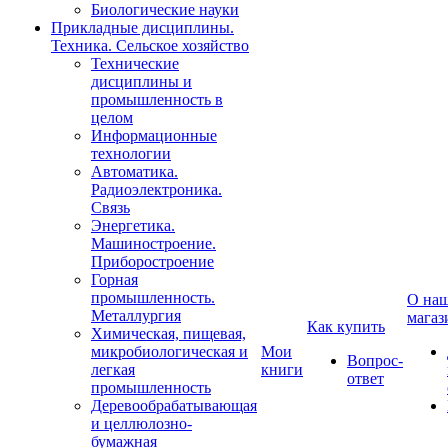
Биологические науки
Прикладные дисциплины.
Техника. Сельское хозяйство
Технические
дисциплины и
промышленность в
целом
Информационные
технологии
Автоматика.
Радиоэлектроника.
Связь
Энергетика.
Машиностроение.
Приборостроение
Горная
промышленность.
О на
Металлургия
магаз
Как купить
Химическая, пищевая,
микробиологическая и
Мои
Вопрос-
легкая
книги
ответ
промышленность
Деревообрабатывающая
и целлюлозно-
бумажная