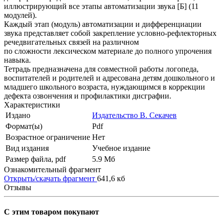
иллюстрирующий все этапы автоматизации звука [Б] (11
модулей).
Каждый этап (модуль) автоматизации и дифференциации
звука представляет собой закрепление условно-рефлекторных
речедвигательных связей на различном
по сложности лексическом материале до полного упрочения
навыка.
Тетрадь предназначена для совместной работы логопеда,
воспитателей и родителей и адресована детям дошкольного и
младшего школьного возраста, нуждающимся в коррекции
дефекта озвончения и профилактики дисграфии.
Характеристики
Издано
Издательство В. Секачев
Формат(ы)
Pdf
Возрастное ограничение
Нет
Вид издания
Учебное издание
Размер файла, pdf
5.9 Mб
Ознакомительный фрагмент
Открыть/скачать фрагмент
641,6 кб
Отзывы
С этим товаром покупают