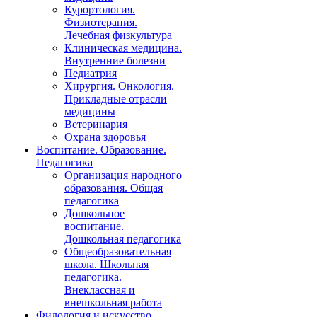
Курортология.
Физиотерапия.
Лечебная физкультура
Клиническая медицина.
Внутренние болезни
Педиатрия
Хирургия. Онкология.
Прикладные отрасли
медицины
Ветеринария
Охрана здоровья
Воспитание. Образование.
Педагогика
Организация народного
образования. Общая
педагогика
Дошкольное
воспитание.
Дошкольная педагогика
Общеобразовательная
школа. Школьная
педагогика.
Внеклассная и
внешкольная работа
Филология и искусство