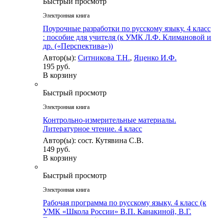
Быстрый просмотр
Электронная книга
Поурочные разработки по русскому языку. 4 класс
: пособие для учителя (к УМК Л.Ф. Климановой и
др. («Перспектива»))
Автор(ы):
Ситникова Т.Н.
,
Яценко И.Ф.
195 руб.
В корзину
Быстрый просмотр
Электронная книга
Контрольно-измерительные материалы.
Литературное чтение. 4 класс
Автор(ы): сост. Кутявина С.В.
149 руб.
В корзину
Быстрый просмотр
Электронная книга
Рабочая программа по русскому языку. 4 класс (к
УМК «Школа России» В.П. Канакиной, В.Г.