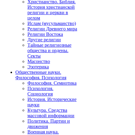
Христианство. Библия.
История христианской
религии и церкви в
целом
Ислам (мусульманство)
Религии Древнего мира
Религии Востока
Другие религии
Тайные религиозные
общества и ордены.
Секты
Масонство
Эзотерика
Общественные науки.
Философия. Психология
Философия. Семиотика
Психология.
Социология
История. Исторические
науки
Культура. Средства
массовой информации
Политика. Партии и
движения
Военная наука.