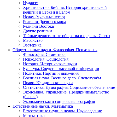
Иудаизм
Христианство. Библия. История христианской
религии и церкви в целом
Ислам (мусульманство)
Религии Древнего мира
Религии Востока
Другие религии
Тайные религиозные общества и ордены. Секты
Масонство
Эзотерика
Общественные науки. Философия. Психология
Философия. Семиотика
Психология. Социология
История. Исторические науки
Культура. Средства массовой информации
Политика. Партии и движения
Военная наука. Военное дело. Спецслужбы
Право. Юридические науки
Статистика. Демография. Социальное обеспечение
Экономика. Управление. Предпринимательство
(бизнес)
Экономическая и социальная география
Естественные науки. Математика
Естественные науки в целом. Науковедение
Математика