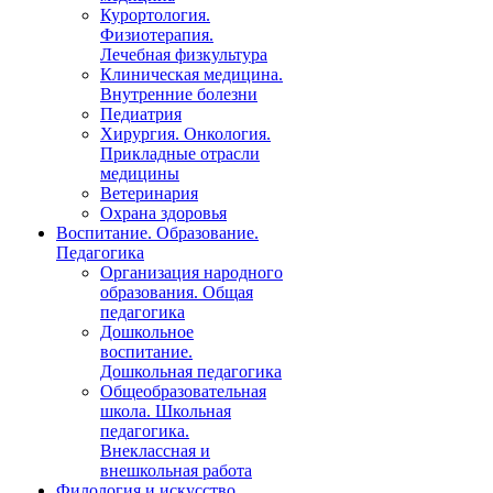
Курортология.
Физиотерапия.
Лечебная физкультура
Клиническая медицина.
Внутренние болезни
Педиатрия
Хирургия. Онкология.
Прикладные отрасли
медицины
Ветеринария
Охрана здоровья
Воспитание. Образование.
Педагогика
Организация народного
образования. Общая
педагогика
Дошкольное
воспитание.
Дошкольная педагогика
Общеобразовательная
школа. Школьная
педагогика.
Внеклассная и
внешкольная работа
Филология и искусство