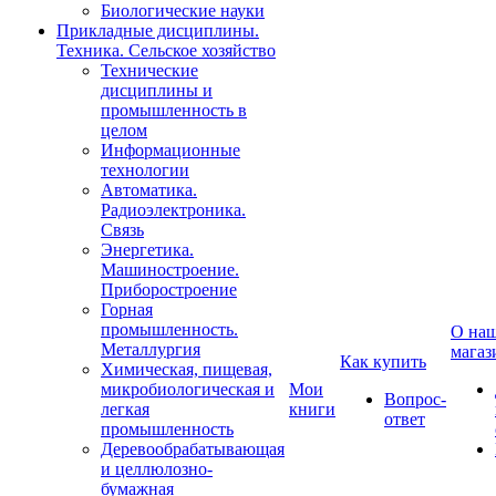
Биологические науки
Прикладные дисциплины.
Техника. Сельское хозяйство
Технические
дисциплины и
промышленность в
целом
Информационные
технологии
Автоматика.
Радиоэлектроника.
Связь
Энергетика.
Машиностроение.
Приборостроение
Горная
промышленность.
О на
Металлургия
магаз
Как купить
Химическая, пищевая,
микробиологическая и
Мои
Вопрос-
легкая
книги
ответ
промышленность
Деревообрабатывающая
и целлюлозно-
бумажная