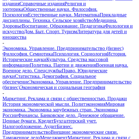
издания
Справочные издания
Религия и
эзотерика
Общественные науки. Философия.
Психология
Естественные науки. Математика
Прикладные
дисциплины. Техника. Сельское хозяйство
Медицина.
Здоровье
Воспитание. Образование. Педагогика
Филология и
искусство
Дом. Быт. Спорт. Туризм
Литература для детей и
юношества
-
Экономика. Управление. Предпринимательство (бизнес)
Философия. Семиотика
Психология. Социология
История.
Исторические науки
Культура. Средства массовой
информации
Политика. Партии и движения
Военная наука.
Военное дело. Спецслужбы
Право. Юридические
науки
Статистика. Демография. Социальное
обеспечение
Экономика. Управление. Предпринимательство
(бизнес)
Экономическая и социальная география
-
Маркетинг. Реклама и связи с общественностью. Продажи
История экономической мысли. Политэкономия
Мировая
экономика. Экономика зарубежных стран. Экономика
России
Финансы. Банковское дело. Денежное обращение.
Ценные бумаги. Кредит
Бухгалтерский учет.
Налогообложение. Аудит
Бизнес.
Предпринимательство
Внешние экономические связи.
Таможенное дело
Менеджмент
Маркетинг. Реклама и связи с