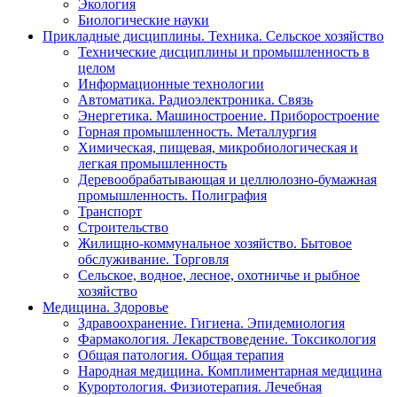
Экология
Биологические науки
Прикладные дисциплины. Техника. Сельское хозяйство
Технические дисциплины и промышленность в
целом
Информационные технологии
Автоматика. Радиоэлектроника. Связь
Энергетика. Машиностроение. Приборостроение
Горная промышленность. Металлургия
Химическая, пищевая, микробиологическая и
легкая промышленность
Деревообрабатывающая и целлюлозно-бумажная
промышленность. Полиграфия
Транспорт
Строительство
Жилищно-коммунальное хозяйство. Бытовое
обслуживание. Торговля
Сельское, водное, лесное, охотничье и рыбное
хозяйство
Медицина. Здоровье
Здравоохранение. Гигиена. Эпидемиология
Фармакология. Лекарствоведение. Токсикология
Общая патология. Общая терапия
Народная медицина. Комплиментарная медицина
Курортология. Физиотерапия. Лечебная