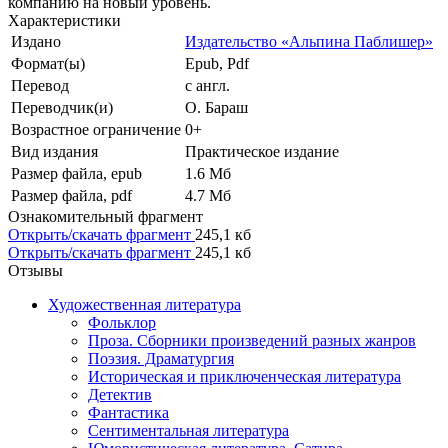
компанию на новый уровень.
Характеристики
Издано
Издательство «Альпина Паблишер»
Формат(ы)
Epub, Pdf
Перевод
с англ.
Переводчик(и)
О. Бараш
Возрастное ограничение
0+
Вид издания
Практическое издание
Размер файла, epub
1.6 Mб
Размер файла, pdf
4.7 Mб
Ознакомительный фрагмент
Открыть/скачать фрагмент
245,1 кб
Открыть/скачать фрагмент
245,1 кб
Отзывы
Художественная литература
Фольклор
Проза. Сборники произведений разных жанров
Поэзия. Драматургия
Историческая и приключенческая литература
Детектив
Фантастика
Сентиментальная литература