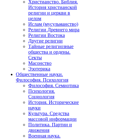
Христианство. Библия.
История христианской
религии и церкви в
целом
Ислам (мусульманство)
Религии Древнего мира
Религии Востока
Другие религии
Тайные религиозные
общества и ордены.
Секты
Масонство
Эзотерика
Общественные науки.
Философия. Психология
Философия. Семиотика
Психология.
Социология
История. Исторические
науки
Культура. Средства
массовой информации
Политика. Партии и
движения
Военная наука.