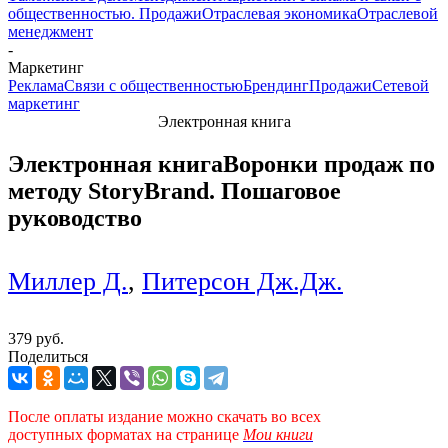
общественностью. Продажи
Отраслевая экономика
Отраслевой
менеджмент
-
Маркетинг
Реклама
Связи с общественностью
Брендинг
Продажи
Сетевой
маркетинг
Электронная книга
Электронная книга
Воронки продаж по
методу StoryBrand. Пошаговое
руководство
Миллер Д.
,
Питерсон Дж.Дж.
379 руб.
Поделиться
После оплаты издание можно скачать во всех
доступных форматах
на странице
Мои книги