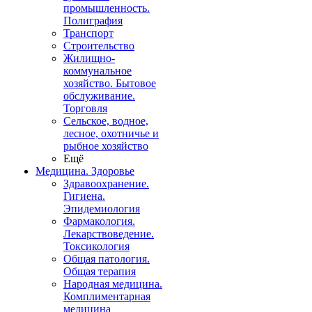
промышленность.
Полиграфия
Транспорт
Строительство
Жилищно-
коммунальное
хозяйство. Бытовое
обслуживание.
Торговля
Сельское, водное,
лесное, охотничье и
рыбное хозяйство
Ещё
Медицина. Здоровье
Здравоохранение.
Гигиена.
Эпидемиология
Фармакология.
Лекарствоведение.
Токсикология
Общая патология.
Общая терапия
Народная медицина.
Комплиментарная
медицина