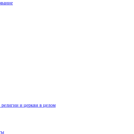
ование
 религии и церкви в целом
ты