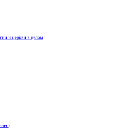
гии и церкви в целом
знес)