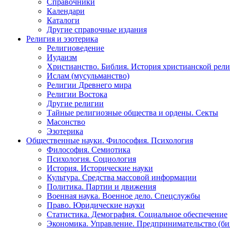
Справочники
Календари
Каталоги
Другие справочные издания
Религия и эзотерика
Религиоведение
Иудаизм
Христианство. Библия. История христианской рели
Ислам (мусульманство)
Религии Древнего мира
Религии Востока
Другие религии
Тайные религиозные общества и ордены. Секты
Масонство
Эзотерика
Общественные науки. Философия. Психология
Философия. Семиотика
Психология. Социология
История. Исторические науки
Культура. Средства массовой информации
Политика. Партии и движения
Военная наука. Военное дело. Спецслужбы
Право. Юридические науки
Статистика. Демография. Социальное обеспечение
Экономика. Управление. Предпринимательство (би