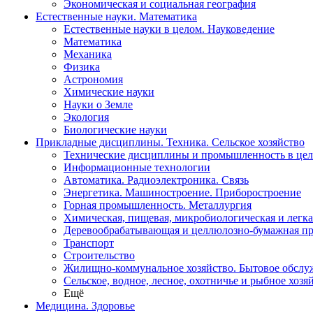
Экономическая и социальная география
Естественные науки. Математика
Естественные науки в целом. Науковедение
Математика
Механика
Физика
Астрономия
Химические науки
Науки о Земле
Экология
Биологические науки
Прикладные дисциплины. Техника. Сельское хозяйство
Технические дисциплины и промышленность в це
Информационные технологии
Автоматика. Радиоэлектроника. Связь
Энергетика. Машиностроение. Приборостроение
Горная промышленность. Металлургия
Химическая, пищевая, микробиологическая и легк
Деревообрабатывающая и целлюлозно-бумажная п
Транспорт
Строительство
Жилищно-коммунальное хозяйство. Бытовое обслу
Сельское, водное, лесное, охотничье и рыбное хозя
Ещё
Медицина. Здоровье