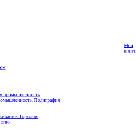
Мои
книг
лом
ая промышленность
ромышленность. Полиграфия
живание. Торговля
йство