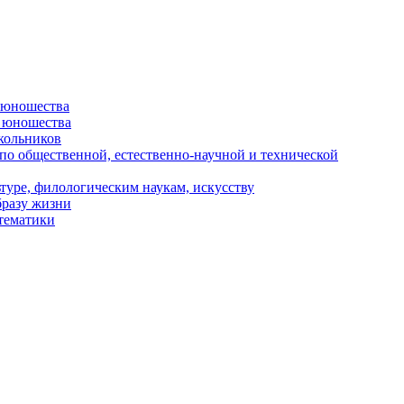
и юношества
и юношества
кольников
 по общественной, естественно-научной и технической
туре, филологическим наукам, искусству
бразу жизни
 тематики