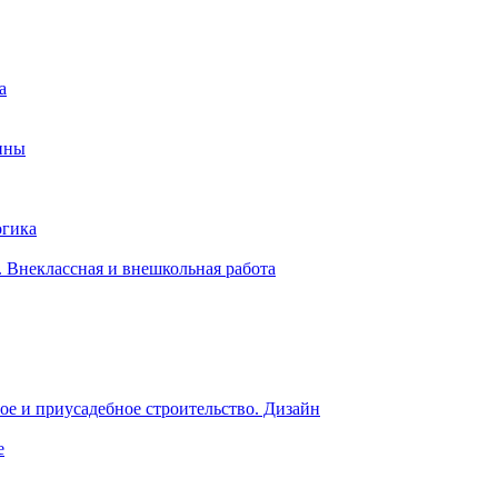
а
ины
огика
 Внеклассная и внешкольная работа
е и приусадебное строительство. Дизайн
е