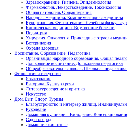
Здравоохранение. Гигиена. Эпидемиология
Фармакология. Лекарствоведение. Токсикология
Общая патология. Общая терапия
Народная медицина. Комплиментарная медицина
Курортология. Физиотерапия. Лечебная физкультур
Клиническая медицина. Внутренние болезни
Педиатрия
Хирургия. Онкология. Прикладные отрасли медиц
Ветеринария
Охрана здоровья
Воспитание. Образование. Педагогика
Организация народного образования. Общая педаг
Дошкольное воспитание. Дошкольная педагогика
Общеобразовательная школа. Школьная педагогика.
Филология и искусство
Языкознание
Риторика. Культура речи
Литературоведение и критика
Искусство
Дом. Быт. Спорт. Туризм
Благоустройство и интерьер жилищ. Индивидуально
Рукоделие
Домашняя кулинария. Виноделие. Консервировани
Сад и огород
Домашние животные