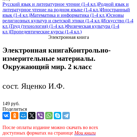
Русский язык и литературное чтение (1-4 кл.)
Родной язык и
литературное чтение на родном языке (1-4 кл.)
Иностранный
язык (1-4 кл.)
Математика и информатика (1-4 кл.)
Основы
религиозных культур и светской этики (1-4 кл.)
Искусство (1-4
кл.)
Труд (технология) (1-4 кл.)
Физическая культура (1-4
кл.)
Пропедевтические курсы (1-4 кл.)
Электронная книга
Электронная книга
Контрольно-
измерительные материалы.
Окружающий мир. 2 класс
сост. Яценко И.Ф.
149 руб.
Поделиться
После оплаты издание можно скачать во всех
доступных форматах
на странице
Мои книги