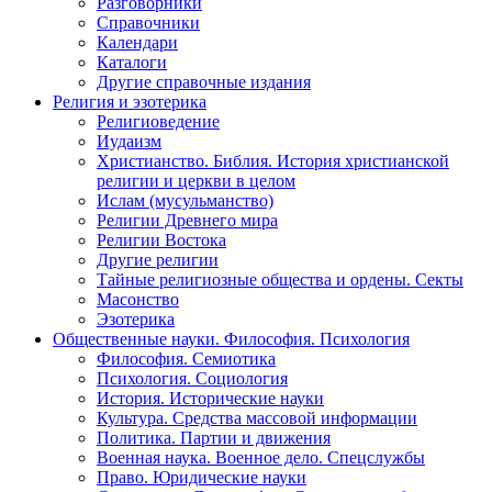
Разговорники
Справочники
Календари
Каталоги
Другие справочные издания
Религия и эзотерика
Религиоведение
Иудаизм
Христианство. Библия. История христианской
религии и церкви в целом
Ислам (мусульманство)
Религии Древнего мира
Религии Востока
Другие религии
Тайные религиозные общества и ордены. Секты
Масонство
Эзотерика
Общественные науки. Философия. Психология
Философия. Семиотика
Психология. Социология
История. Исторические науки
Культура. Средства массовой информации
Политика. Партии и движения
Военная наука. Военное дело. Спецслужбы
Право. Юридические науки