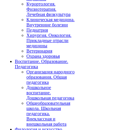
Курортология.
Физиотерапия.
Лечебная физкультура
Клиническая медицина.
Внутренние болезни
Педиатрия
Хирургия. Онкология.
Прикладные отрасли
медицины
Ветеринария
Охрана здоровья
Воспитание. Образование.
Педагогика
Организация народного
образования. Общая
педагогика
Дошкольное
воспитание.
Дошкольная педагогика
Общеобразовательная
школа. Школьная
педагогика.
Внеклассная и
внешкольная работа
Филология и искусство