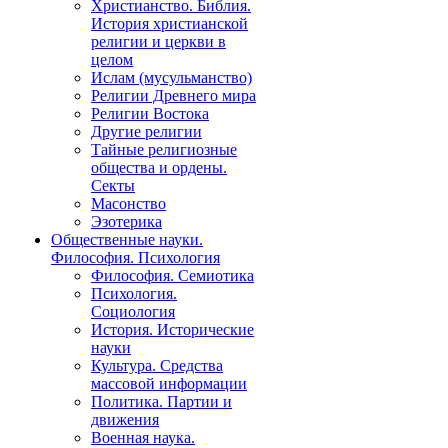
Христианство. Библия.
История христианской
религии и церкви в
целом
Ислам (мусульманство)
Религии Древнего мира
Религии Востока
Другие религии
Тайные религиозные
общества и ордены.
Секты
Масонство
Эзотерика
Общественные науки.
Философия. Психология
Философия. Семиотика
Психология.
Социология
История. Исторические
науки
Культура. Средства
массовой информации
Политика. Партии и
движения
Военная наука.