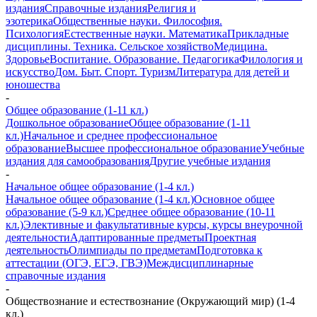
издания
Справочные издания
Религия и
эзотерика
Общественные науки. Философия.
Психология
Естественные науки. Математика
Прикладные
дисциплины. Техника. Сельское хозяйство
Медицина.
Здоровье
Воспитание. Образование. Педагогика
Филология и
искусство
Дом. Быт. Спорт. Туризм
Литература для детей и
юношества
-
Общее образование (1-11 кл.)
Дошкольное образование
Общее образование (1-11
кл.)
Начальное и среднее профессиональное
образование
Высшее профессиональное образование
Учебные
издания для самообразования
Другие учебные издания
-
Начальное общее образование (1-4 кл.)
Начальное общее образование (1-4 кл.)
Основное общее
образование (5-9 кл.)
Среднее общее образование (10-11
кл.)
Элективные и факультативные курсы, курсы внеурочной
деятельности
Адаптированные предметы
Проектная
деятельность
Олимпиады по предметам
Подготовка к
аттестации (ОГЭ, ЕГЭ, ГВЭ)
Междисциплинарные
справочные издания
-
Обществознание и естествознание (Окружающий мир) (1-4
кл.)