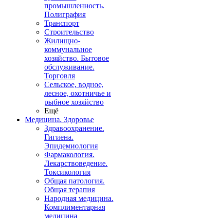
промышленность.
Полиграфия
Транспорт
Строительство
Жилищно-
коммунальное
хозяйство. Бытовое
обслуживание.
Торговля
Сельское, водное,
лесное, охотничье и
рыбное хозяйство
Ещё
Медицина. Здоровье
Здравоохранение.
Гигиена.
Эпидемиология
Фармакология.
Лекарствоведение.
Токсикология
Общая патология.
Общая терапия
Народная медицина.
Комплиментарная
медицина