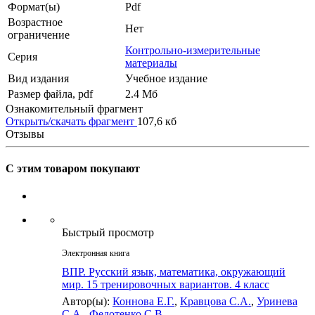
Формат(ы)
Pdf
Возрастное
Нет
ограничение
Контрольно-измерительные
Серия
материалы
Вид издания
Учебное издание
Размер файла, pdf
2.4 Mб
Ознакомительный фрагмент
Открыть/скачать фрагмент
107,6 кб
Отзывы
С этим товаром покупают
Быстрый просмотр
Электронная книга
ВПР. Русский язык, математика, окружающий
мир. 15 тренировочных вариантов. 4 класс
Автор(ы):
Коннова Е.Г.
,
Кравцова С.А.
,
Уринева
С.А.
,
Федотенко С.В.