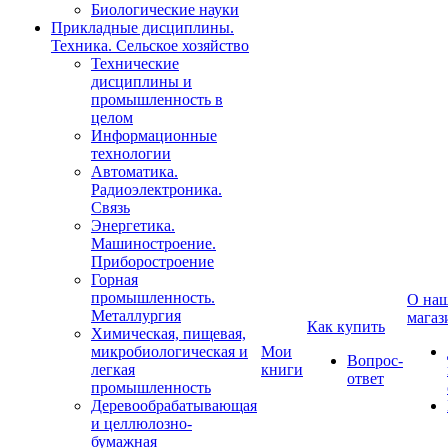
Биологические науки
Прикладные дисциплины.
Техника. Сельское хозяйство
Технические
дисциплины и
промышленность в
целом
Информационные
технологии
Автоматика.
Радиоэлектроника.
Связь
Энергетика.
Машиностроение.
Приборостроение
Горная
промышленность.
О на
Металлургия
магаз
Как купить
Химическая, пищевая,
микробиологическая и
Мои
Вопрос-
легкая
книги
ответ
промышленность
Деревообрабатывающая
и целлюлозно-
бумажная