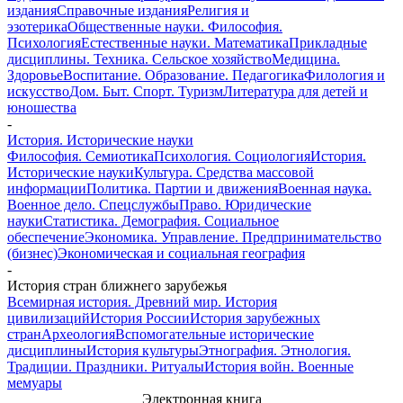
издания
Справочные издания
Религия и
эзотерика
Общественные науки. Философия.
Психология
Естественные науки. Математика
Прикладные
дисциплины. Техника. Сельское хозяйство
Медицина.
Здоровье
Воспитание. Образование. Педагогика
Филология и
искусство
Дом. Быт. Спорт. Туризм
Литература для детей и
юношества
-
История. Исторические науки
Философия. Семиотика
Психология. Социология
История.
Исторические науки
Культура. Средства массовой
информации
Политика. Партии и движения
Военная наука.
Военное дело. Спецслужбы
Право. Юридические
науки
Статистика. Демография. Социальное
обеспечение
Экономика. Управление. Предпринимательство
(бизнес)
Экономическая и социальная география
-
История стран ближнего зарубежья
Всемирная история. Древний мир. История
цивилизаций
История России
История зарубежных
стран
Археология
Вспомогательные исторические
дисциплины
История культуры
Этнография. Этнология.
Традиции. Праздники. Ритуалы
История войн. Военные
мемуары
Электронная книга