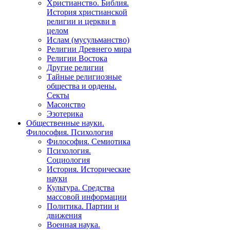
Христианство. Библия.
История христианской
религии и церкви в
целом
Ислам (мусульманство)
Религии Древнего мира
Религии Востока
Другие религии
Тайные религиозные
общества и ордены.
Секты
Масонство
Эзотерика
Общественные науки.
Философия. Психология
Философия. Семиотика
Психология.
Социология
История. Исторические
науки
Культура. Средства
массовой информации
Политика. Партии и
движения
Военная наука.