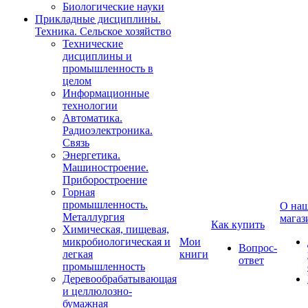
Биологические науки
Прикладные дисциплины.
Техника. Сельское хозяйство
Технические
дисциплины и
промышленность в
целом
Информационные
технологии
Автоматика.
Радиоэлектроника.
Связь
Энергетика.
Машиностроение.
Приборостроение
Горная
промышленность.
О на
Металлургия
магаз
Как купить
Химическая, пищевая,
микробиологическая и
Мои
Вопрос-
легкая
книги
ответ
промышленность
Деревообрабатывающая
и целлюлозно-
бумажная