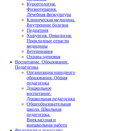
Курортология.
Физиотерапия.
Лечебная физкультура
Клиническая медицина.
Внутренние болезни
Педиатрия
Хирургия. Онкология.
Прикладные отрасли
медицины
Ветеринария
Охрана здоровья
Воспитание. Образование.
Педагогика
Организация народного
образования. Общая
педагогика
Дошкольное
воспитание.
Дошкольная педагогика
Общеобразовательная
школа. Школьная
педагогика.
Внеклассная и
внешкольная работа
Филология и искусство