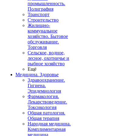
промышленность.
Полиграфия
Транспорт
Строительство
Жилищно-
коммунальное
хозяйство. Бытовое
обслуживание.
Торговля
Сельское, водное,
лесное, охотничье и
рыбное хозяйство
Ещё
Медицина. Здоровье
Здравоохранение.
Гигиена.
Эпидемиология
Фармакология.
Лекарствоведение.
Токсикология
Общая патология.
Общая терапия
Народная медицина.
Комплиментарная
медицина