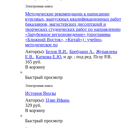
Электронная книга
Методические рекомендации к написанию
курсовых, выпускных квалификационных работ
бакалавров, магистерских диссертаций и
творческих студенческих работ по направлению
«Зарубежное регионоведение» (программы
«Ближний Восток», «Китай») : учебно-
методическое по
Автор(ы):
Белов В.И.
,
Бребдани А.
,
Журавлева
Е.В.
,
Каткова Е.Ю.
и др. ; под ред. Псху Р.В.
165 руб.
В корзину
Быстрый просмотр
Электронная книга
История Янцзы
Автор(ы):
Цзян Ифань
329 руб.
В корзину
Быстрый просмотр