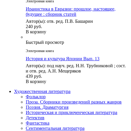
Электронная книга
Иранистика в Евразии: прошлое, настоящее,
будущее : сборник статей
Автор(ы): отв. ред. П.В. Башарин
240 руб.
В корзину
Быстрый просмотр
Электронная книга
История и культура Японии Вып. 13
Автор(ы): под науч. ред. Н.Н. Трубниковой ; сост.
и отв. ред. А.Н. Мещеряков
439 руб.
В корзину
Художественная литература
Фольклор
Проза. Сборники произведений разных жанров
Поэзия. Драматургия
Историческая и приключенческая литература
Детектив
Фантастика
Сентиментальная литература