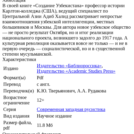
Аннотация
В своей книге «Создание Узбекистана» профессор истории
Карлтон-колледжа (США), ведущий специалист по
Центральной Азии Адиб Халид рассматривает непростые
взаимоотношения узбекской интеллигенции, местных
большевиков и Москвы. Для автора новое узбекское общество
— не просто результат Октября, но и итог реализации
национального проекта, возникшего задолго до 1917 года. А
культурная революция оказывается вовсе не только — и не в
первую очередь — социалистической, но и в существенной
степени мусульманской.
Характеристики
Издательство «Библиороссика»
,
Издано
Издательство «Academic Studies Press»
Формат(ы)
Pdf
Перевод
с англ.
Переводчик(и)
К.Ю. Тверьянович, А.А. Рудакова
Возрастное
12+
ограничение
Серия
Современная западная русистика
Вид издания
Научное издание
Размер файла,
11.8 Mб
pdf