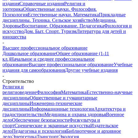
издания
Справочные издания
Религия и
эзотерика
Общественные науки. Философия.
Психология
Естественные науки. Математика
Прикладные
дисциплины. Техника. Сельское хозяйство
Медицина.
Здоровье
Воспитание. Образование. Педагогика
Филология и
искусство
Дом. Быт. Спорт. Туризм
Литература для детей и
юношества
-
Высшее профессиональное образование
Дошкольное образование
Общее образование (1-11
кл.)
Начальное и среднее профессиональное
образование
Высшее профессиональное образование
Учебные
издания для самообразования
Другие учебные издания
-
Строительство
Религия и
религиоведение
Философия
Математика
Естественно-научные
дисциплины
Общественные и гуманитарные
дисциплины
Инженерно-технические
дисциплины
Информационные технологии
Архитектура и
градостроительство
Медицина и охрана здоровья
Военное
дело
Обеспечение безопасности
Физкультура и
спорт
Сценические и экранные искусства
Издательское
дело
Педагогика и психология
Библиотечное и архивное
дело
Энергетика
Транспорт
Экология