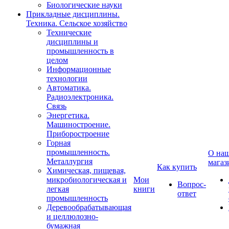
Биологические науки
Прикладные дисциплины.
Техника. Сельское хозяйство
Технические
дисциплины и
промышленность в
целом
Информационные
технологии
Автоматика.
Радиоэлектроника.
Связь
Энергетика.
Машиностроение.
Приборостроение
Горная
промышленность.
О на
Металлургия
магаз
Как купить
Химическая, пищевая,
микробиологическая и
Мои
Вопрос-
легкая
книги
ответ
промышленность
Деревообрабатывающая
и целлюлозно-
бумажная