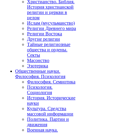
Христианство. Библия.
История христианской
религии и церкви в
целом
Ислам (мусульманство)
Религии Древнего мира
Религии Востока
Другие религии
Тайные религиозные
общества и ордены.
Секты
Масонство
Эзотерика
Общественные науки.
Философия. Психология
Философия. Семиотика
Психология.
Социология
История. Исторические
науки
Культура. Средства
массовой информации
Политика. Партии и
движения
Военная наука.