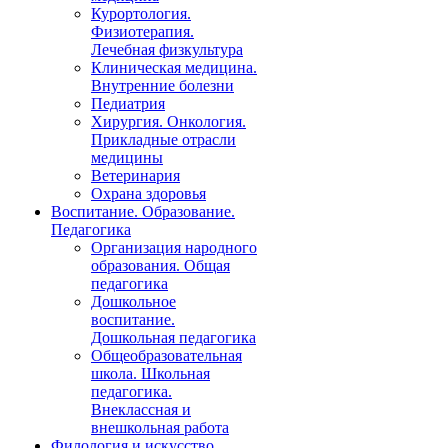
Курортология.
Физиотерапия.
Лечебная физкультура
Клиническая медицина.
Внутренние болезни
Педиатрия
Хирургия. Онкология.
Прикладные отрасли
медицины
Ветеринария
Охрана здоровья
Воспитание. Образование.
Педагогика
Организация народного
образования. Общая
педагогика
Дошкольное
воспитание.
Дошкольная педагогика
Общеобразовательная
школа. Школьная
педагогика.
Внеклассная и
внешкольная работа
Филология и искусство