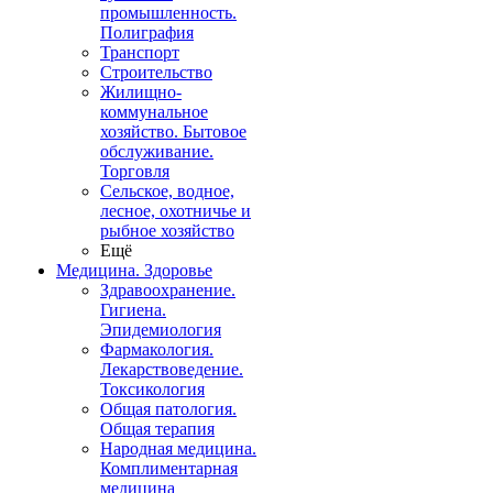
промышленность.
Полиграфия
Транспорт
Строительство
Жилищно-
коммунальное
хозяйство. Бытовое
обслуживание.
Торговля
Сельское, водное,
лесное, охотничье и
рыбное хозяйство
Ещё
Медицина. Здоровье
Здравоохранение.
Гигиена.
Эпидемиология
Фармакология.
Лекарствоведение.
Токсикология
Общая патология.
Общая терапия
Народная медицина.
Комплиментарная
медицина