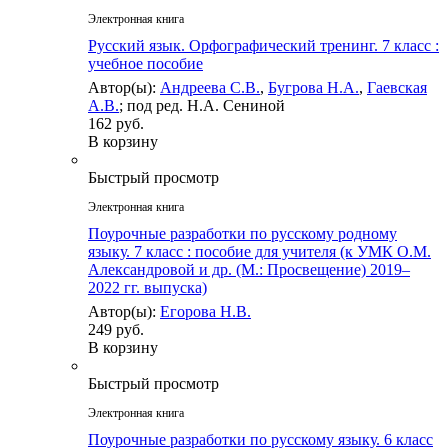
Электронная книга
Русский язык. Орфографический тренинг. 7 класс :
учебное пособие
Автор(ы):
Андреева С.В.
,
Бугрова Н.А.
,
Гаевская
А.В.
; под ред. Н.А. Сениной
162 руб.
В корзину
Быстрый просмотр
Электронная книга
Поурочные разработки по русскому родному
языку. 7 класс : пособие для учителя (к УМК О.М.
Александровой и др. (М.: Просвещение) 2019–
2022 гг. выпуска)
Автор(ы):
Егорова Н.В.
249 руб.
В корзину
Быстрый просмотр
Электронная книга
Поурочные разработки по русскому языку. 6 класс