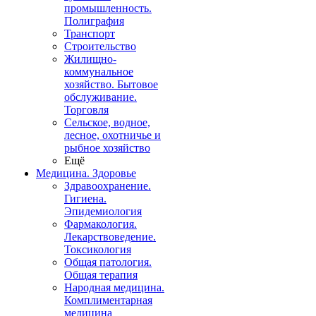
промышленность.
Полиграфия
Транспорт
Строительство
Жилищно-
коммунальное
хозяйство. Бытовое
обслуживание.
Торговля
Сельское, водное,
лесное, охотничье и
рыбное хозяйство
Ещё
Медицина. Здоровье
Здравоохранение.
Гигиена.
Эпидемиология
Фармакология.
Лекарствоведение.
Токсикология
Общая патология.
Общая терапия
Народная медицина.
Комплиментарная
медицина