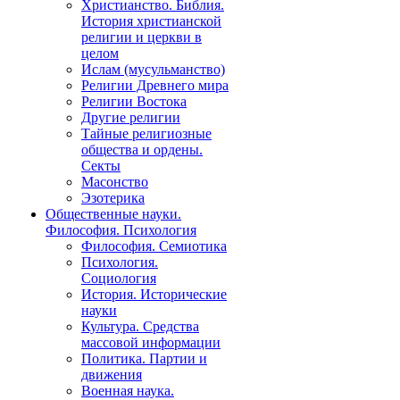
Христианство. Библия.
История христианской
религии и церкви в
целом
Ислам (мусульманство)
Религии Древнего мира
Религии Востока
Другие религии
Тайные религиозные
общества и ордены.
Секты
Масонство
Эзотерика
Общественные науки.
Философия. Психология
Философия. Семиотика
Психология.
Социология
История. Исторические
науки
Культура. Средства
массовой информации
Политика. Партии и
движения
Военная наука.