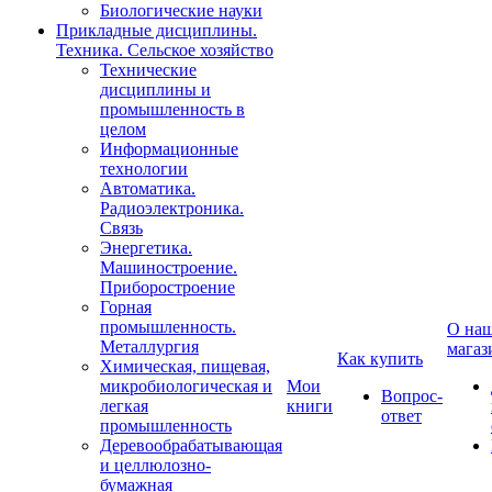
Биологические науки
Прикладные дисциплины.
Техника. Сельское хозяйство
Технические
дисциплины и
промышленность в
целом
Информационные
технологии
Автоматика.
Радиоэлектроника.
Связь
Энергетика.
Машиностроение.
Приборостроение
Горная
промышленность.
О на
Металлургия
магаз
Как купить
Химическая, пищевая,
микробиологическая и
Мои
Вопрос-
легкая
книги
ответ
промышленность
Деревообрабатывающая
и целлюлозно-
бумажная