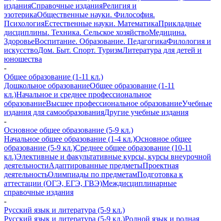
издания
Справочные издания
Религия и
эзотерика
Общественные науки. Философия.
Психология
Естественные науки. Математика
Прикладные
дисциплины. Техника. Сельское хозяйство
Медицина.
Здоровье
Воспитание. Образование. Педагогика
Филология и
искусство
Дом. Быт. Спорт. Туризм
Литература для детей и
юношества
-
Общее образование (1-11 кл.)
Дошкольное образование
Общее образование (1-11
кл.)
Начальное и среднее профессиональное
образование
Высшее профессиональное образование
Учебные
издания для самообразования
Другие учебные издания
-
Основное общее образование (5-9 кл.)
Начальное общее образование (1-4 кл.)
Основное общее
образование (5-9 кл.)
Среднее общее образование (10-11
кл.)
Элективные и факультативные курсы, курсы внеурочной
деятельности
Адаптированные предметы
Проектная
деятельность
Олимпиады по предметам
Подготовка к
аттестации (ОГЭ, ЕГЭ, ГВЭ)
Междисциплинарные
справочные издания
-
Русский язык и литература (5-9 кл.)
Русский язык и литература (5-9 кл.)
Родной язык и родная