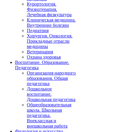
Курортология.
Физиотерапия.
Лечебная физкультура
Клиническая медицина.
Внутренние болезни
Педиатрия
Хирургия. Онкология.
Прикладные отрасли
медицины
Ветеринария
Охрана здоровья
Воспитание. Образование.
Педагогика
Организация народного
образования. Общая
педагогика
Дошкольное
воспитание.
Дошкольная педагогика
Общеобразовательная
школа. Школьная
педагогика.
Внеклассная и
внешкольная работа
Филология и искусство