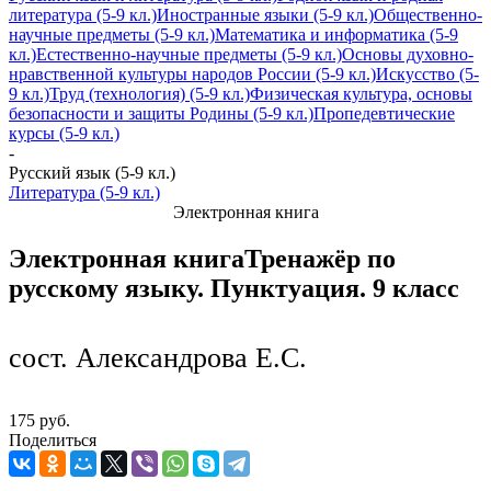
литература (5-9 кл.)
Иностранные языки (5-9 кл.)
Общественно-
научные предметы (5-9 кл.)
Математика и информатика (5-9
кл.)
Естественно-научные предметы (5-9 кл.)
Основы духовно-
нравственной культуры народов России (5-9 кл.)
Искусство (5-
9 кл.)
Труд (технология) (5-9 кл.)
Физическая культура, основы
безопасности и защиты Родины (5-9 кл.)
Пропедевтические
курсы (5-9 кл.)
-
Русский язык (5-9 кл.)
Литература (5-9 кл.)
Электронная книга
Электронная книга
Тренажёр по
русскому языку. Пунктуация. 9 класс
сост. Александрова Е.С.
175 руб.
Поделиться