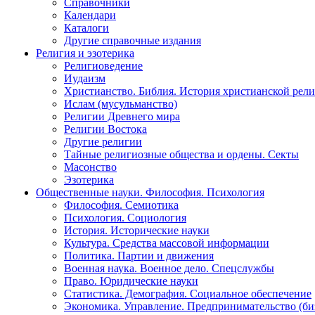
Справочники
Календари
Каталоги
Другие справочные издания
Религия и эзотерика
Религиоведение
Иудаизм
Христианство. Библия. История христианской рели
Ислам (мусульманство)
Религии Древнего мира
Религии Востока
Другие религии
Тайные религиозные общества и ордены. Секты
Масонство
Эзотерика
Общественные науки. Философия. Психология
Философия. Семиотика
Психология. Социология
История. Исторические науки
Культура. Средства массовой информации
Политика. Партии и движения
Военная наука. Военное дело. Спецслужбы
Право. Юридические науки
Статистика. Демография. Социальное обеспечение
Экономика. Управление. Предпринимательство (би