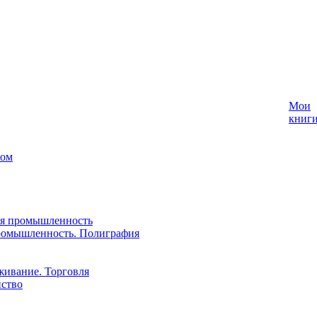
Мои
книг
лом
ая промышленность
ромышленность. Полиграфия
живание. Торговля
йство