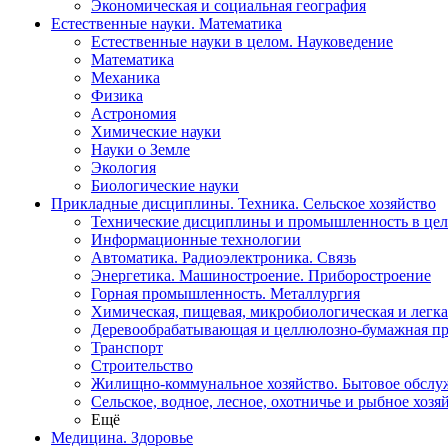
Экономическая и социальная география
Естественные науки. Математика
Естественные науки в целом. Науковедение
Математика
Механика
Физика
Астрономия
Химические науки
Науки о Земле
Экология
Биологические науки
Прикладные дисциплины. Техника. Сельское хозяйство
Технические дисциплины и промышленность в це
Информационные технологии
Автоматика. Радиоэлектроника. Связь
Энергетика. Машиностроение. Приборостроение
Горная промышленность. Металлургия
Химическая, пищевая, микробиологическая и легк
Деревообрабатывающая и целлюлозно-бумажная п
Транспорт
Строительство
Жилищно-коммунальное хозяйство. Бытовое обслу
Сельское, водное, лесное, охотничье и рыбное хозя
Ещё
Медицина. Здоровье