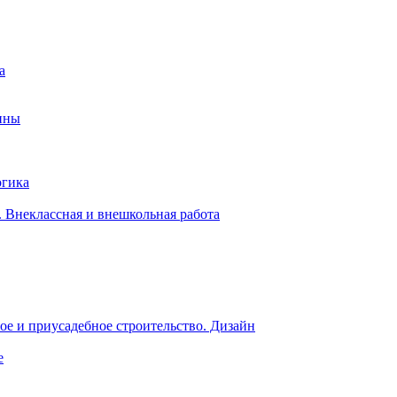
а
ины
огика
 Внеклассная и внешкольная работа
е и приусадебное строительство. Дизайн
е