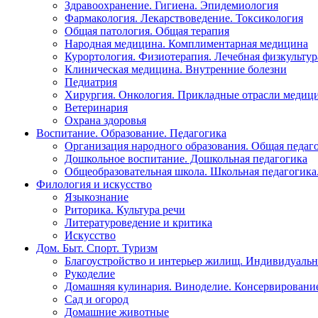
Здравоохранение. Гигиена. Эпидемиология
Фармакология. Лекарствоведение. Токсикология
Общая патология. Общая терапия
Народная медицина. Комплиментарная медицина
Курортология. Физиотерапия. Лечебная физкультур
Клиническая медицина. Внутренние болезни
Педиатрия
Хирургия. Онкология. Прикладные отрасли медиц
Ветеринария
Охрана здоровья
Воспитание. Образование. Педагогика
Организация народного образования. Общая педаг
Дошкольное воспитание. Дошкольная педагогика
Общеобразовательная школа. Школьная педагогика.
Филология и искусство
Языкознание
Риторика. Культура речи
Литературоведение и критика
Искусство
Дом. Быт. Спорт. Туризм
Благоустройство и интерьер жилищ. Индивидуально
Рукоделие
Домашняя кулинария. Виноделие. Консервировани
Сад и огород
Домашние животные