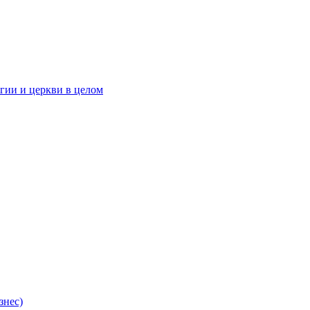
гии и церкви в целом
знес)