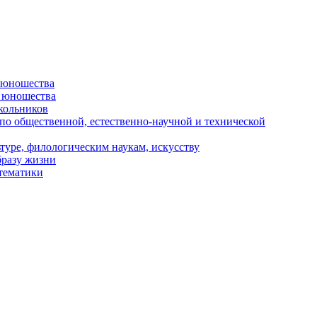
и юношества
и юношества
кольников
 по общественной, естественно-научной и технической
туре, филологическим наукам, искусству
бразу жизни
 тематики