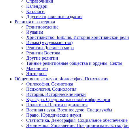
Справочники
Календари
Каталоги
Другие справочные издания
Религия и эзотерика
Религиоведение
Иудаизм
Христианство. Библия. История христианской рели
Ислам (мусульманство)
Религии Древнего мира
Религии Востока
Другие религии
Тайные религиозные общества и ордены. Секты
Масонство
Эзотерика
Общественные науки. Философия. Психология
Философия. Семиотика
Психология. Социология
История. Исторические науки
Культура. Средства массовой информации
Политика. Партии и движения
Военная наука. Военное дело. Спецслужбы
Право. Юридические науки
Статистика. Демография. Социальное обеспечение
Экономика. Управление. Предпринимательство (би