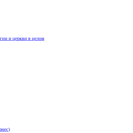
гии и церкви в целом
знес)