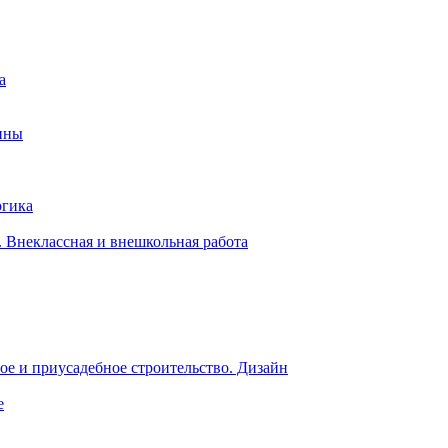
а
ины
огика
 Внеклассная и внешкольная работа
е и приусадебное строительство. Дизайн
е