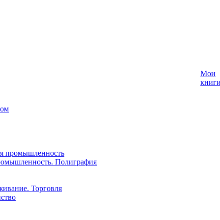
Мои
книг
лом
ая промышленность
ромышленность. Полиграфия
живание. Торговля
йство