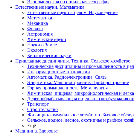
Экономическая и социальная география
Естественные науки. Математика
Естественные науки в целом. Науковедение
Математика
Механика
Физика
Астрономия
Химические науки
Науки о Земле
Экология
Биологические науки
Прикладные дисциплины. Техника. Сельское хозяйство
Технические дисциплины и промышленность в це
Информационные технологии
Автоматика. Радиоэлектроника. Связь
Энергетика. Машиностроение. Приборостроение
Горная промышленность. Металлургия
Химическая, пищевая, микробиологическая и легк
Деревообрабатывающая и целлюлозно-бумажная п
Транспорт
Строительство
Жилищно-коммунальное хозяйство. Бытовое обслу
Сельское, водное, лесное, охотничье и рыбное хозя
Ещё
Медицина. Здоровье