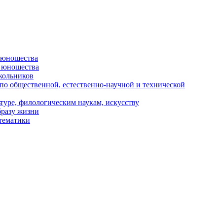
и юношества
и юношества
кольников
 по общественной, естественно-научной и технической
туре, филологическим наукам, искусству
бразу жизни
 тематики