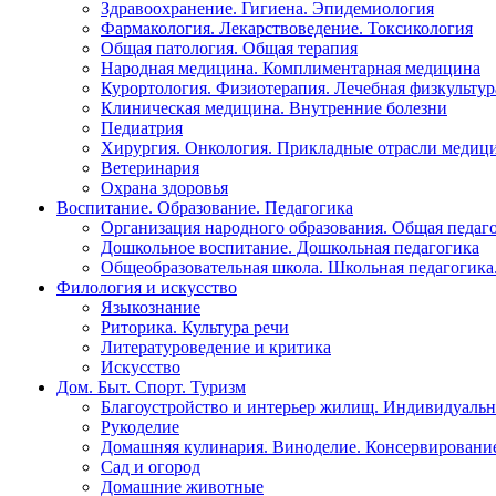
Здравоохранение. Гигиена. Эпидемиология
Фармакология. Лекарствоведение. Токсикология
Общая патология. Общая терапия
Народная медицина. Комплиментарная медицина
Курортология. Физиотерапия. Лечебная физкультур
Клиническая медицина. Внутренние болезни
Педиатрия
Хирургия. Онкология. Прикладные отрасли медиц
Ветеринария
Охрана здоровья
Воспитание. Образование. Педагогика
Организация народного образования. Общая педаг
Дошкольное воспитание. Дошкольная педагогика
Общеобразовательная школа. Школьная педагогика.
Филология и искусство
Языкознание
Риторика. Культура речи
Литературоведение и критика
Искусство
Дом. Быт. Спорт. Туризм
Благоустройство и интерьер жилищ. Индивидуально
Рукоделие
Домашняя кулинария. Виноделие. Консервировани
Сад и огород
Домашние животные