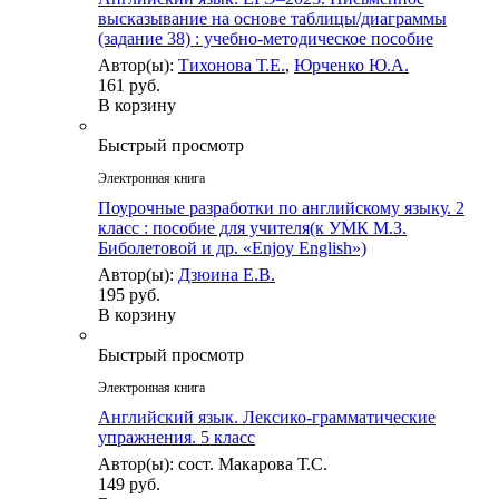
высказывание на основе таблицы/диаграммы
(задание 38) : учебно-методическое пособие
Автор(ы):
Тихонова Т.Е.
,
Юрченко Ю.А.
161 руб.
В корзину
Быстрый просмотр
Электронная книга
Поурочные разработки по английскому языку. 2
класс : пособие для учителя(к УМК М.З.
Биболетовой и др. «Enjoy English»)
Автор(ы):
Дзюина Е.В.
195 руб.
В корзину
Быстрый просмотр
Электронная книга
Английский язык. Лексико-грамматические
упражнения. 5 класс
Автор(ы): сост. Макарова Т.С.
149 руб.