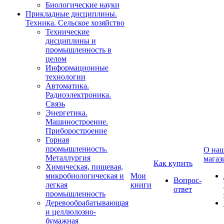
Биологические науки
Прикладные дисциплины.
Техника. Сельское хозяйство
Технические
дисциплины и
промышленность в
целом
Информационные
технологии
Автоматика.
Радиоэлектроника.
Связь
Энергетика.
Машиностроение.
Приборостроение
Горная
промышленность.
О на
Металлургия
магаз
Как купить
Химическая, пищевая,
микробиологическая и
Мои
Вопрос-
легкая
книги
ответ
промышленность
Деревообрабатывающая
и целлюлозно-
бумажная