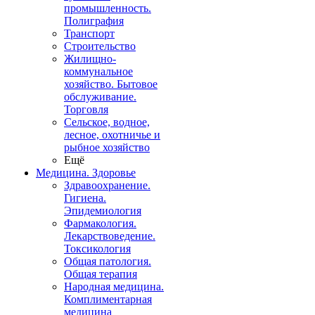
промышленность.
Полиграфия
Транспорт
Строительство
Жилищно-
коммунальное
хозяйство. Бытовое
обслуживание.
Торговля
Сельское, водное,
лесное, охотничье и
рыбное хозяйство
Ещё
Медицина. Здоровье
Здравоохранение.
Гигиена.
Эпидемиология
Фармакология.
Лекарствоведение.
Токсикология
Общая патология.
Общая терапия
Народная медицина.
Комплиментарная
медицина