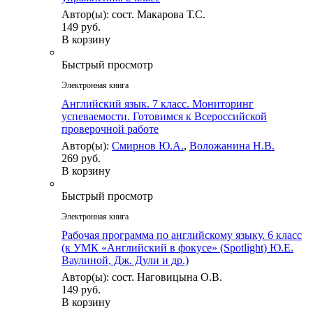
Автор(ы): сост. Макарова Т.С.
149 руб.
В корзину
Быстрый просмотр
Электронная книга
Английский язык. 7 класс. Мониторинг
успеваемости. Готовимся к Всероссийской
проверочной работе
Автор(ы):
Смирнов Ю.А.
,
Воложанина Н.В.
269 руб.
В корзину
Быстрый просмотр
Электронная книга
Рабочая программа по английскому языку. 6 класс
(к УМК «Английский в фокусе» (Spotlight) Ю.Е.
Ваулиной, Дж. Дули и др.)
Автор(ы): сост. Наговицына О.В.
149 руб.
В корзину