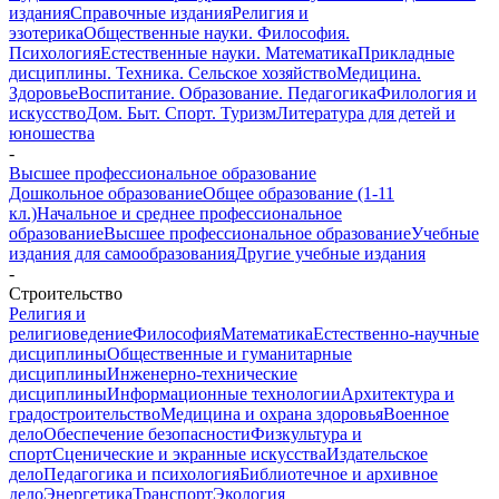
издания
Справочные издания
Религия и
эзотерика
Общественные науки. Философия.
Психология
Естественные науки. Математика
Прикладные
дисциплины. Техника. Сельское хозяйство
Медицина.
Здоровье
Воспитание. Образование. Педагогика
Филология и
искусство
Дом. Быт. Спорт. Туризм
Литература для детей и
юношества
-
Высшее профессиональное образование
Дошкольное образование
Общее образование (1-11
кл.)
Начальное и среднее профессиональное
образование
Высшее профессиональное образование
Учебные
издания для самообразования
Другие учебные издания
-
Строительство
Религия и
религиоведение
Философия
Математика
Естественно-научные
дисциплины
Общественные и гуманитарные
дисциплины
Инженерно-технические
дисциплины
Информационные технологии
Архитектура и
градостроительство
Медицина и охрана здоровья
Военное
дело
Обеспечение безопасности
Физкультура и
спорт
Сценические и экранные искусства
Издательское
дело
Педагогика и психология
Библиотечное и архивное
дело
Энергетика
Транспорт
Экология