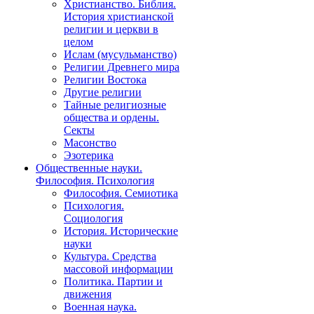
Христианство. Библия.
История христианской
религии и церкви в
целом
Ислам (мусульманство)
Религии Древнего мира
Религии Востока
Другие религии
Тайные религиозные
общества и ордены.
Секты
Масонство
Эзотерика
Общественные науки.
Философия. Психология
Философия. Семиотика
Психология.
Социология
История. Исторические
науки
Культура. Средства
массовой информации
Политика. Партии и
движения
Военная наука.