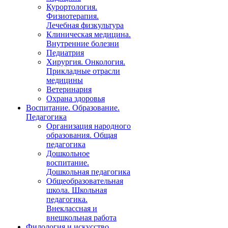
Курортология.
Физиотерапия.
Лечебная физкультура
Клиническая медицина.
Внутренние болезни
Педиатрия
Хирургия. Онкология.
Прикладные отрасли
медицины
Ветеринария
Охрана здоровья
Воспитание. Образование.
Педагогика
Организация народного
образования. Общая
педагогика
Дошкольное
воспитание.
Дошкольная педагогика
Общеобразовательная
школа. Школьная
педагогика.
Внеклассная и
внешкольная работа
Филология и искусство