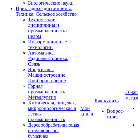
Биологические науки
Прикладные дисциплины.
Техника. Сельское хозяйство
Технические
дисциплины и
промышленность в
целом
Информационные
технологии
Автоматика.
Радиоэлектроника.
Связь
Энергетика.
Машиностроение.
Приборостроение
Горная
промышленность.
О на
Металлургия
магаз
Как купить
Химическая, пищевая,
микробиологическая и
Мои
Вопрос-
легкая
книги
ответ
промышленность
Деревообрабатывающая
и целлюлозно-
бумажная