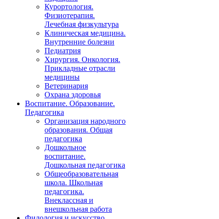
Курортология.
Физиотерапия.
Лечебная физкультура
Клиническая медицина.
Внутренние болезни
Педиатрия
Хирургия. Онкология.
Прикладные отрасли
медицины
Ветеринария
Охрана здоровья
Воспитание. Образование.
Педагогика
Организация народного
образования. Общая
педагогика
Дошкольное
воспитание.
Дошкольная педагогика
Общеобразовательная
школа. Школьная
педагогика.
Внеклассная и
внешкольная работа
Филология и искусство