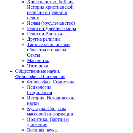
Христианство. Библия.
История христианской
религии и церкви в
целом
Ислам (мусульманство)
Религии Древнего мира
Религии Востока
Другие религии
Тайные религиозные
общества и ордены.
Секты
Масонство
Эзотерика
Общественные науки.
Философия. Психология
Философия. Семиотика
Психология.
Социология
История. Исторические
науки
Культура. Средства
массовой информации
Политика. Партии и
движения
Военная наука.