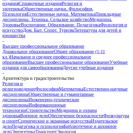
издания
Справочные издания
Религия и
эзотерика
Общественные науки. Философия.
Психология
Естественные науки. Математика
Прикладные
дисциплины. Техника. Сельское хозяйство
Медицина.
Здоровье
Воспитание. Образование. Педагогика
Филология и
искусство
Дом. Быт. Спорт. Туризм
Литература для детей и
юношества
-
Высшее профессиональное образование
Дошкольное образование
Общее образование (1-11
кл.)
Начальное и среднее профессиональное
образование
Высшее профессиональное образование
Учебные
издания для самообразования
Другие учебные издания
-
Архитектура и градостроительство
Религия и
религиоведение
Философия
Математика
Естественно-научные
дисциплины
Общественные и гуманитарные
дисциплины
Инженерно-технические
дисциплины
Информационные
технологии
Строительство
Медицина и охрана
здоровья
Военное дело
Обеспечение безопасности
Физкультура
и спорт
Сценические и экранные искусства
Издательское
дело
Педагогика и психология
Библиотечное и архивное
дело
Энергетика
Транспорт
Экология