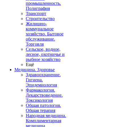
промышленность.
Полиграфия
Транспорт
Строительство
Жилищно-
коммунальное
хозяйство. Бытовое
обслуживание.
Торговля
Сельское, водное,
лесное, охотничье и
рыбное хозяйство
Ещё
Медицина. Здоровье
Здравоохранение.
Гигиена.
Эпидемиология
Фармакология.
Лекарствоведение.
Токсикология
Общая патология.
Общая терапия
Народная медицина.
Комплиментарная
медицина