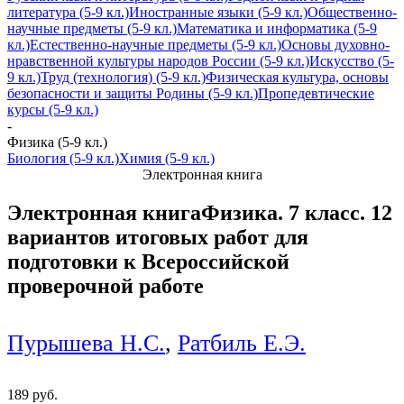
литература (5-9 кл.)
Иностранные языки (5-9 кл.)
Общественно-
научные предметы (5-9 кл.)
Математика и информатика (5-9
кл.)
Естественно-научные предметы (5-9 кл.)
Основы духовно-
нравственной культуры народов России (5-9 кл.)
Искусство (5-
9 кл.)
Труд (технология) (5-9 кл.)
Физическая культура, основы
безопасности и защиты Родины (5-9 кл.)
Пропедевтические
курсы (5-9 кл.)
-
Физика (5-9 кл.)
Биология (5-9 кл.)
Химия (5-9 кл.)
Электронная книга
Электронная книга
Физика. 7 класс. 12
вариантов итоговых работ для
подготовки к Всероссийской
проверочной работе
Пурышева Н.С.
,
Ратбиль Е.Э.
189 руб.