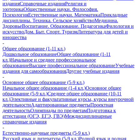
издания
Справочные издания
Религия и
эзотерика
Общественные науки. Философия.
Психология
Естественные науки. Математика
Прикладные
дисциплины. Техника. Сельское хозяйство
Медицина.
Здоровье
Воспитание. Образование. Педагогика
Филология и
искусство
Дом. Быт. Спорт. Туризм
Литература для детей и
юношества
-
Общее образование (1-11 кл.)
Дошкольное образование
Общее образование (1-11
кл.)
Начальное и среднее профессиональное
образование
Высшее профессиональное образование
Учебные
издания для самообразования
Другие учебные издания
-
Основное общее образование (5-9 кл.)
Начальное общее образование (1-4 кл.)
Основное общее
образование (5-9 кл.)
Среднее общее образование (10-11
кл.)
Элективные и факультативные курсы, курсы внеурочной
деятельности
Адаптированные предметы
Проектная
деятельность
Олимпиады по предметам
Подготовка к
аттестации (ОГЭ, ЕГЭ, ГВЭ)
Междисциплинарные
справочные издания
-
Естественно-научные предметы (5-9 кл.)
Русский язык и литература (5-9 кл.)
Родной язык и родная