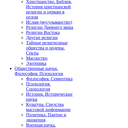
Христианство. Библия.
История христианской
религии и церкви в
целом
Ислам (мусульманство)
Религии Древнего мира
Религии Востока
Другие религии
Тайные религиозные
общества и ордены.
Секты
Масонство
Эзотерика
Общественные науки.
Философия. Психология
Философия. Семиотика
Психология.
Социология
История. Исторические
науки
Культура. Средства
массовой информации
Политика. Партии и
движения
Военная наука.