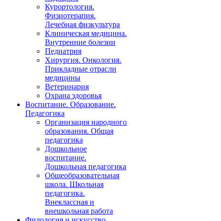
Курортология.
Физиотерапия.
Лечебная физкультура
Клиническая медицина.
Внутренние болезни
Педиатрия
Хирургия. Онкология.
Прикладные отрасли
медицины
Ветеринария
Охрана здоровья
Воспитание. Образование.
Педагогика
Организация народного
образования. Общая
педагогика
Дошкольное
воспитание.
Дошкольная педагогика
Общеобразовательная
школа. Школьная
педагогика.
Внеклассная и
внешкольная работа
Филология и искусство