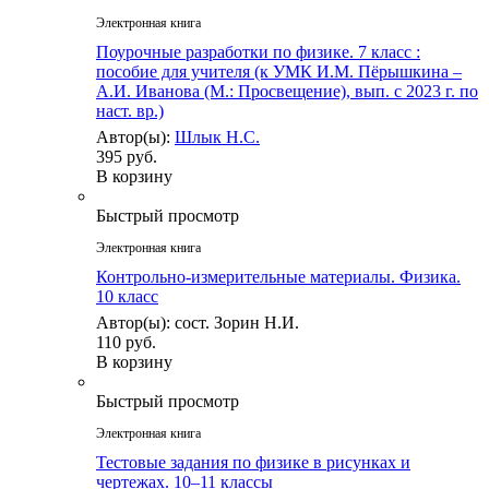
Электронная книга
Поурочные разработки по физике. 7 класс :
пособие для учителя (к УМК И.М. Пёрышкина –
А.И. Иванова (М.: Просвещение), вып. с 2023 г. по
наст. вр.)
Автор(ы):
Шлык Н.С.
395 руб.
В корзину
Быстрый просмотр
Электронная книга
Контрольно-измерительные материалы. Физика.
10 класс
Автор(ы): сост. Зорин Н.И.
110 руб.
В корзину
Быстрый просмотр
Электронная книга
Тестовые задания по физике в рисунках и
чертежах. 10–11 классы