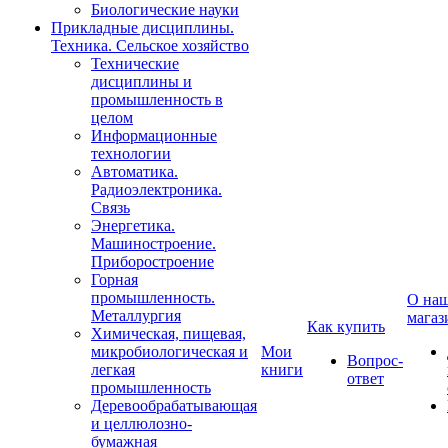
Биологические науки
Прикладные дисциплины.
Техника. Сельское хозяйство
Технические
дисциплины и
промышленность в
целом
Информационные
технологии
Автоматика.
Радиоэлектроника.
Связь
Энергетика.
Машиностроение.
Приборостроение
Горная
промышленность.
О на
Металлургия
магаз
Как купить
Химическая, пищевая,
микробиологическая и
Мои
Вопрос-
легкая
книги
ответ
промышленность
Деревообрабатывающая
и целлюлозно-
бумажная