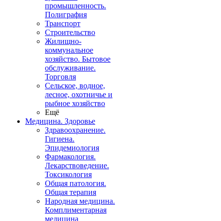
промышленность.
Полиграфия
Транспорт
Строительство
Жилищно-
коммунальное
хозяйство. Бытовое
обслуживание.
Торговля
Сельское, водное,
лесное, охотничье и
рыбное хозяйство
Ещё
Медицина. Здоровье
Здравоохранение.
Гигиена.
Эпидемиология
Фармакология.
Лекарствоведение.
Токсикология
Общая патология.
Общая терапия
Народная медицина.
Комплиментарная
медицина