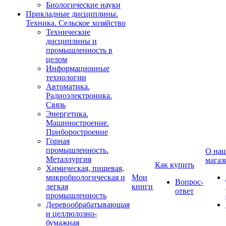
Биологические науки
Прикладные дисциплины.
Техника. Сельское хозяйство
Технические
дисциплины и
промышленность в
целом
Информационные
технологии
Автоматика.
Радиоэлектроника.
Связь
Энергетика.
Машиностроение.
Приборостроение
Горная
промышленность.
О на
Металлургия
магаз
Как купить
Химическая, пищевая,
микробиологическая и
Мои
Вопрос-
легкая
книги
ответ
промышленность
Деревообрабатывающая
и целлюлозно-
бумажная