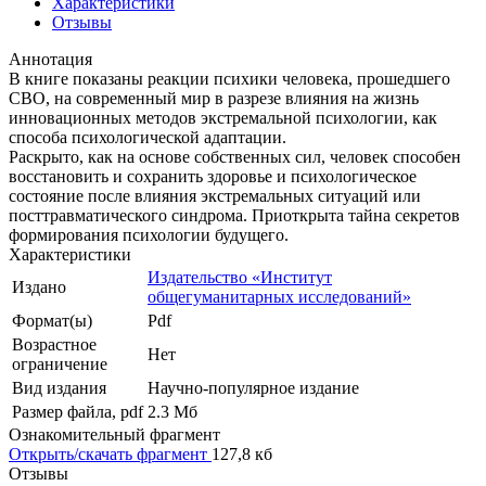
Характеристики
Отзывы
Аннотация
В книге показаны реакции психики человека, прошедшего
СВО, на современный мир в разрезе влияния на жизнь
инновационных методов экстремальной психологии, как
способа психологической адаптации.
Раскрыто, как на основе собственных сил, человек способен
восстановить и сохранить здоровье и психологическое
состояние после влияния экстремальных ситуаций или
посттравматического синдрома. Приоткрыта тайна секретов
формирования психологии будущего.
Характеристики
Издательство «Институт
Издано
общегуманитарных исследований»
Формат(ы)
Pdf
Возрастное
Нет
ограничение
Вид издания
Научно-популярное издание
Размер файла, pdf
2.3 Mб
Ознакомительный фрагмент
Открыть/скачать фрагмент
127,8 кб
Отзывы