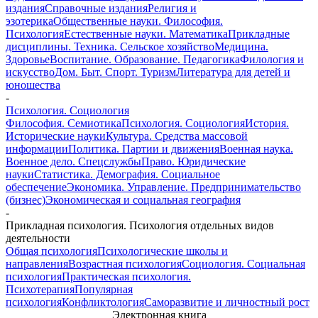
издания
Справочные издания
Религия и
эзотерика
Общественные науки. Философия.
Психология
Естественные науки. Математика
Прикладные
дисциплины. Техника. Сельское хозяйство
Медицина.
Здоровье
Воспитание. Образование. Педагогика
Филология и
искусство
Дом. Быт. Спорт. Туризм
Литература для детей и
юношества
-
Психология. Социология
Философия. Семиотика
Психология. Социология
История.
Исторические науки
Культура. Средства массовой
информации
Политика. Партии и движения
Военная наука.
Военное дело. Спецслужбы
Право. Юридические
науки
Статистика. Демография. Социальное
обеспечение
Экономика. Управление. Предпринимательство
(бизнес)
Экономическая и социальная география
-
Прикладная психология. Психология отдельных видов
деятельности
Общая психология
Психологические школы и
направления
Возрастная психология
Социология. Социальная
психология
Практическая психология.
Психотерапия
Популярная
психология
Конфликтология
Саморазвитие и личностный рост
Электронная книга