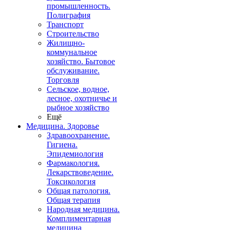
промышленность.
Полиграфия
Транспорт
Строительство
Жилищно-
коммунальное
хозяйство. Бытовое
обслуживание.
Торговля
Сельское, водное,
лесное, охотничье и
рыбное хозяйство
Ещё
Медицина. Здоровье
Здравоохранение.
Гигиена.
Эпидемиология
Фармакология.
Лекарствоведение.
Токсикология
Общая патология.
Общая терапия
Народная медицина.
Комплиментарная
медицина