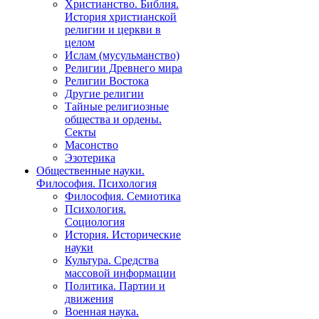
Христианство. Библия.
История христианской
религии и церкви в
целом
Ислам (мусульманство)
Религии Древнего мира
Религии Востока
Другие религии
Тайные религиозные
общества и ордены.
Секты
Масонство
Эзотерика
Общественные науки.
Философия. Психология
Философия. Семиотика
Психология.
Социология
История. Исторические
науки
Культура. Средства
массовой информации
Политика. Партии и
движения
Военная наука.