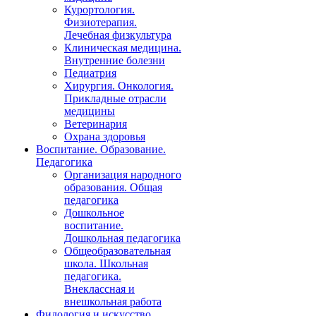
Курортология.
Физиотерапия.
Лечебная физкультура
Клиническая медицина.
Внутренние болезни
Педиатрия
Хирургия. Онкология.
Прикладные отрасли
медицины
Ветеринария
Охрана здоровья
Воспитание. Образование.
Педагогика
Организация народного
образования. Общая
педагогика
Дошкольное
воспитание.
Дошкольная педагогика
Общеобразовательная
школа. Школьная
педагогика.
Внеклассная и
внешкольная работа
Филология и искусство