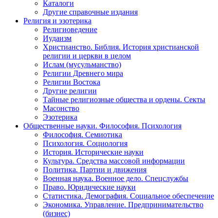
Каталоги
Другие справочные издания
Религия и эзотерика
Религиоведение
Иудаизм
Христианство. Библия. История христианской
религии и церкви в целом
Ислам (мусульманство)
Религии Древнего мира
Религии Востока
Другие религии
Тайные религиозные общества и ордены. Секты
Масонство
Эзотерика
Общественные науки. Философия. Психология
Философия. Семиотика
Психология. Социология
История. Исторические науки
Культура. Средства массовой информации
Политика. Партии и движения
Военная наука. Военное дело. Спецслужбы
Право. Юридические науки
Статистика. Демография. Социальное обеспечение
Экономика. Управление. Предпринимательство
(бизнес)