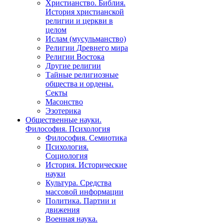
Христианство. Библия.
История христианской
религии и церкви в
целом
Ислам (мусульманство)
Религии Древнего мира
Религии Востока
Другие религии
Тайные религиозные
общества и ордены.
Секты
Масонство
Эзотерика
Общественные науки.
Философия. Психология
Философия. Семиотика
Психология.
Социология
История. Исторические
науки
Культура. Средства
массовой информации
Политика. Партии и
движения
Военная наука.