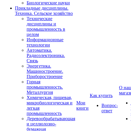
Биологические науки
Прикладные дисциплины.
Техника. Сельское хозяйство
Технические
дисциплины и
промышленность в
целом
Информационные
технологии
Автоматика.
Радиоэлектроника.
Связь
Энергетика.
Машиностроение.
Приборостроение
Горная
промышленность.
О на
Металлургия
магаз
Как купить
Химическая, пищевая,
микробиологическая и
Мои
Вопрос-
легкая
книги
ответ
промышленность
Деревообрабатывающая
и целлюлозно-
бумажная