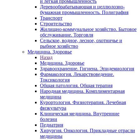
и легкая промышленность
Деревообрабатывающая и целлюлозно-
бумажная промышленность. Полиграфия
Транспорт
Строительство
Жилищно-коммунальное хозяйство. Бытовое
обслуживание. Торговля
Сельское, водное, лесное, охотничье и
рыбное хозяйство
Медицина. Здоровье
Назад
Медицина. Здоровье
Здравоохранение. Гигиена. Эпидемиология
Фармакология. Лекарствоведение.
Токсикология
Общая патология. Общая терапия
Народная медицина. Комплиментарная
медицина
Курортология. Физиотерапия. Лечебная
физкультура
Клиническая медицина. Внутренние
болезни
Педиатрия
Хирургия. Онкология. Прикладные отрасли
медицины