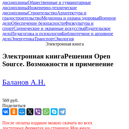
дисциплины
Общественные и гуманитарные
дисциплины
Инженерно-технические
дисциплины
Строительство
Архитектура и
градостроительство
Медицина и охрана здоровья
Военное
дело
Обеспечение безопасности
Физкультура и
спорт
Сценические и экранные искусства
Издательское
дело
Педагогика и психология
Библиотечное и архивное
дело
Энергетика
Транспорт
Экология
Электронная книга
Электронная книга
Решения Open
Source. Возможности и применение
Баланов А.Н.
569 руб.
Поделиться
После оплаты издание можно скачать во всех
доступных форматах
на странице
Мои книги