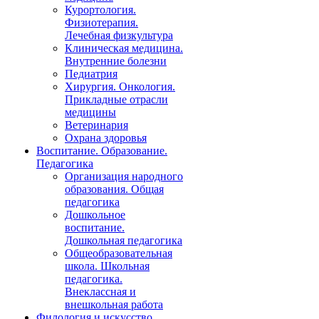
Курортология.
Физиотерапия.
Лечебная физкультура
Клиническая медицина.
Внутренние болезни
Педиатрия
Хирургия. Онкология.
Прикладные отрасли
медицины
Ветеринария
Охрана здоровья
Воспитание. Образование.
Педагогика
Организация народного
образования. Общая
педагогика
Дошкольное
воспитание.
Дошкольная педагогика
Общеобразовательная
школа. Школьная
педагогика.
Внеклассная и
внешкольная работа
Филология и искусство