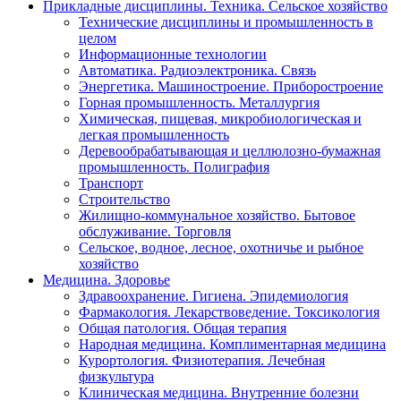
Прикладные дисциплины. Техника. Сельское хозяйство
Технические дисциплины и промышленность в
целом
Информационные технологии
Автоматика. Радиоэлектроника. Связь
Энергетика. Машиностроение. Приборостроение
Горная промышленность. Металлургия
Химическая, пищевая, микробиологическая и
легкая промышленность
Деревообрабатывающая и целлюлозно-бумажная
промышленность. Полиграфия
Транспорт
Строительство
Жилищно-коммунальное хозяйство. Бытовое
обслуживание. Торговля
Сельское, водное, лесное, охотничье и рыбное
хозяйство
Медицина. Здоровье
Здравоохранение. Гигиена. Эпидемиология
Фармакология. Лекарствоведение. Токсикология
Общая патология. Общая терапия
Народная медицина. Комплиментарная медицина
Курортология. Физиотерапия. Лечебная
физкультура
Клиническая медицина. Внутренние болезни