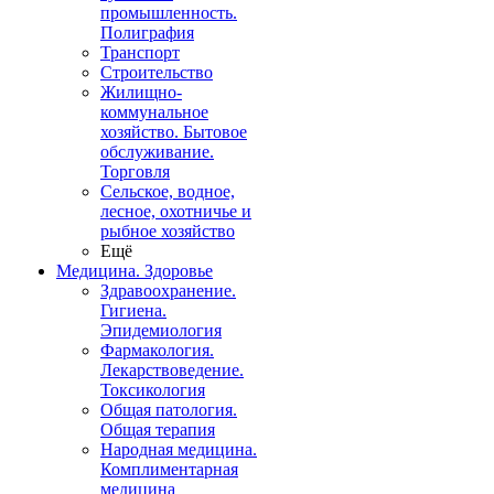
промышленность.
Полиграфия
Транспорт
Строительство
Жилищно-
коммунальное
хозяйство. Бытовое
обслуживание.
Торговля
Сельское, водное,
лесное, охотничье и
рыбное хозяйство
Ещё
Медицина. Здоровье
Здравоохранение.
Гигиена.
Эпидемиология
Фармакология.
Лекарствоведение.
Токсикология
Общая патология.
Общая терапия
Народная медицина.
Комплиментарная
медицина