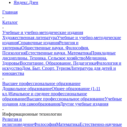
Яндекс.Дзен
Главная
-
Каталог
-
Учебные и учебно-методические издания
Художественная литература
Учебные и учебно-методические
издания
Справочные издания
Религия и
эзотерика
Общественные науки. Философия.
Психология
Естественные науки. Математика
Прикладные
дисциплины. Техника. Сельское хозяйство
Медицина.
Здоровье
Воспитание. Образование. Педагогика
Филология и
искусство
Дом. Быт. Спорт. Туризм
Литература для детей и
юношества
-
Высшее профессиональное образование
Дошкольное образование
Общее образование (1-11
кл.)
Начальное и среднее профессиональное
образование
Высшее профессиональное образование
Учебные
издания для самообразования
Другие учебные издания
-
Информационные технологии
Религия и
религиоведение
Философия
Математика
Естественно-научные