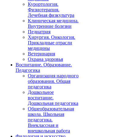
Курортология.
Физиотерапия.
Лечебная физкультура
Клиническая медицина.
Внутренние болезни
Педиатрия
Хирургия. Онкология.
Прикладные отрасли
медицины
Ветеринария
Охрана здоровья
Воспитание. Образование.
Педагогика
Организация народного
образования. Общая
педагогика
Дошкольное
воспитание.
Дошкольная педагогика
Общеобразовательная
школа. Школьная
педагогика.
Внеклассная и
внешкольная работа
Филология и искусство