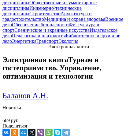
дисциплины
Общественные и гуманитарные
дисциплины
Инженерно-технические
дисциплины
Строительство
Архитектура и
градостроительство
Медицина и охрана здоровья
Военное
дело
Обеспечение безопасности
Физкультура и
спорт
Сценические и экранные искусства
Издательское
дело
Педагогика и психология
Библиотечное и архивное
дело
Энергетика
Транспорт
Экология
Электронная книга
Электронная книга
Туризм и
гостеприимство. Управление,
оптимизация и технологии
Баланов А.Н.
Новинка
669 руб.
Поделиться