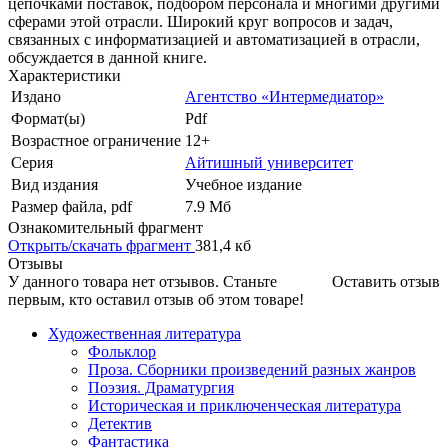
цепочками поставок, подбором персонала и многими другими
сферами этой отрасли. Широкий круг вопросов и задач,
связанных с информатизацией и автоматизацией в отрасли,
обсуждается в данной книге.
Характеристики
Издано
Агентство «Интермедиатор»
Формат(ы)
Pdf
Возрастное ограничение
12+
Серия
Айтишный университет
Вид издания
Учебное издание
Размер файла, pdf
7.9 Mб
Ознакомительный фрагмент
Открыть/скачать фрагмент
381,4 кб
Отзывы
У данного товара нет отзывов. Станьте
Оставить отзыв
первым, кто оставил отзыв об этом товаре!
Художественная литература
Фольклор
Проза. Сборники произведений разных жанров
Поэзия. Драматургия
Историческая и приключенческая литература
Детектив
Фантастика