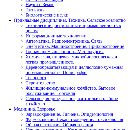
Науки о Земле
Экология
Биологические науки
Прикладные дисциплины. Техника. Сельское хозяйство
Технические дисциплины и промышленность в
целом
Информационные технологии
Автоматика. Радиоэлектроника. Связь
Энергетика. Машиностроение. Приборостроение
Горная промышленность. Металлургия
Химическая, пищевая, микробиологическая и
легкая промышленность
Деревообрабатывающая и целлюлозно-бумажная
промышленность. Полиграфия
Транспорт
Строительство
Жилищно-коммунальное хозяйство. Бытовое
обслуживание. Торговля
Сельское, водное, лесное, охотничье и рыбное
хозяйство
Медицина. Здоровье
Здравоохранение. Гигиена. Эпидемиология
Фармакология. Лекарствоведение. Токсикология
Общая патология. Общая терапия
Народная медицина. Комплиментарная медицина