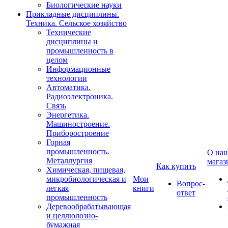
Биологические науки
Прикладные дисциплины.
Техника. Сельское хозяйство
Технические
дисциплины и
промышленность в
целом
Информационные
технологии
Автоматика.
Радиоэлектроника.
Связь
Энергетика.
Машиностроение.
Приборостроение
Горная
промышленность.
О на
Металлургия
магаз
Как купить
Химическая, пищевая,
микробиологическая и
Мои
Вопрос-
легкая
книги
ответ
промышленность
Деревообрабатывающая
и целлюлозно-
бумажная