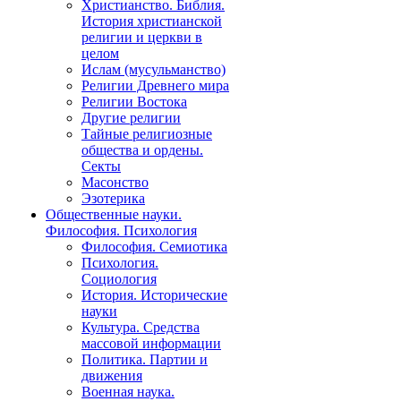
Христианство. Библия.
История христианской
религии и церкви в
целом
Ислам (мусульманство)
Религии Древнего мира
Религии Востока
Другие религии
Тайные религиозные
общества и ордены.
Секты
Масонство
Эзотерика
Общественные науки.
Философия. Психология
Философия. Семиотика
Психология.
Социология
История. Исторические
науки
Культура. Средства
массовой информации
Политика. Партии и
движения
Военная наука.