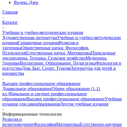
Яндекс.Дзен
Главная
-
Каталог
-
Учебные и учебно-методические издания
Художественная литература
Учебные и учебно-методические
издания
Справочные издания
Религия и
эзотерика
Общественные науки. Философия.
Психология
Естественные науки. Математика
Прикладные
дисциплины. Техника. Сельское хозяйство
Медицина.
Здоровье
Воспитание. Образование. Педагогика
Филология и
искусство
Дом. Быт. Спорт. Туризм
Литература для детей и
юношества
-
Высшее профессиональное образование
Дошкольное образование
Общее образование (1-11
кл.)
Начальное и среднее профессиональное
образование
Высшее профессиональное образование
Учебные
издания для самообразования
Другие учебные издания
-
Информационные технологии
Религия и
религиоведение
Философия
Математика
Естественно-научные