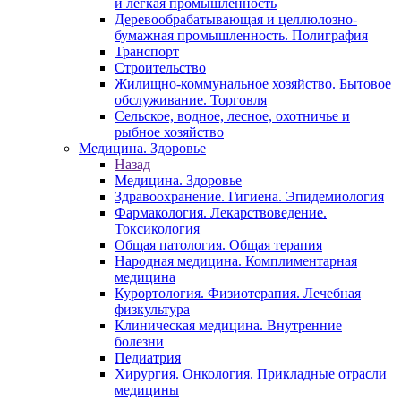
и легкая промышленность
Деревообрабатывающая и целлюлозно-
бумажная промышленность. Полиграфия
Транспорт
Строительство
Жилищно-коммунальное хозяйство. Бытовое
обслуживание. Торговля
Сельское, водное, лесное, охотничье и
рыбное хозяйство
Медицина. Здоровье
Назад
Медицина. Здоровье
Здравоохранение. Гигиена. Эпидемиология
Фармакология. Лекарствоведение.
Токсикология
Общая патология. Общая терапия
Народная медицина. Комплиментарная
медицина
Курортология. Физиотерапия. Лечебная
физкультура
Клиническая медицина. Внутренние
болезни
Педиатрия
Хирургия. Онкология. Прикладные отрасли
медицины