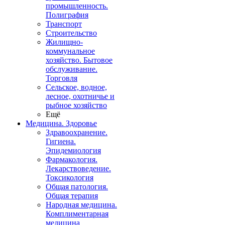
промышленность.
Полиграфия
Транспорт
Строительство
Жилищно-
коммунальное
хозяйство. Бытовое
обслуживание.
Торговля
Сельское, водное,
лесное, охотничье и
рыбное хозяйство
Ещё
Медицина. Здоровье
Здравоохранение.
Гигиена.
Эпидемиология
Фармакология.
Лекарствоведение.
Токсикология
Общая патология.
Общая терапия
Народная медицина.
Комплиментарная
медицина