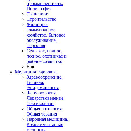
промышленность.
Полиграфия
Транспорт
Строительство
Жилищно-
коммунальное
хозяйство. Бытовое
обслуживание.
Торговля
Сельское, водное,
лесное, охотничье и
рыбное хозяйство
Ещё
Медицина. Здоровье
Здравоохранение.
Гигиена.
Эпидемиология
Фармакология.
Лекарствоведение.
Токсикология
Общая патология.
Общая терапия
Народная медицина.
Комплиментарная
медицина