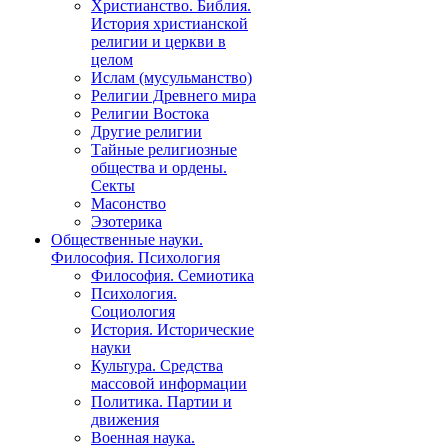
Христианство. Библия.
История христианской
религии и церкви в
целом
Ислам (мусульманство)
Религии Древнего мира
Религии Востока
Другие религии
Тайные религиозные
общества и ордены.
Секты
Масонство
Эзотерика
Общественные науки.
Философия. Психология
Философия. Семиотика
Психология.
Социология
История. Исторические
науки
Культура. Средства
массовой информации
Политика. Партии и
движения
Военная наука.