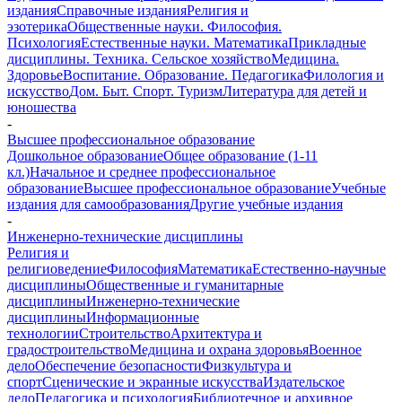
издания
Справочные издания
Религия и
эзотерика
Общественные науки. Философия.
Психология
Естественные науки. Математика
Прикладные
дисциплины. Техника. Сельское хозяйство
Медицина.
Здоровье
Воспитание. Образование. Педагогика
Филология и
искусство
Дом. Быт. Спорт. Туризм
Литература для детей и
юношества
-
Высшее профессиональное образование
Дошкольное образование
Общее образование (1-11
кл.)
Начальное и среднее профессиональное
образование
Высшее профессиональное образование
Учебные
издания для самообразования
Другие учебные издания
-
Инженерно-технические дисциплины
Религия и
религиоведение
Философия
Математика
Естественно-научные
дисциплины
Общественные и гуманитарные
дисциплины
Инженерно-технические
дисциплины
Информационные
технологии
Строительство
Архитектура и
градостроительство
Медицина и охрана здоровья
Военное
дело
Обеспечение безопасности
Физкультура и
спорт
Сценические и экранные искусства
Издательское
дело
Педагогика и психология
Библиотечное и архивное