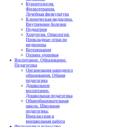
Курортология.
Физиотерапия.
Лечебная физкультура
Клиническая медицина.
Внутренние болезни
Педиатрия
Хирургия. Онкология.
Прикладные отрасли
медицины
Ветеринария
Охрана здоровья
Воспитание. Образование.
Педагогика
Организация народного
образования. Общая
педагогика
Дошкольное
воспитание.
Дошкольная педагогика
Общеобразовательная
школа. Школьная
педагогика.
Внеклассная и
внешкольная работа
Филология и искусство