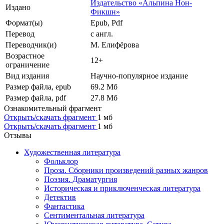
Издательство «Альпина Нон-
Издано
Фикшн»
Формат(ы)
Epub, Pdf
Перевод
с англ.
Переводчик(и)
М. Елифёрова
Возрастное
12+
ограничение
Вид издания
Научно-популярное издание
Размер файла, epub
69.2 Mб
Размер файла, pdf
27.8 Mб
Ознакомительный фрагмент
Открыть/скачать фрагмент
1 мб
Открыть/скачать фрагмент
1 мб
Отзывы
Художественная литература
Фольклор
Проза. Сборники произведений разных жанров
Поэзия. Драматургия
Историческая и приключенческая литература
Детектив
Фантастика
Сентиментальная литература