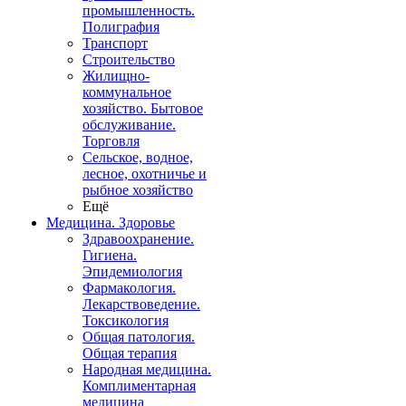
промышленность.
Полиграфия
Транспорт
Строительство
Жилищно-
коммунальное
хозяйство. Бытовое
обслуживание.
Торговля
Сельское, водное,
лесное, охотничье и
рыбное хозяйство
Ещё
Медицина. Здоровье
Здравоохранение.
Гигиена.
Эпидемиология
Фармакология.
Лекарствоведение.
Токсикология
Общая патология.
Общая терапия
Народная медицина.
Комплиментарная
медицина