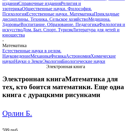
издания
Справочные издания
Религия и
эзотерика
Общественные науки. Философия.
Психология
Естественные науки. Математика
Прикладные
дисциплины. Техника. Сельское хозяйство
Медицина.
Здоровье
Воспитание. Образование. Педагогика
Филология и
искусство
Дом. Быт. Спорт. Туризм
Литература для детей и
юношества
-
Математика
Естественные науки в целом.
Науковедение
Механика
Физика
Астрономия
Химические
науки
Науки о Земле
Экология
Биологические науки
Электронная книга
Электронная книга
Математика для
тех, кто боится математики. Еще одна
книга с дурацкими рисунками
Орлин Б.
599 руб.