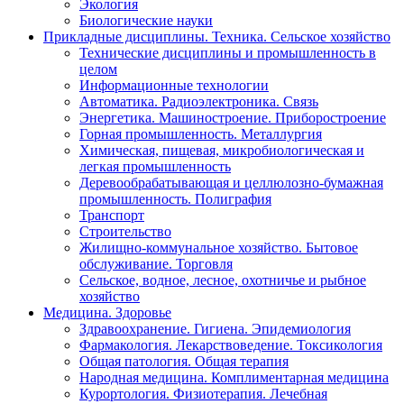
Экология
Биологические науки
Прикладные дисциплины. Техника. Сельское хозяйство
Технические дисциплины и промышленность в
целом
Информационные технологии
Автоматика. Радиоэлектроника. Связь
Энергетика. Машиностроение. Приборостроение
Горная промышленность. Металлургия
Химическая, пищевая, микробиологическая и
легкая промышленность
Деревообрабатывающая и целлюлозно-бумажная
промышленность. Полиграфия
Транспорт
Строительство
Жилищно-коммунальное хозяйство. Бытовое
обслуживание. Торговля
Сельское, водное, лесное, охотничье и рыбное
хозяйство
Медицина. Здоровье
Здравоохранение. Гигиена. Эпидемиология
Фармакология. Лекарствоведение. Токсикология
Общая патология. Общая терапия
Народная медицина. Комплиментарная медицина
Курортология. Физиотерапия. Лечебная