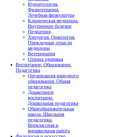
Курортология.
Физиотерапия.
Лечебная физкультура
Клиническая медицина.
Внутренние болезни
Педиатрия
Хирургия. Онкология.
Прикладные отрасли
медицины
Ветеринария
Охрана здоровья
Воспитание. Образование.
Педагогика
Организация народного
образования. Общая
педагогика
Дошкольное
воспитание.
Дошкольная педагогика
Общеобразовательная
школа. Школьная
педагогика.
Внеклассная и
внешкольная работа
Филология и искусство