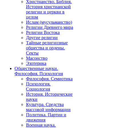
Христианство. Библия.
История христианской
религии и церкви в
целом
Ислам (мусульманство)
Религии Древнего мира
Религии Востока
Другие религии
Тайные религиозные
общества и ордены.
Секты
Масонство
Эзотерика
Общественные науки.
Философия. Психология
Философия. Семиотика
Психология.
Социология
История. Исторические
науки
Культура. Средства
массовой информации
Политика. Партии и
движения
Военная наука.