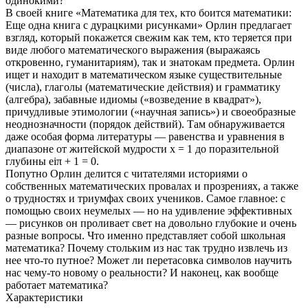
одинокими?
В своей книге «Математика для тех, кто боится математики:
Еще одна книга с дурацкими рисунками» Орлин предлагает
взгляд, который покажется свежим как тем, кто теряется при
виде любого математического выражения (выражаясь
откровенно, гуманитариям), так и знатокам предмета. Орлин
ищет и находит в математическом языке существительные
(числа), глаголы (математические действия) и грамматику
(алгебра), забавные идиомы («возведение в квадрат»),
причудливые этимологии («научная запись») и своеобразные
неоднозначности (порядок действий). Там обнаруживается
даже особая форма литературы — равенства и уравнения в
диапазоне от житейской мудрости x = 1 до поразительной
глубины eiπ + 1 = 0.
Попутно Орлин делится с читателями историями о
собственных математических провалах и прозрениях, а также
о трудностях и триумфах своих учеников. Самое главное: с
помощью своих неумелых — но на удивление эффективных
— рисунков он проливает свет на довольно глубокие и очень
разные вопросы. Что именно представляет собой школьная
математика? Почему стольким из нас так трудно извлечь из
нее что-то путное? Может ли перетасовка символов научить
нас чему-то новому о реальности? И наконец, как вообще
работает математика?
Характеристики