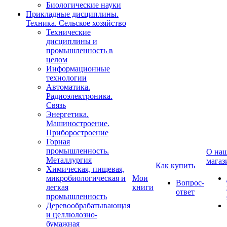
Биологические науки
Прикладные дисциплины.
Техника. Сельское хозяйство
Технические
дисциплины и
промышленность в
целом
Информационные
технологии
Автоматика.
Радиоэлектроника.
Связь
Энергетика.
Машиностроение.
Приборостроение
Горная
промышленность.
О на
Металлургия
магаз
Как купить
Химическая, пищевая,
микробиологическая и
Мои
Вопрос-
легкая
книги
ответ
промышленность
Деревообрабатывающая
и целлюлозно-
бумажная